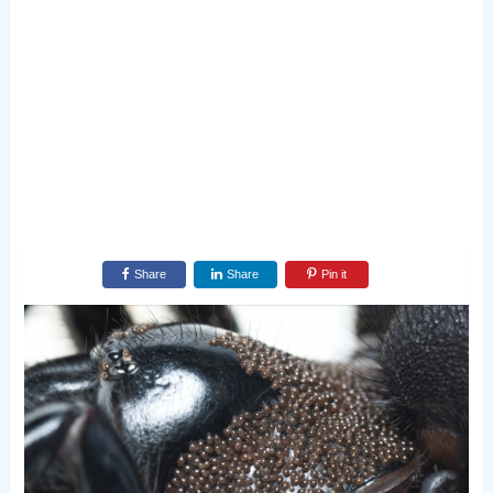
Share
Share
Pin it