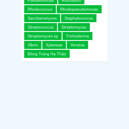
Pseudomonas
Rhizobium
Rhodococcus
Rhodopseudomonas
Saccharomyces
Staphylococcus
Streptococcus
Streptomyces
Streptomyces sp
Trichoderma
Vibrio
Xylanase
Yersinia
Đông Trùng Hạ Thảo