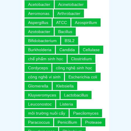
Acetobacter
Acinetobacter
Aeromonas
Arthrobacter
Aspergillus
ATCC
Azospirillum
Azotobacter
Bacillus
Bifidobacterium
BSL2
Burkholderia
Candida
Cellulase
chế phẩm sinh học
Clostridium
Cordyceps
công nghệ sinh học
công nghệ vi sinh
Escherichia coli
Glomerella
Klebsiella
Kluyveromyces
Lactobacillus
Leuconostoc
Listeria
môi trường nuôi cấy
Paecilomyces
Paracoccus
Penicillium
Protease