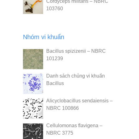
Cordyceps militaris – NBRC
103760
Nhóm vi khuẩn
Bacillus spizizenii – NBRC
101239
Danh sách chủng vi khuẩn
Bacillus
Alicyclobacillus sendaiensis –
NBRC 100866
Cellulomonas flavigena –
NBRC 3775