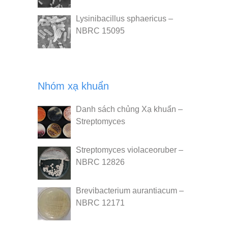
Lysinibacillus sphaericus –
NBRC 15095
Nhóm xạ khuẩn
Danh sách chủng Xạ khuẩn –
Streptomyces
Streptomyces violaceoruber –
NBRC 12826
Brevibacterium aurantiacum –
NBRC 12171