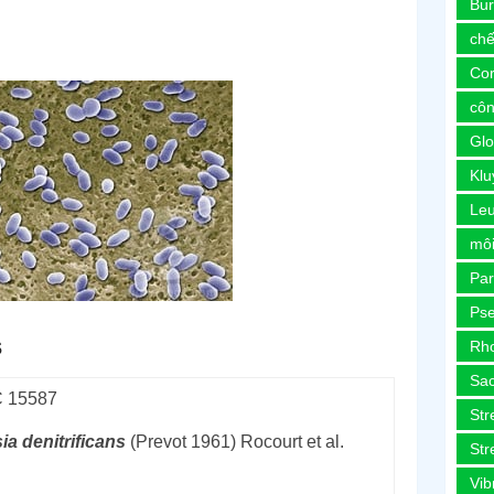
Bur
chế
Co
côn
Glo
Kl
Le
môi
Pa
Ps
s
Rh
Sa
 15587
Str
ia
denitrificans
(Prevot 1961) Rocourt et al.
Str
Vib