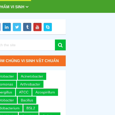
HẨM VI SINH
M CHỦNG VI SINH VẬT CHUẨN
tobacter
Acinetobacter
romonas
Arthrobacter
ergillus
ATCC
Azospirillum
tobacter
Bacillus
idobacterium
BSL2