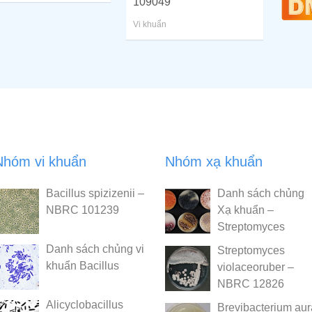
109049
Vi khuẩn
Nhóm vi khuẩn
Nhóm xạ khuẩn
Bacillus spizizenii –
Danh sách chủng
NBRC 101239
Xạ khuẩn –
Streptomyces
Danh sách chủng vi
Streptomyces
khuẩn Bacillus
violaceoruber –
NBRC 12826
Alicyclobacillus
Brevibacterium au