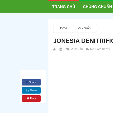
TRANG CHỦ
CHỦNG CHUẨN
Home
Vi khuẩn
JONESIA DENITRIFI
Vi khuẩn
No Comments
Share
Share
Pin it