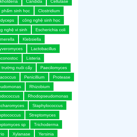
kholderia
Candida
Cellulase
 phẩm sinh học
Clostridium
rdyceps
công nghệ sinh học
g nghệ vi sinh
Escherichia coli
merella
Klebsiella
uyveromyces
Lactobacillus
uconostoc
Listeria
 trường nuôi cấy
Paecilomyces
racoccus
Penicillium
Protease
eudomonas
Rhizobium
odococcus
Rhodopseudomonas
ccharomyces
Staphylococcus
eptococcus
Streptomyces
eptomyces sp
Trichoderma
rio
Xylanase
Yersinia