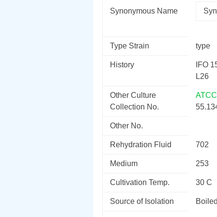
Synonymous Name
Syn
Type Strain
type
History
IFO 1
L26
Other Culture
ATCC
Collection No.
55.1
Other No.
Rehydration Fluid
702
Medium
253
Cultivation Temp.
30 C
Source of Isolation
Boile