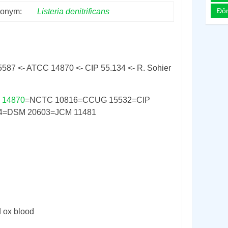
Đô
onym:
Listeria
denitrificans
5587 <- ATCC 14870 <- CIP 55.134 <- R. Sohier
 14870
=NCTC 10816=CCUG 15532=CIP
34=DSM 20603=JCM 11481
d ox blood