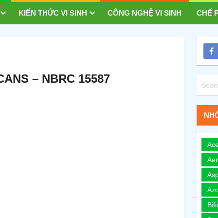
KIẾN THỨC VI SINH
CÔNG NGHỆ VI SINH
CHẾ P
CANS – NBRC 15587
NHÓ
Ace
Ae
Asp
Azo
Bif