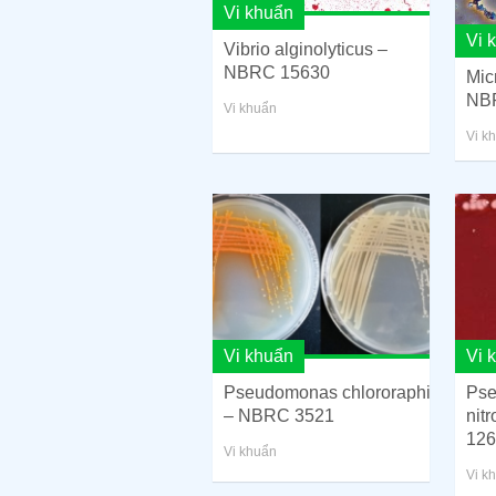
Vi khuẩn
Vi 
Vibrio alginolyticus –
NBRC 15630
Mic
NB
Vi khuẩn
Vi k
Vi khuẩn
Vi 
Pseudomonas chlororaphis
Ps
– NBRC 3521
nit
126
Vi khuẩn
Vi k