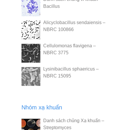
Bacillus
Alicyclobacillus sendaiensis –
NBRC 100866
Cellulomonas flavigena –
NBRC 3775
Lysinibacillus sphaericus –
NBRC 15095
Nhóm xạ khuẩn
Danh sách chủng Xạ khuẩn –
Streptomyces