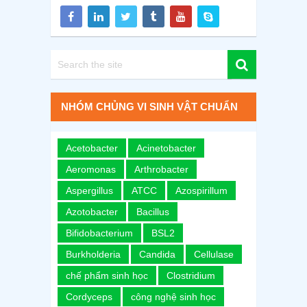
NHÓM CHỦNG VI SINH VẬT CHUẨN
Acetobacter
Acinetobacter
Aeromonas
Arthrobacter
Aspergillus
ATCC
Azospirillum
Azotobacter
Bacillus
Bifidobacterium
BSL2
Burkholderia
Candida
Cellulase
chế phẩm sinh học
Clostridium
Cordyceps
công nghệ sinh học