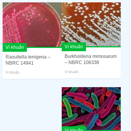
Vi khuẩn
Vi khuẩn
Burkholderia mimosarum
Raoultella terrigena –
– NBRC 106338
NBRC 14941
Vi khuẩn
Vi khuẩn
Vi khuẩn