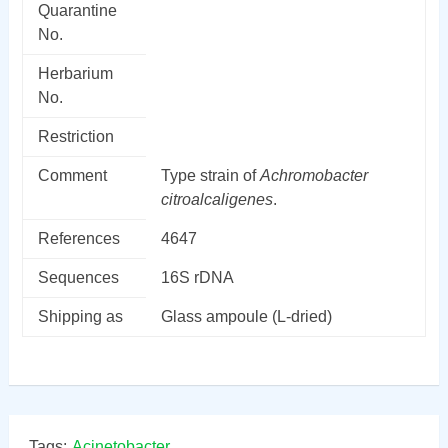
Quarantine
No.
Herbarium
No.
Restriction
Comment
Type strain of
Achromobacter
citroalcaligenes
.
References
4647
Sequences
16S rDNA
Shipping as
Glass ampoule (L-dried)
Tags:
Acinetobacter