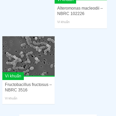
Alteromonas macleodii –
NBRC 102226
Vi khuẩn
Vi khuẩn
Fructobacillus fructosus –
NBRC 3516
Vi khuẩn