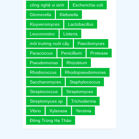
công nghệ vi sinh
Escherichia coli
Glomerella
Klebsiella
Kluyveromyces
Lactobacillus
Leuconostoc
Listeria
môi trường nuôi cấy
Paecilomyces
Paracoccus
Penicillium
Protease
Pseudomonas
Rhizobium
Rhodococcus
Rhodopseudomonas
Saccharomyces
Staphylococcus
Streptococcus
Streptomyces
Streptomyces sp
Trichoderma
Vibrio
Xylanase
Yersinia
Đông Trùng Hạ Thảo