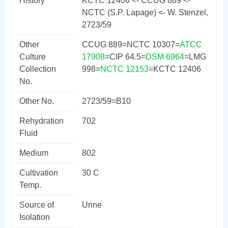
History
KCTC 12406 <- CCUG 889 <-
NCTC (S.P. Lapage) <- W. Stenzel,
2723/59
Other
CCUG 889=NCTC 10307=
ATCC
Culture
17908
=CIP 64.5=
DSM 6964
=LMG
Collection
998=
NCTC 12153
=KCTC 12406
No.
Other No.
2723/59=B10
Rehydration
702
Fluid
Medium
802
Cultivation
30 C
Temp.
Source of
Urine
Isolation