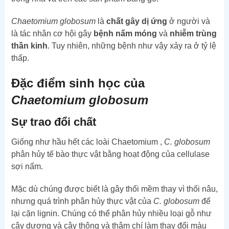
Chaetomium globosum
là
chất gây dị ứng
ở người và
là tác nhân cơ hội gây
bệnh nấm móng
và
nhiễm trùng
thần kinh
. Tuy nhiên, những bệnh như vậy xảy ra ở tỷ lệ
thấp.
Đặc điểm sinh học của
Chaetomium globosum
Sự trao đổi chất
Giống như hầu hết các loài Chaetomium ,
C. globosum
phân hủy tế bào thực vật bằng hoạt động của cellulase
sợi nấm.
Mặc dù chúng được biết là gây thối mềm thay vì thối nâu,
nhưng quá trình phân hủy thực vật của
C. globosum
để
lại cặn lignin. Chúng có thể phân hủy nhiều loại gỗ như
cây dương và cây thông và thậm chí làm thay đổi màu