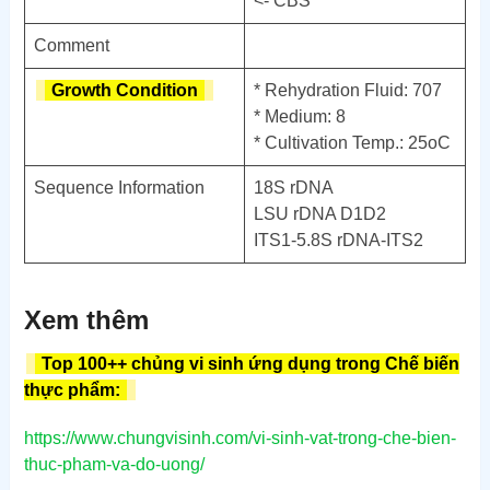
<- CBS
Comment
Growth Condition
* Rehydration Fluid: 707
* Medium: 8
* Cultivation Temp.: 25
o
C
Sequence Information
18S rDNA
LSU rDNA D1D2
ITS1-5.8S rDNA-ITS2
Xem thêm
Top 100++ chủng vi sinh ứng dụng trong Chế biến
thực phẩm:
https://www.chungvisinh.com/vi-sinh-vat-trong-che-bien-
thuc-pham-va-do-uong/