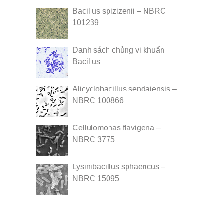
Bacillus spizizenii – NBRC
101239
Danh sách chủng vi khuẩn
Bacillus
Alicyclobacillus sendaiensis –
NBRC 100866
Cellulomonas flavigena –
NBRC 3775
Lysinibacillus sphaericus –
NBRC 15095