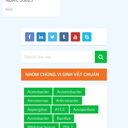
NBRC 33025
Nấm
NHÓM CHỦNG VI SINH VẬT CHUẨN
Acetobacter
Acinetobacter
Aeromonas
Arthrobacter
Aspergillus
ATCC
Azospirillum
Azotobacter
Bacillus
Bifidobacterium
BSL2