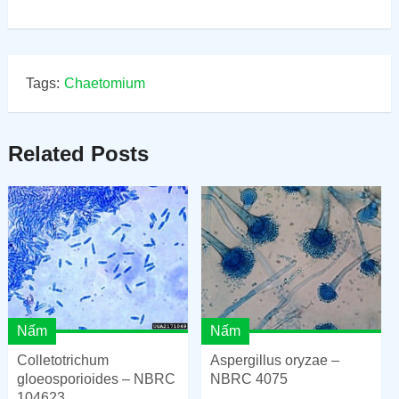
Tags:
Chaetomium
Related Posts
Nấm
Nấm
Colletotrichum
Aspergillus oryzae –
gloeosporioides – NBRC
NBRC 4075
104623