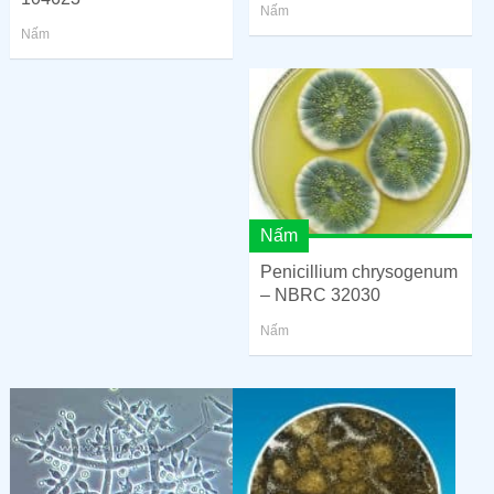
Nấm
Nấm
Nấm
Penicillium chrysogenum
– NBRC 32030
Nấm