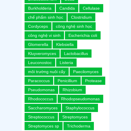
Burkholderia
Candida
Cellulase
chế phẩm sinh học
Clostridium
Cordyceps
công nghệ sinh học
công nghệ vi sinh
Escherichia coli
Glomerella
Klebsiella
Kluyveromyces
Lactobacillus
Leuconostoc
Listeria
môi trường nuôi cấy
Paecilomyces
Paracoccus
Penicillium
Protease
Pseudomonas
Rhizobium
Rhodococcus
Rhodopseudomonas
Saccharomyces
Staphylococcus
Streptococcus
Streptomyces
Streptomyces sp
Trichoderma