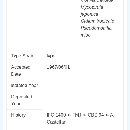
Monilia
candida
Mycotorula
japonica
Oidium
tropicale
Pseudomonilia
miso
Type Strain
type
Accepted
1967/06/01
Date
Isolated Year
Deposited
Year
History
IFO 1400 <- FMJ <- CBS 94 <- A.
Castellani