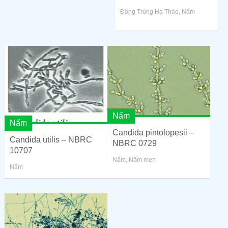
Đông Trùng Hạ Thảo
,
Nấm
Nấm
Nấm
Candida pintolopesii –
Candida utilis – NBRC
NBRC 0729
10707
Nấm
,
Nấm men
Nấm