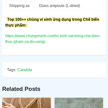
Shipping as
Glass ampoule (L-dried)
Top 100++ chủng vi sinh ứng dụng trong Chế biến
thực phẩm:
https://www.chungvisinh.com/vi-sinh-vat-trong-che-bien-
thuc-pham-va-do-uong/
Tags:
Candida
Related Posts