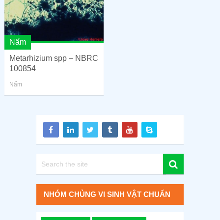
Nấm
Metarhizium spp – NBRC
100854
Nấm
NHÓM CHỦNG VI SINH VẬT CHUẨN