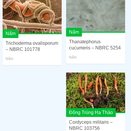
Nấm
Nấm
Thanatephorus
Trichoderma ovalisporum
cucumeris – NBRC 5254
– NBRC 101778
Nấm
Nấm
Đông Trùng Hạ Thảo
Cordyceps militaris –
NBRC 103756