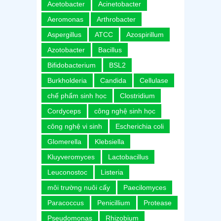
Acetobacter
Acinetobacter
Aeromonas
Arthrobacter
Aspergillus
ATCC
Azospirillum
Azotobacter
Bacillus
Bifidobacterium
BSL2
Burkholderia
Candida
Cellulase
chế phẩm sinh học
Clostridium
Cordyceps
công nghệ sinh học
công nghệ vi sinh
Escherichia coli
Glomerella
Klebsiella
Kluyveromyces
Lactobacillus
Leuconostoc
Listeria
môi trường nuôi cấy
Paecilomyces
Paracoccus
Penicillium
Protease
Pseudomonas
Rhizobium