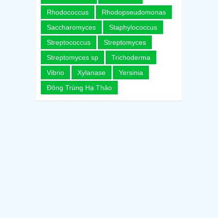
Rhodococcus
Rhodopseudomonas
Saccharomyces
Staphylococcus
Streptococcus
Streptomyces
Streptomyces sp
Trichoderma
Vibrio
Xylanase
Yersinia
Đông Trùng Hạ Thảo