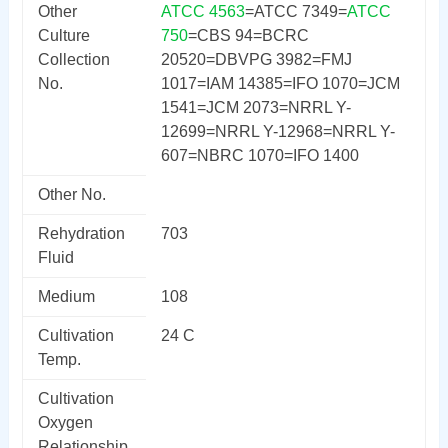
Other
ATCC 4563
=ATCC 7349=
ATCC
Culture
750
=CBS 94=BCRC
Collection
20520=DBVPG 3982=FMJ
No.
1017=IAM 14385=IFO 1070=JCM
1541=JCM 2073=NRRL Y-
12699=NRRL Y-12968=NRRL Y-
607=NBRC 1070=IFO 1400
Other No.
Rehydration
703
Fluid
Medium
108
Cultivation
24 C
Temp.
Cultivation
Oxygen
Relationship