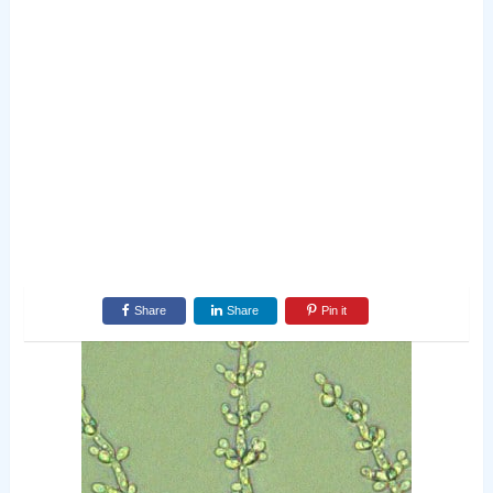
Share
Share
Pin it