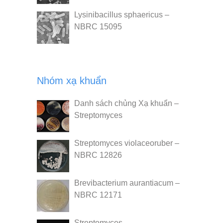
Lysinibacillus sphaericus –
NBRC 15095
Nhóm xạ khuẩn
Danh sách chủng Xạ khuẩn –
Streptomyces
Streptomyces violaceoruber –
NBRC 12826
Brevibacterium aurantiacum –
NBRC 12171
Streptomyces