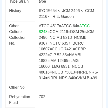
Type Strain
type
History
IFO 15654 <- JCM 2496 <- CCM
2116 <- R.E. Gordon
Other
ATCC 4517=ATCC 64=
ATCC
Culture
8248
=CCM 2116=DSM 25=JCM
Collection
2496=NCIMB 8213=NCIMB
No.
9367=NCTC 6357=BCRC
10607=CCUG 7421=CFBP
4222=CIP 52.83=HAMBI
1882=IAM 12465=LMG
16000=LMG 6931=NCCB
48016=NCCB 75013=NRRL NRS-
314=NRRL NRS-340=VKM B-499
Other No.
Rehydration
702
Fluid