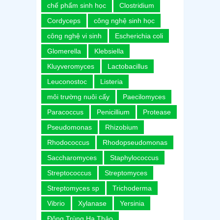
chế phẩm sinh học
Clostridium
Cordyceps
công nghệ sinh học
công nghệ vi sinh
Escherichia coli
Glomerella
Klebsiella
Kluyveromyces
Lactobacillus
Leuconostoc
Listeria
môi trường nuôi cấy
Paecilomyces
Paracoccus
Penicillium
Protease
Pseudomonas
Rhizobium
Rhodococcus
Rhodopseudomonas
Saccharomyces
Staphylococcus
Streptococcus
Streptomyces
Streptomyces sp
Trichoderma
Vibrio
Xylanase
Yersinia
Đông Trùng Hạ Thảo