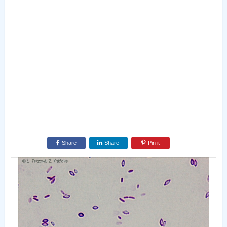
Share
Share
Pin it