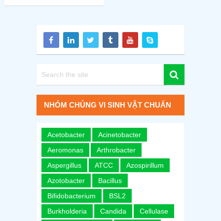
NHÓM CHỦNG VI SINH VẬT CHUẨN
Acetobacter
Acinetobacter
Aeromonas
Arthrobacter
Aspergillus
ATCC
Azospirillum
Azotobacter
Bacillus
Bifidobacterium
BSL2
Burkholderia
Candida
Cellulase