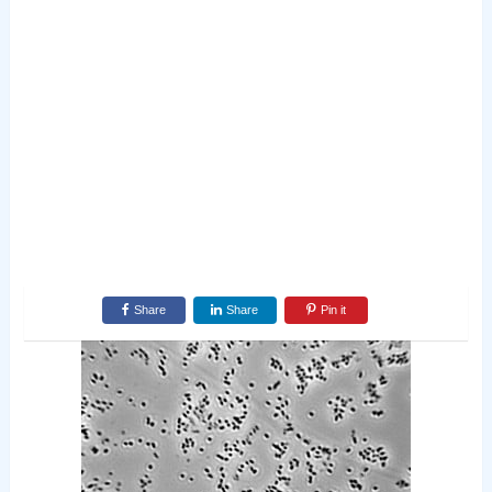
Share
Share
Pin it