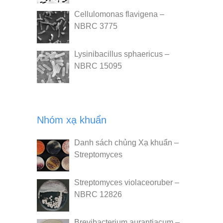
Cellulomonas flavigena –
NBRC 3775
Lysinibacillus sphaericus –
NBRC 15095
Nhóm xạ khuẩn
Danh sách chủng Xạ khuẩn –
Streptomyces
Streptomyces violaceoruber –
NBRC 12826
Brevibacterium aurantiacum –