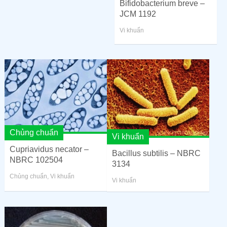
Bifidobacterium breve –
JCM 1192
Vi khuẩn
Chủng chuẩn
Vi khuẩn
Cupriavidus necator –
Bacillus subtilis – NBRC
NBRC 102504
3134
Chủng chuẩn
,
Vi khuẩn
Vi khuẩn