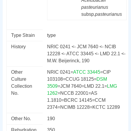
Acetobacter
pasteurianus
subsp.
pasteurianus
Type Strain
type
History
NRIC 0241 <- JCM 7640 <- NCIB
12228 <- ATCC 33445 <- LMD 22.1 <-
M.W. Beijerinck, 190
Other
NRIC 0241=
ATCC 33445
=CIP
Culture
103108=CCUG 18125=
DSM
Collection
3509
=JCM 7640=LMD 22.1=
LMG
No.
1262
=NCCB 22001=AS
1.1810=BCRC 14145=CCM
2374=NCIMB 12228=KCTC 12289
Other No.
190
Rehydration
350