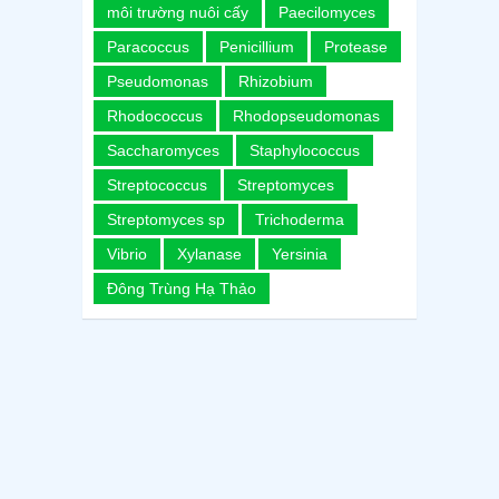
môi trường nuôi cấy
Paecilomyces
Paracoccus
Penicillium
Protease
Pseudomonas
Rhizobium
Rhodococcus
Rhodopseudomonas
Saccharomyces
Staphylococcus
Streptococcus
Streptomyces
Streptomyces sp
Trichoderma
Vibrio
Xylanase
Yersinia
Đông Trùng Hạ Thảo