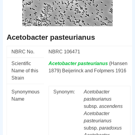
Acetobacter pasteurianus
NBRC No.
NBRC 106471
Scientific
Acetobacter
pasteurianus
(Hansen
Name of this
1879) Beijerinck and Folpmers 1916
Strain
Synonymous
Synonym:
Acetobacter
Name
pasteurianus
subsp.
ascendens
Acetobacter
pasteurianus
subsp.
paradoxus