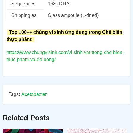
Sequences
16S rDNA
Shipping as
Glass ampoule (L-dried)
Top 100++ chủng vi sinh ứng dụng trong Chế biến
thực phẩm:
https://www.chungvisinh.com/vi-sinh-vat-trong-che-bien-
thuc-pham-va-do-uong/
Tags:
Acetobacter
Related Posts