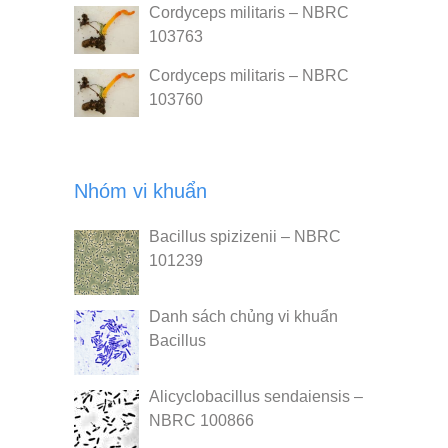
Cordyceps militaris – NBRC
103763
Cordyceps militaris – NBRC
103760
Nhóm vi khuẩn
Bacillus spizizenii – NBRC
101239
Danh sách chủng vi khuẩn
Bacillus
Alicyclobacillus sendaiensis –
NBRC 100866