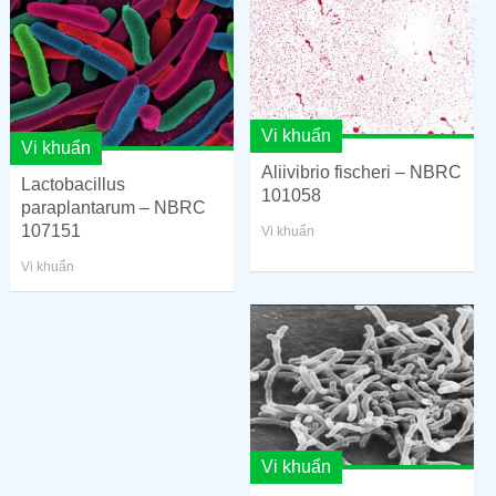
Vi khuẩn
Vi khuẩn
Aliivibrio fischeri – NBRC
Lactobacillus
101058
paraplantarum – NBRC
107151
Vi khuẩn
Vi khuẩn
Vi khuẩn