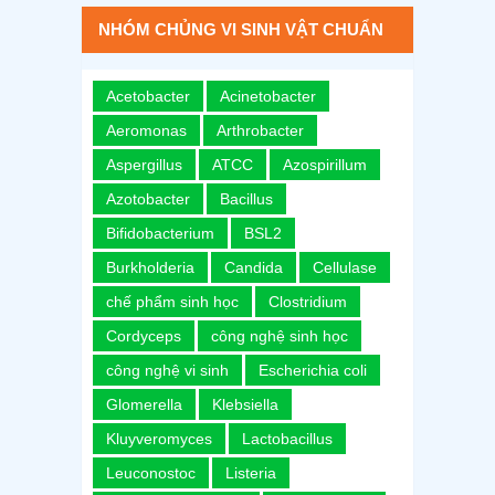
NHÓM CHỦNG VI SINH VẬT CHUẨN
Acetobacter
Acinetobacter
Aeromonas
Arthrobacter
Aspergillus
ATCC
Azospirillum
Azotobacter
Bacillus
Bifidobacterium
BSL2
Burkholderia
Candida
Cellulase
chế phẩm sinh học
Clostridium
Cordyceps
công nghệ sinh học
công nghệ vi sinh
Escherichia coli
Glomerella
Klebsiella
Kluyveromyces
Lactobacillus
Leuconostoc
Listeria