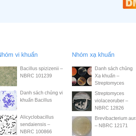
Nhóm vi khuẩn
Nhóm xạ khuẩn
Bacillus spizizenii –
Danh sách chủng
NBRC 101239
Xạ khuẩn –
Streptomyces
Danh sách chủng vi
Streptomyces
khuẩn Bacillus
violaceoruber –
NBRC 12826
Alicyclobacillus
Brevibacterium au
sendaiensis –
– NBRC 12171
NBRC 100866