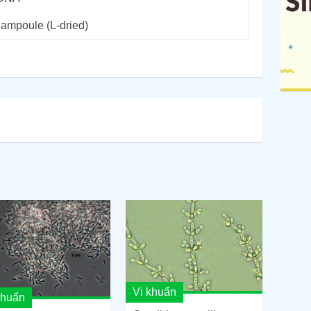
 ampoule (L-dried)
Vi khuẩn
khuẩn