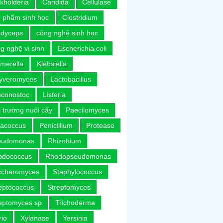
kholderia
Candida
Cellulase
 phẩm sinh học
Clostridium
rdyceps
công nghệ sinh học
g nghệ vi sinh
Escherichia coli
merella
Klebsiella
uyveromyces
Lactobacillus
uconostoc
Listeria
 trường nuôi cấy
Paecilomyces
racoccus
Penicillium
Protease
eudomonas
Rhizobium
odococcus
Rhodopseudomonas
ccharomyces
Staphylococcus
eptococcus
Streptomyces
eptomyces sp
Trichoderma
rio
Xylanase
Yersinia