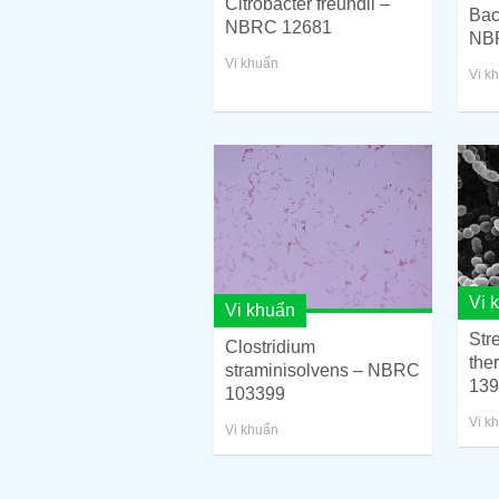
Citrobacter freundii –
Bac
NBRC 12681
NB
Vi khuẩn
Vi k
Vi 
Vi khuẩn
Str
Clostridium
the
straminisolvens – NBRC
139
103399
Vi k
Vi khuẩn