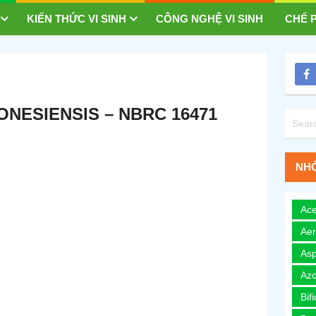
KIẾN THỨC VI SINH
CÔNG NGHỆ VI SINH
CHẾ P
NESIENSIS – NBRC 16471
NHÓ
Ace
Ae
Asp
Azo
Bif