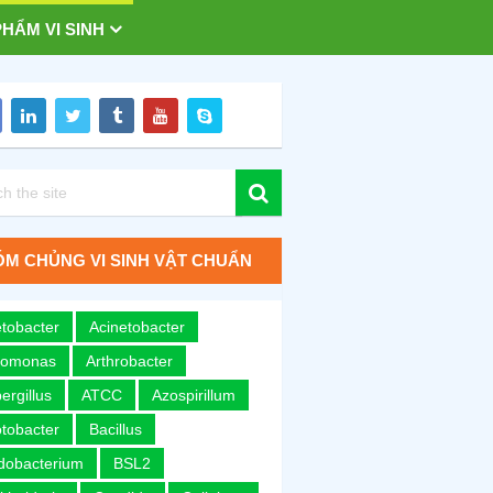
HẨM VI SINH
M CHỦNG VI SINH VẬT CHUẨN
tobacter
Acinetobacter
romonas
Arthrobacter
ergillus
ATCC
Azospirillum
tobacter
Bacillus
idobacterium
BSL2