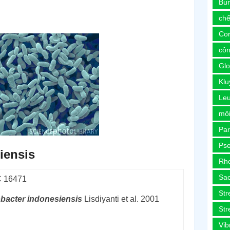
Bur
chế
Co
côn
Glo
Kl
Le
môi
Pa
Ps
iensis
Rh
Sa
 16471
Str
bacter
indonesiensis
Lisdiyanti et al. 2001
Str
Vib