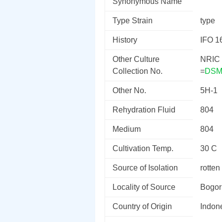
Synonymous Name
Type Strain
type
History
IFO 16
Other Culture
NRIC
Collection No.
=
DSM
Other No.
5H-1
Rehydration Fluid
804
Medium
804
Cultivation Temp.
30 C
Source of Isolation
rotten 
Locality of Source
Bogor
Country of Origin
Indon