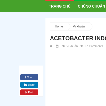
TRANG CHỦ
CHỦNG CHUẨN
Home
Vi khuẩn
ACETOBACTER INDO
Vi khuẩn
No Comments
Share
Share
Pin it