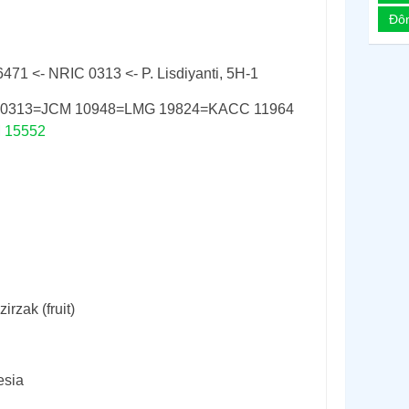
Đô
471 <- NRIC 0313 <- P. Lisdiyanti, 5H-1
 0313=JCM 10948=LMG 19824=KACC 11964
 15552
zirzak (fruit)
esia