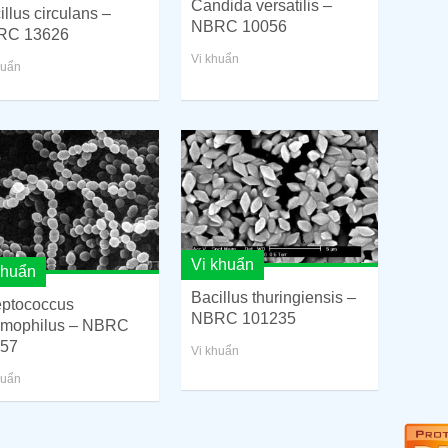
Candida versatilis –
illus circulans –
NBRC 10056
RC 13626
Vi khuẩn
huẩn
Vi khuẩn
khuẩn
Bacillus thuringiensis –
eptococcus
NBRC 101235
rmophilus – NBRC
57
Vi khuẩn
huẩn