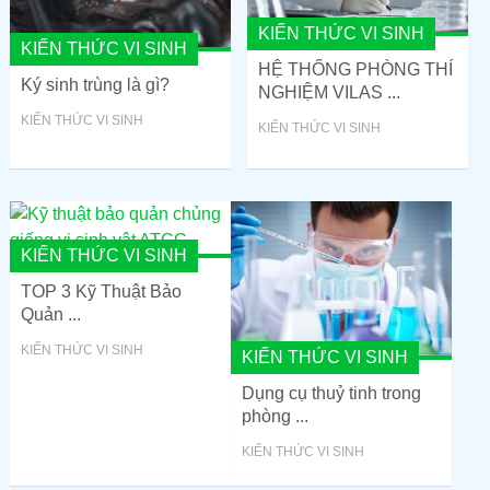
KIẾN THỨC VI SINH
KIẾN THỨC VI SINH
HỆ THỐNG PHÒNG THÍ
Ký sinh trùng là gì?
NGHIỆM VILAS ...
KIẾN THỨC VI SINH
KIẾN THỨC VI SINH
KIẾN THỨC VI SINH
TOP 3 Kỹ Thuật Bảo
Quản ...
KIẾN THỨC VI SINH
KIẾN THỨC VI SINH
Dụng cụ thuỷ tinh trong
phòng ...
KIẾN THỨC VI SINH