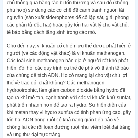
chủ thông qua hàng rào bị tổn thương và sau đó (không
phù hợp) sử dụng các cơ chế để cạnh tranh nguồn tài
nguyên (sản xuất siderophores để cô lập sắt, giải phóng
các phân tử độc hại) hoặc gây tổn hại vật lý cho vật chủ.
tế bào bằng cách tăng sinh trong các mô.
Cho đến nay, vi khuẩn cổ chiếm ưu thế được phát hiện ở
người (và các động vật khác) là vi khuẩn methanogen.
Các loài sinh methanogen bản địa ở người rất khó phát
hiện, đòi hỏi các quy trình cụ thể để phá vỡ thành tế bào
của chúng để tách ADN. Họ có mang lại cho vật chủ lợi
thế về trao đổi chất không? Các methanogen
hydrootrophic, làm giảm carbon dioxide bằng hydro để
tạo ra khí mê-tan, cạnh tranh với các vi khuẩn khử sunfat,
phát triển nhanh hơn để tạo ra hydro. Sự hiện diện của
khí metan thay vì hydro sunfua có tính phản ứng cao, gây
tổn hại ADN trong ruột có khả năng gián tiếp bảo vệ
chống lại các rối loạn đường ruột như viêm loét đại tràng
và ung thư đại trực tràng.