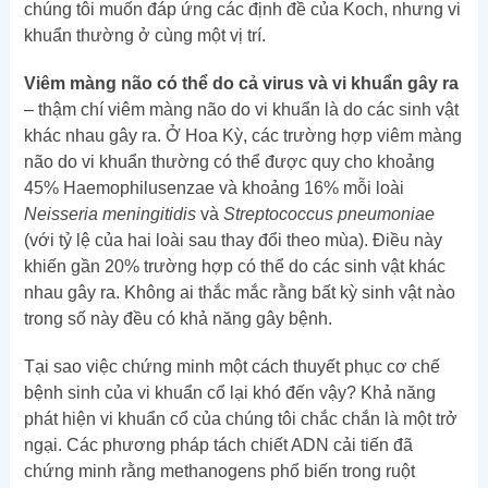
chúng tôi muốn đáp ứng các định đề của Koch, nhưng vi
khuẩn thường ở cùng một vị trí.
Viêm màng não có thể do cả virus và vi khuẩn gây ra
– thậm chí viêm màng não do vi khuẩn là do các sinh vật
khác nhau gây ra. Ở Hoa Kỳ, các trường hợp viêm màng
não do vi khuẩn thường có thể được quy cho khoảng
45% Haemophilusenzae và khoảng 16% mỗi loài
Neisseria meningitidis
và
Streptococcus pneumoniae
(với tỷ lệ của hai loài sau thay đổi theo mùa). Điều này
khiến gần 20% trường hợp có thể do các sinh vật khác
nhau gây ra. Không ai thắc mắc rằng bất kỳ sinh vật nào
trong số này đều có khả năng gây bệnh.
Tại sao việc chứng minh một cách thuyết phục cơ chế
bệnh sinh của vi khuẩn cổ lại khó đến vậy? Khả năng
phát hiện vi khuẩn cổ của chúng tôi chắc chắn là một trở
ngại. Các phương pháp tách chiết ADN cải tiến đã
chứng minh rằng methanogens phổ biến trong ruột