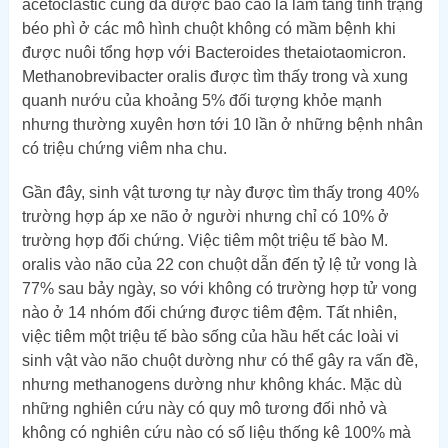
acetoclastic cũng đã được báo cáo là làm tăng tình trạng
béo phì ở các mô hình chuột không có mầm bệnh khi
được nuôi tổng hợp với Bacteroides thetaiotaomicron.
Methanobrevibacter oralis được tìm thấy trong và xung
quanh nướu của khoảng 5% đối tượng khỏe mạnh
nhưng thường xuyên hơn tới 10 lần ở những bệnh nhân
có triệu chứng viêm nha chu.
Gần đây, sinh vật tương tự này được tìm thấy trong 40%
trường hợp áp xe não ở người nhưng chỉ có 10% ở
trường hợp đối chứng. Việc tiêm một triệu tế bào M.
oralis vào não của 22 con chuột dẫn đến tỷ lệ tử vong là
77% sau bảy ngày, so với không có trường hợp tử vong
nào ở 14 nhóm đối chứng được tiêm đệm. Tất nhiên,
việc tiêm một triệu tế bào sống của hầu hết các loài vi
sinh vật vào não chuột dường như có thể gây ra vấn đề,
nhưng methanogens dường như không khác. Mặc dù
những nghiên cứu này có quy mô tương đối nhỏ và
không có nghiên cứu nào có số liệu thống kê 100% mà