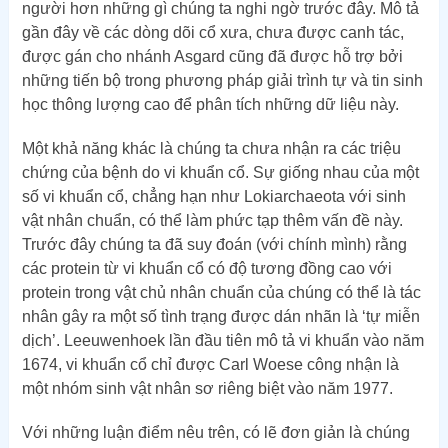
người hơn những gì chúng ta nghi ngờ trước đây. Mô tả
gần đây về các dòng dõi cổ xưa, chưa được canh tác,
được gán cho nhánh Asgard cũng đã được hỗ trợ bởi
những tiến bộ trong phương pháp giải trình tự và tin sinh
học thông lượng cao để phân tích những dữ liệu này.
Một khả năng khác là chúng ta chưa nhận ra các triệu
chứng của bệnh do vi khuẩn cổ. Sự giống nhau của một
số vi khuẩn cổ, chẳng hạn như Lokiarchaeota với sinh
vật nhân chuẩn, có thể làm phức tạp thêm vấn đề này.
Trước đây chúng ta đã suy đoán (với chính mình) rằng
các protein từ vi khuẩn cổ có độ tương đồng cao với
protein trong vật chủ nhân chuẩn của chúng có thể là tác
nhân gây ra một số tình trạng được dán nhãn là ‘tự miễn
dịch’. Leeuwenhoek lần đầu tiên mô tả vi khuẩn vào năm
1674, vi khuẩn cổ chỉ được Carl Woese công nhận là
một nhóm sinh vật nhân sơ riêng biệt vào năm 1977.
Với những luận điểm nêu trên, có lẽ đơn giản là chúng