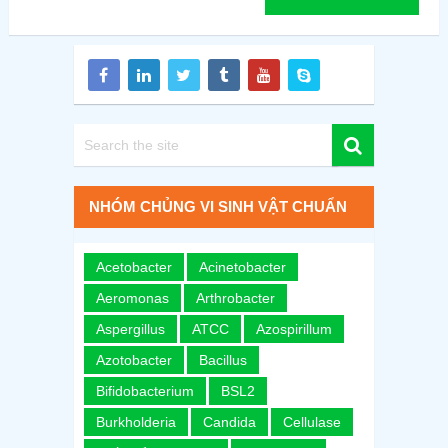
NHÓM CHỦNG VI SINH VẬT CHUẨN
Acetobacter
Acinetobacter
Aeromonas
Arthrobacter
Aspergillus
ATCC
Azospirillum
Azotobacter
Bacillus
Bifidobacterium
BSL2
Burkholderia
Candida
Cellulase