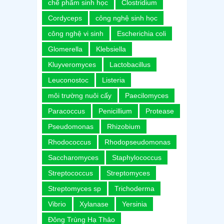
chế phẩm sinh học
Clostridium
Cordyceps
công nghệ sinh học
công nghệ vi sinh
Escherichia coli
Glomerella
Klebsiella
Kluyveromyces
Lactobacillus
Leuconostoc
Listeria
môi trường nuôi cấy
Paecilomyces
Paracoccus
Penicillium
Protease
Pseudomonas
Rhizobium
Rhodococcus
Rhodopseudomonas
Saccharomyces
Staphylococcus
Streptococcus
Streptomyces
Streptomyces sp
Trichoderma
Vibrio
Xylanase
Yersinia
Đông Trùng Hạ Thảo