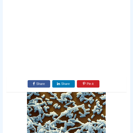
Share
Share
Pin it