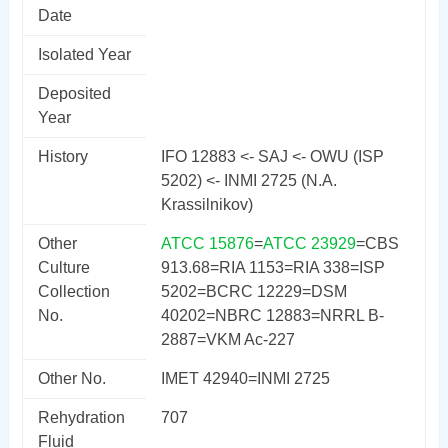
Date
Isolated Year
Deposited
Year
History
IFO 12883 <- SAJ <- OWU (ISP
5202) <- INMI 2725 (N.A.
Krassilnikov)
Other
ATCC 15876
=
ATCC 23929
=CBS
Culture
913.68=RIA 1153=RIA 338=ISP
Collection
5202=BCRC 12229=DSM
No.
40202=NBRC 12883=NRRL B-
2887=VKM Ac-227
Other No.
IMET 42940=INMI 2725
Rehydration
707
Fluid