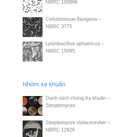
NBRC 100866
Cellulomonas flavigena –
NBRC 3775
Lysinibacillus sphaericus –
NBRC 15095
Nhóm xạ khuẩn
Danh sách chủng Xạ khuẩn –
Streptomyces
Streptomyces violaceoruber –
NBRC 12826