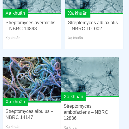
Xạ khuẩn
Xạ khuẩn
Streptomyces avermitilis
Streptomyces albiaxialis
– NBRC 14893
– NBRC 101002
Xạ khuẩn
Xạ khuẩn
Xạ khuẩn
Xạ khuẩn
Streptomyces
Streptomyces albulus –
ambofaciens – NBRC
NBRC 14147
12836
Xạ khuẩn
Xạ khuẩn