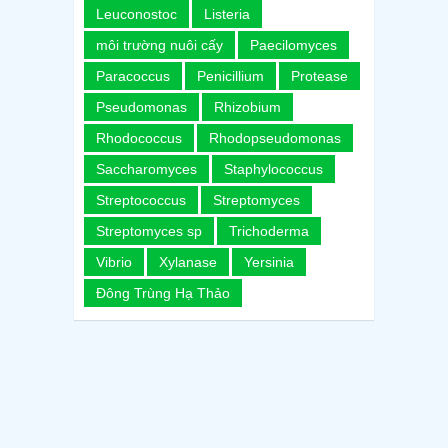
Leuconostoc
Listeria
môi trường nuôi cấy
Paecilomyces
Paracoccus
Penicillium
Protease
Pseudomonas
Rhizobium
Rhodococcus
Rhodopseudomonas
Saccharomyces
Staphylococcus
Streptococcus
Streptomyces
Streptomyces sp
Trichoderma
Vibrio
Xylanase
Yersinia
Đông Trùng Hạ Thảo