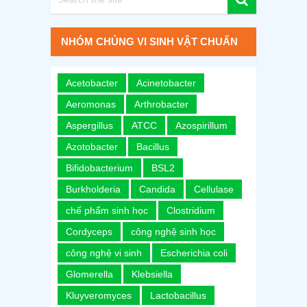
NHÓM CHỦNG VI SINH VẬT CHUẨN
Acetobacter
Acinetobacter
Aeromonas
Arthrobacter
Aspergillus
ATCC
Azospirillum
Azotobacter
Bacillus
Bifidobacterium
BSL2
Burkholderia
Candida
Cellulase
chế phẩm sinh học
Clostridium
Cordyceps
công nghệ sinh học
công nghệ vi sinh
Escherichia coli
Glomerella
Klebsiella
Kluyveromyces
Lactobacillus