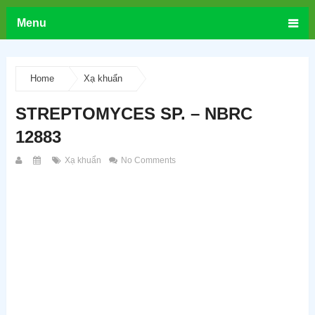
Menu
Home
Xạ khuẩn
STREPTOMYCES SP. – NBRC
12883
Xạ khuẩn
No Comments