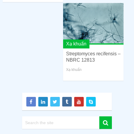
Xạ khuẩn
Streptomyces recifensis –
NBRC 12813
Xạ khuẩn