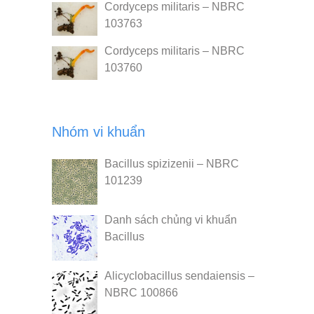
Cordyceps militaris – NBRC
103763
Cordyceps militaris – NBRC
103760
Nhóm vi khuẩn
Bacillus spizizenii – NBRC
101239
Danh sách chủng vi khuẩn
Bacillus
Alicyclobacillus sendaiensis –
NBRC 100866