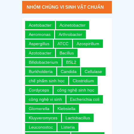
NHÓM CHỦNG VI SINH VẬT CHUẨN
Acetobacter
Acinetobacter
Aeromonas
Arthrobacter
Aspergillus
ATCC
Azospirillum
Azotobacter
Bacillus
Bifidobacterium
BSL2
Burkholderia
Candida
Cellulase
chế phẩm sinh học
Clostridium
Cordyceps
công nghệ sinh học
công nghệ vi sinh
Escherichia coli
Glomerella
Klebsiella
Kluyveromyces
Lactobacillus
Leuconostoc
Listeria