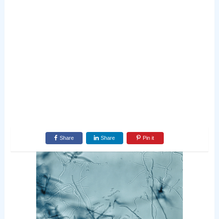
Share
Share
Pin it