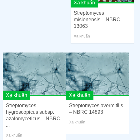
Xạ khuẩn
Streptomyces
misionensis – NBRC
13063
Xạ khuẩn
Xạ khuẩn
Xạ khuẩn
Streptomyces
Streptomyces avermitilis
hygroscopicus subsp.
– NBRC 14893
azalomyceticus – NBRC
Xạ khuẩn
...
Xạ khuẩn