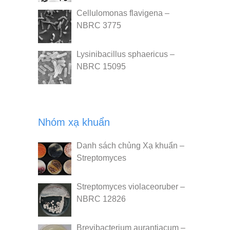
Cellulomonas flavigena –
NBRC 3775
Lysinibacillus sphaericus –
NBRC 15095
Nhóm xạ khuẩn
Danh sách chủng Xạ khuẩn –
Streptomyces
Streptomyces violaceoruber –
NBRC 12826
Brevibacterium aurantiacum –