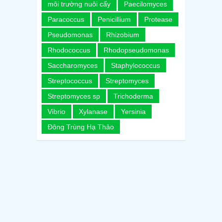
môi trường nuôi cấy
Paecilomyces
Paracoccus
Penicillium
Protease
Pseudomonas
Rhizobium
Rhodococcus
Rhodopseudomonas
Saccharomyces
Staphylococcus
Streptococcus
Streptomyces
Streptomyces sp
Trichoderma
Vibrio
Xylanase
Yersinia
Đông Trùng Hạ Thảo