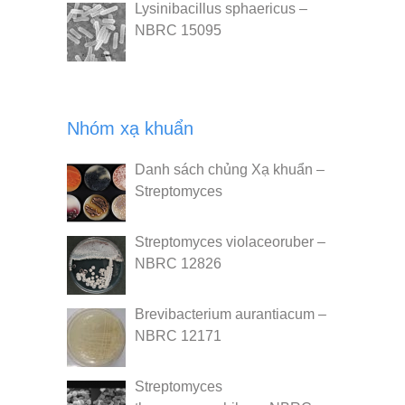
Lysinibacillus sphaericus –
NBRC 15095
Nhóm xạ khuẩn
Danh sách chủng Xạ khuẩn –
Streptomyces
Streptomyces violaceoruber –
NBRC 12826
Brevibacterium aurantiacum –
NBRC 12171
Streptomyces