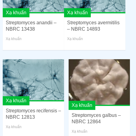
Xạ khuẩn
Xạ khuẩn
Streptomyces anandii –
Streptomyces avermitilis
NBRC 13438
– NBRC 14893
Xạ khuẩn
Xạ khuẩn
Xạ khuẩn
Xạ khuẩn
Streptomyces recifensis –
Streptomyces galbus –
NBRC 12813
NBRC 12864
Xạ khuẩn
Xạ khuẩn