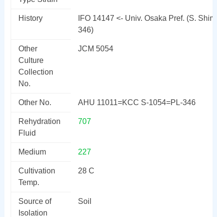
History
IFO 14147 <- Univ. Osaka Pref. (S. Shim
346)
Other
JCM 5054
Culture
Collection
No.
Other No.
AHU 11011=KCC S-1054=PL-346
Rehydration
707
Fluid
Medium
227
Cultivation
28 C
Temp.
Source of
Soil
Isolation