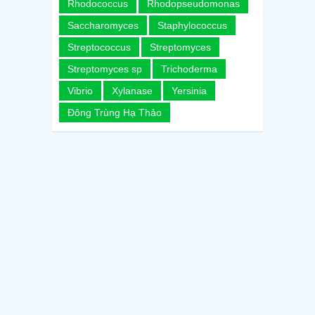
Rhodococcus
Rhodopseudomonas
Saccharomyces
Staphylococcus
Streptococcus
Streptomyces
Streptomyces sp
Trichoderma
Vibrio
Xylanase
Yersinia
Đông Trùng Hạ Thảo