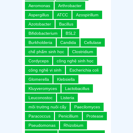
Aeromonas
Arthrobacter
Aspergillus
ATCC
Azospirillum
Azotobacter
Bacillus
Bifidobacterium
BSL2
Burkholderia
Candida
Cellulase
chế phẩm sinh học
Clostridium
Cordyceps
công nghệ sinh học
công nghệ vi sinh
Escherichia coli
Glomerella
Klebsiella
Kluyveromyces
Lactobacillus
Leuconostoc
Listeria
môi trường nuôi cấy
Paecilomyces
Paracoccus
Penicillium
Protease
Pseudomonas
Rhizobium