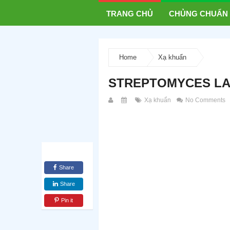
TRANG CHỦ
CHỦNG CHUẨN
Home
Xạ khuẩn
STREPTOMYCES LAU
Xạ khuẩn
No Comments
Share
Share
Pin it