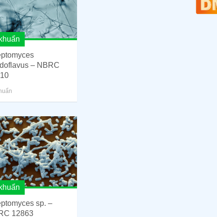
khuẩn
eptomyces
idoflavus – NBRC
10
huẩn
khuẩn
eptomyces sp. –
RC 12863