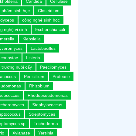
kholderia
Candida
Cellulase
 phẩm sinh học
Clostridium
rdyceps
công nghệ sinh học
g nghệ vi sinh
Escherichia coli
merella
Klebsiella
uyveromyces
Lactobacillus
uconostoc
Listeria
 trường nuôi cấy
Paecilomyces
racoccus
Penicillium
Protease
eudomonas
Rhizobium
odococcus
Rhodopseudomonas
ccharomyces
Staphylococcus
eptococcus
Streptomyces
eptomyces sp
Trichoderma
rio
Xylanase
Yersinia