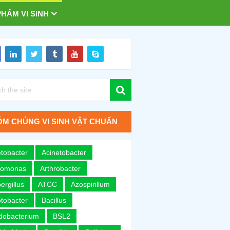
HẨM VI SINH
M CHỦNG VI SINH VẬT CHUẨN
tobacter
Acinetobacter
romonas
Arthrobacter
ergillus
ATCC
Azospirillum
tobacter
Bacillus
idobacterium
BSL2