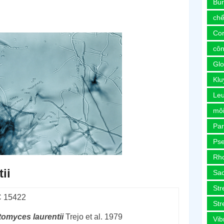
Bur
chế
Co
côn
Glo
Kl
Le
môi
Pa
Ps
Rh
ii
Sa
Str
 15422
Str
ptomyces
laurentii
Trejo et al. 1979
Vib