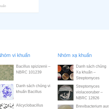
huẩn
Nhóm vi khuẩn
Nhóm xạ khuẩn
Bacillus spizizenii –
Danh sách chủng
NBRC 101239
Xạ khuẩn –
Streptomyces
Danh sách chủng vi
Streptomyces
khuẩn Bacillus
violaceoruber –
NBRC 12826
Alicyclobacillus
Brevibacterium au