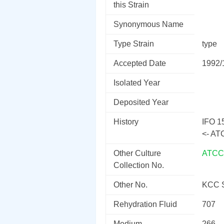
this Strain
Synonymous Name
Type Strain
type
Accepted Date
1992/
Isolated Year
Deposited Year
History
IFO 1
<- AT
Other Culture
ATCC
Collection No.
Other No.
KCC 
Rehydration Fluid
707
Medium
266