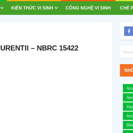
KIẾN THỨC VI SINH
CÔNG NGHỆ VI SINH
CHẾ P
RENTII – NBRC 15422
NHÓ
Ace
Ae
Asp
Azo
Bif