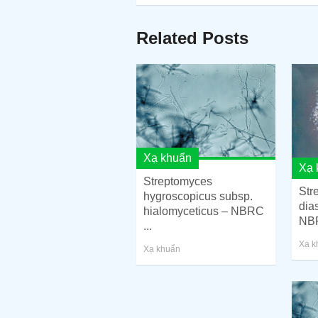
Related Posts
Xạ khuẩn
Xạ 
Streptomyces
Str
hygroscopicus subsp.
dia
hialomyceticus – NBRC
NB
...
Xạ k
Xạ khuẩn