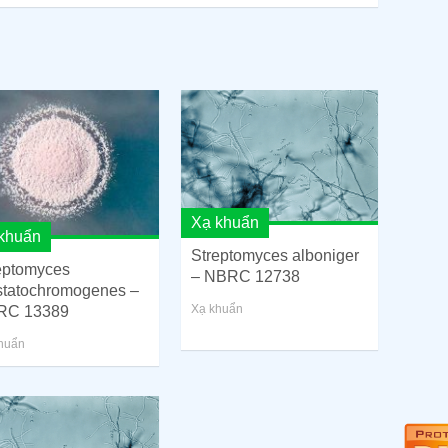
Xạ khuẩn
khuẩn
Streptomyces alboniger
eptomyces
– NBRC 12738
statochromogenes –
Xạ khuẩn
RC 13389
huẩn