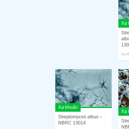
Xạ 
Str
alb
130
Xạ k
Xạ khuẩn
Xạ 
Streptomyces albus –
Str
NBRC 13014
NB