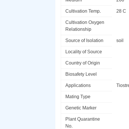
Cultivation Temp.
28 C
Cultivation Oxygen
Relationship
Source of Isolation
soil
Locality of Source
Country of Origin
Biosafety Level
Applications
Tiostr
Mating Type
Genetic Marker
Plant Quarantine
No.