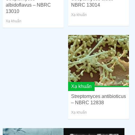
albidoflavus – NBRC
NBRC 13014
13010
Xạ khuẩn
Xạ khuẩn
Xạ khuẩn
Streptomyces antibioticus
– NBRC 12838
Xạ khuẩn