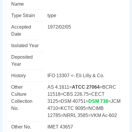
Name
Type Strain
type
Accepted
1972/02/05
Date
Isolated Year
Deposited
Year
History
IFO 13307 <- Eli Lilly & Co.
Other
AS 4.1611=
ATCC 27064
=BCRC
Culture
11518=CBS 226.75=CECT
Collection
3125=DSM 40751=
DSM 738
=JCM
No.
4710=KCTC 9095=NCIMB
12785=NRRL 3585=VKM Ac-602
Other No.
IMET 43657