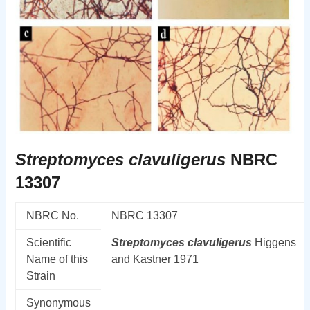
Streptomyces clavuligerus
NBRC
13307
NBRC No.
NBRC 13307
Scientific
Streptomyces
clavuligerus
Higgens
Name of this
and Kastner 1971
Strain
Synonymous