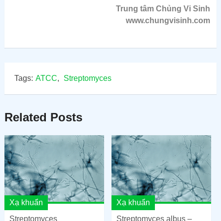
Trung tâm Chủng Vi Sinh
www.chungvisinh.com
Tags:
ATCC
,
Streptomyces
Related Posts
Xạ khuẩn
Xạ khuẩn
Streptomyces
Streptomyces albus –