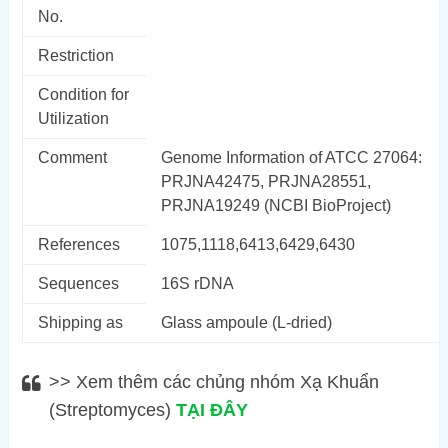
No.
Restriction
Condition for
Utilization
Comment
Genome Information of ATCC 27064:
PRJNA42475, PRJNA28551,
PRJNA19249 (NCBI BioProject)
References
1075,1118,6413,6429,6430
Sequences
16S rDNA
Shipping as
Glass ampoule (L-dried)
>> Xem thêm các chủng nhóm Xạ Khuẩn
(Streptomyces)
TẠI ĐÂY