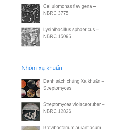
Cellulomonas flavigena –
NBRC 3775
Lysinibacillus sphaericus –
NBRC 15095
Nhóm xạ khuẩn
Danh sách chủng Xạ khuẩn –
Streptomyces
Streptomyces violaceoruber –
NBRC 12826
Brevibacterium aurantiacum –