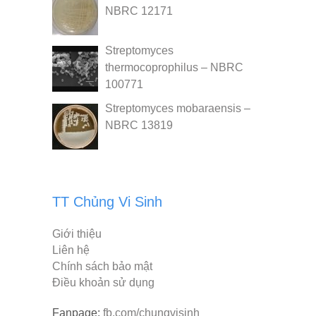
NBRC 12171
Streptomyces
thermocoprophilus – NBRC
100771
Streptomyces mobaraensis –
NBRC 13819
TT Chủng Vi Sinh
Giới thiệu
Liên hệ
Chính sách bảo mật
Điều khoản sử dụng
Fanpage:
fb.com/chungvisinh