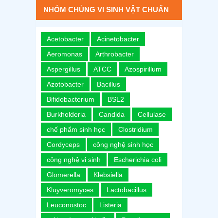
NHÓM CHỦNG VI SINH VẬT CHUẨN
Acetobacter
Acinetobacter
Aeromonas
Arthrobacter
Aspergillus
ATCC
Azospirillum
Azotobacter
Bacillus
Bifidobacterium
BSL2
Burkholderia
Candida
Cellulase
chế phẩm sinh học
Clostridium
Cordyceps
công nghệ sinh học
công nghệ vi sinh
Escherichia coli
Glomerella
Klebsiella
Kluyveromyces
Lactobacillus
Leuconostoc
Listeria