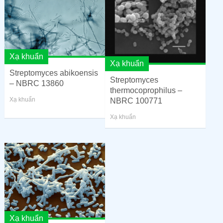
Xạ khuẩn
Xạ khuẩn
Streptomyces abikoensis
Streptomyces
– NBRC 13860
thermocoprophilus –
Xạ khuẩn
NBRC 100771
Xạ khuẩn
Xạ khuẩn