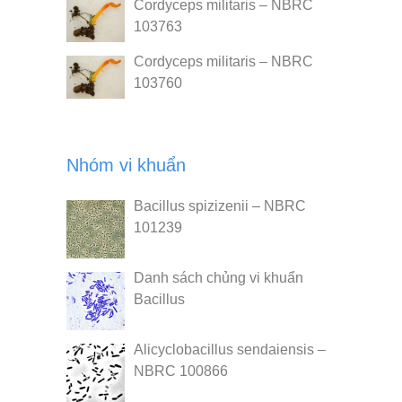
Cordyceps militaris – NBRC
103763
Cordyceps militaris – NBRC
103760
Nhóm vi khuẩn
Bacillus spizizenii – NBRC
101239
Danh sách chủng vi khuẩn
Bacillus
Alicyclobacillus sendaiensis –
NBRC 100866