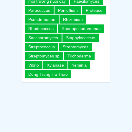
môi trường nuôi cấy
Paecilomyces
Paracoccus
Penicillium
Protease
Pseudomonas
Rhizobium
Rhodococcus
Rhodopseudomonas
Saccharomyces
Staphylococcus
Streptococcus
Streptomyces
Streptomyces sp
Trichoderma
Vibrio
Xylanase
Yersinia
Đông Trùng Hạ Thảo