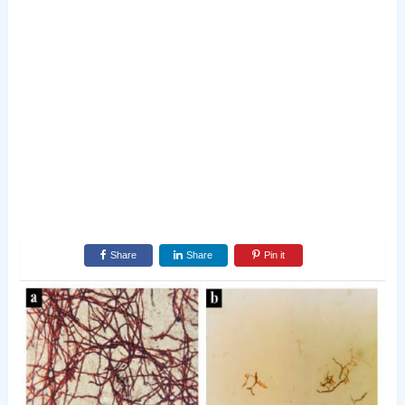
Share
Share
Pin it