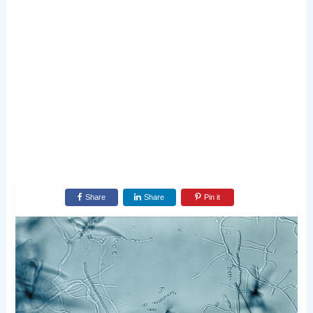
Share
Share
Pin it