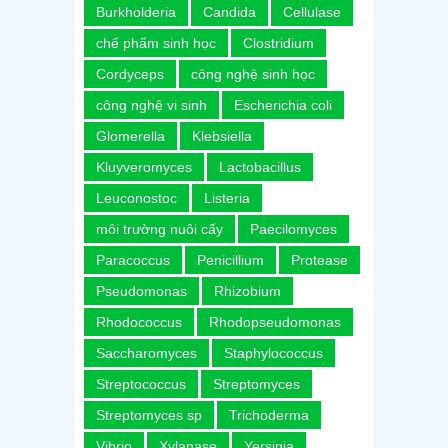
Burkholderia
Candida
Cellulase
chế phẩm sinh học
Clostridium
Cordyceps
công nghệ sinh học
công nghệ vi sinh
Escherichia coli
Glomerella
Klebsiella
Kluyveromyces
Lactobacillus
Leuconostoc
Listeria
môi trường nuôi cấy
Paecilomyces
Paracoccus
Penicillium
Protease
Pseudomonas
Rhizobium
Rhodococcus
Rhodopseudomonas
Saccharomyces
Staphylococcus
Streptococcus
Streptomyces
Streptomyces sp
Trichoderma
Vibrio
Xylanase
Yersinia