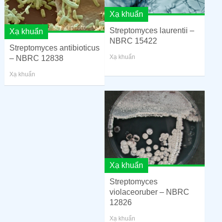
Xạ khuẩn
Streptomyces laurentii –
Xạ khuẩn
NBRC 15422
Streptomyces antibioticus
Xạ khuẩn
– NBRC 12838
Xạ khuẩn
Xạ khuẩn
Streptomyces
violaceoruber – NBRC
12826
Xạ khuẩn