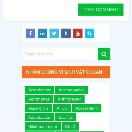
NHÓM CHỦNG VI SINH VẬT CHUẨN
Acetobacter
Acinetobacter
Aeromonas
Arthrobacter
Aspergillus
ATCC
Azospirillum
Azotobacter
Bacillus
Bifidobacterium
BSL2