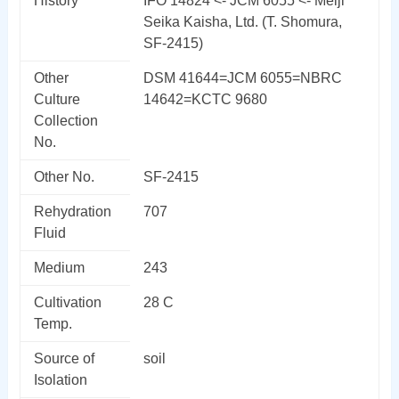
History
IFO 14824 <- JCM 6055 <- Meiji
Seika Kaisha, Ltd. (T. Shomura,
SF-2415)
Other
DSM 41644=JCM 6055=NBRC
Culture
14642=KCTC 9680
Collection
No.
Other No.
SF-2415
Rehydration
707
Fluid
Medium
243
Cultivation
28 C
Temp.
Source of
soil
Isolation