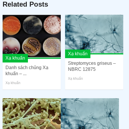
Related Posts
Xạ khuẩn
Xạ khuẩn
Streptomyces griseus –
Danh sách chủng Xạ
NBRC 12875
khuẩn – ...
Xạ khuẩn
Xạ khuẩn