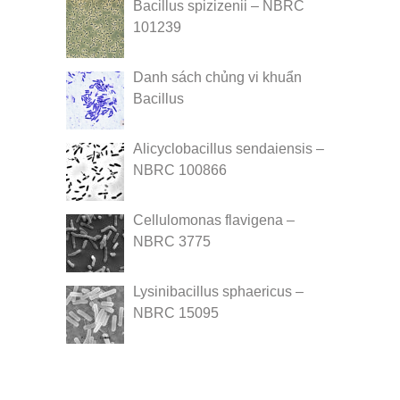
Bacillus spizizenii – NBRC
101239
Danh sách chủng vi khuẩn
Bacillus
Alicyclobacillus sendaiensis –
NBRC 100866
Cellulomonas flavigena –
NBRC 3775
Lysinibacillus sphaericus –
NBRC 15095