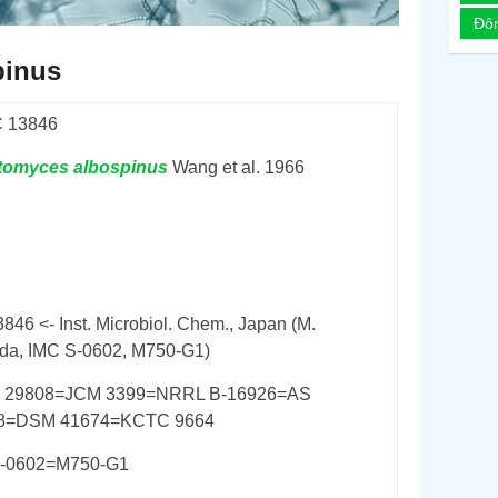
Đô
pinus
 13846
ptomyces
albospinus
Wang et al. 1966
846 <- Inst. Microbiol. Chem., Japan (M.
a, IMC S-0602, M750-G1)
 29808=JCM 3399=NRRL B-16926=AS
28=DSM 41674=KCTC 9664
S-0602=M750-G1