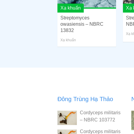
Xạ khuẩn
Xạ 
Streptomyces
Str
owasiensis – NBRC
NB
13832
Xạ k
Xạ khuẩn
Đông Trùng Hạ Thảo
Cordyceps militaris
– NBRC 103772
Cordyceps militaris