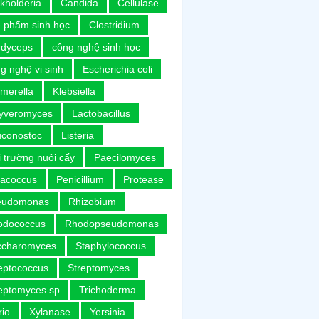
kholderia
Candida
Cellulase
 phẩm sinh học
Clostridium
rdyceps
công nghệ sinh học
g nghệ vi sinh
Escherichia coli
merella
Klebsiella
uyveromyces
Lactobacillus
uconostoc
Listeria
 trường nuôi cấy
Paecilomyces
racoccus
Penicillium
Protease
eudomonas
Rhizobium
odococcus
Rhodopseudomonas
ccharomyces
Staphylococcus
eptococcus
Streptomyces
eptomyces sp
Trichoderma
rio
Xylanase
Yersinia