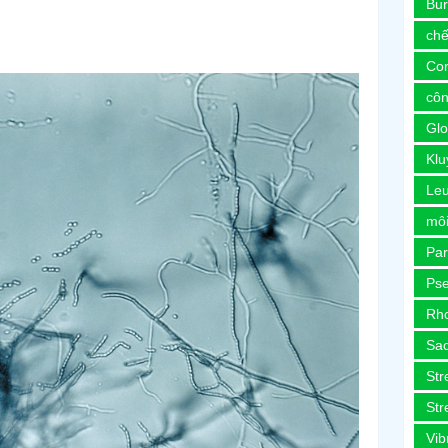
Bur
chế
Co
côn
Glo
Kl
Le
môi
Pa
Ps
Rh
Sa
Str
Str
Vib