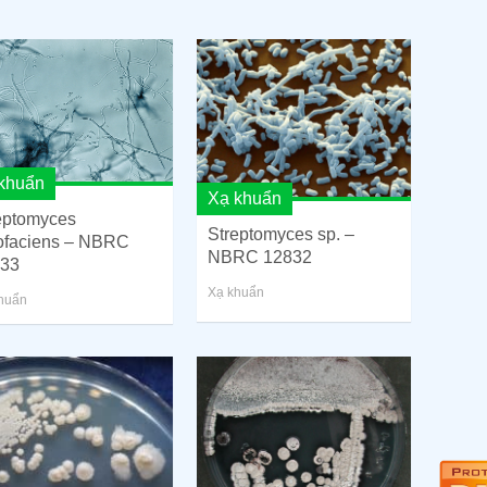
khuẩn
Xạ khuẩn
eptomyces
Streptomyces sp. –
ofaciens – NBRC
NBRC 12832
33
Xạ khuẩn
huẩn