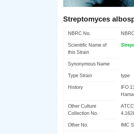
Streptomyces albos
NBRC No.
NBRC
Scientific Name of
Stre
this Strain
Synonymous Name
Type Strain
type
History
IFO 13
Hamad
Other Culture
ATCC
Collection No.
4.16
Other No.
IMC 