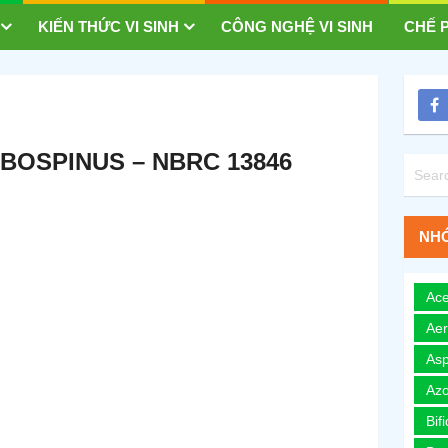
KIẾN THỨC VI SINH
CÔNG NGHỆ VI SINH
CHẾ P
OSPINUS – NBRC 13846
NHÓ
Ace
Ae
Asp
Azo
Bif