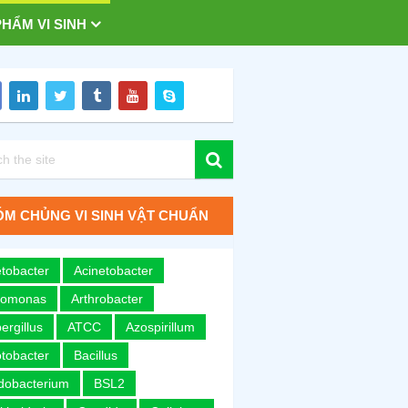
HẨM VI SINH
M CHỦNG VI SINH VẬT CHUẨN
tobacter
Acinetobacter
romonas
Arthrobacter
ergillus
ATCC
Azospirillum
tobacter
Bacillus
idobacterium
BSL2