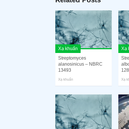
Xạ khuẩn
Xạ 
Streptomyces
Str
alanosinicus – NBRC
alb
13493
128
Xạ khuẩn
Xạ k