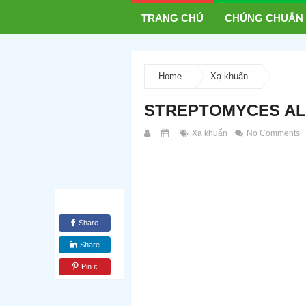
TRANG CHỦ
CHỦNG CHUẨN
Home
Xạ khuẩn
STREPTOMYCES ALB
Xạ khuẩn
No Comments
Share
Share
Pin it