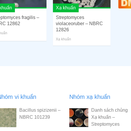
khuẩn
Xạ khuẩn
eptomyces fragilis –
Streptomyces
RC 12862
violaceoruber – NBRC
12826
huẩn
Xạ khuẩn
Nhóm vi khuẩn
Nhóm xạ khuẩn
Bacillus spizizenii –
Danh sách chủng
NBRC 101239
Xạ khuẩn –
Streptomyces