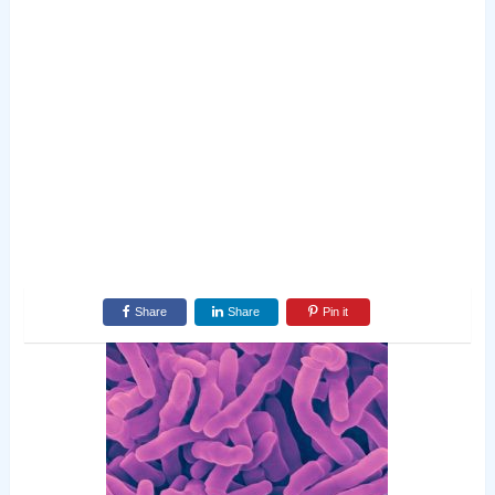
Share
Share
Pin it