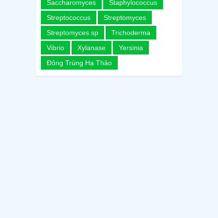
Saccharomyces
Staphylococcus
Streptococcus
Streptomyces
Streptomyces sp
Trichoderma
Vibrio
Xylanase
Yersinia
Đông Trùng Hạ Thảo