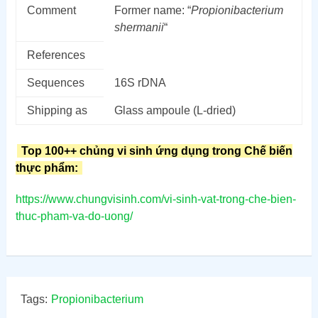
Comment
Former name: “
Propionibacterium
shermanii
“
References
Sequences
16S rDNA
Shipping as
Glass ampoule (L-dried)
Top 100++ chủng vi sinh ứng dụng trong Chế biến
thực phẩm:
https://www.chungvisinh.com/vi-sinh-vat-trong-che-bien-
thuc-pham-va-do-uong/
Tags:
Propionibacterium