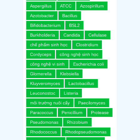
Aspergillus
ATCC
Azospirillum
Azotobacter
Bacillus
Bifidobacterium
BSL2
Burkholderia
Candida
Cellulase
chế phẩm sinh học
Clostridium
Cordyceps
công nghệ sinh học
công nghệ vi sinh
Escherichia coli
Glomerella
Klebsiella
Kluyveromyces
Lactobacillus
Leuconostoc
Listeria
môi trường nuôi cấy
Paecilomyces
Paracoccus
Penicillium
Protease
Pseudomonas
Rhizobium
Rhodococcus
Rhodopseudomonas