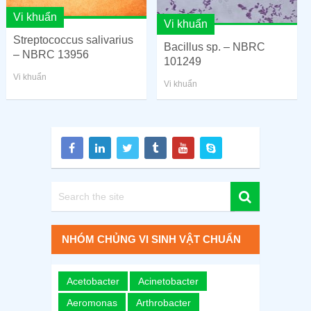
Vi khuẩn
Vi khuẩn
Streptococcus salivarius
Bacillus sp. – NBRC
– NBRC 13956
101249
Vi khuẩn
Vi khuẩn
NHÓM CHỦNG VI SINH VẬT CHUẨN
Acetobacter
Acinetobacter
Aeromonas
Arthrobacter