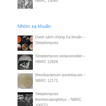
NBRC 15095
Nhóm xạ khuẩn
Danh sách chủng Xạ khuẩn –
Streptomyces
Streptomyces violaceoruber –
NBRC 12826
Brevibacterium aurantiacum –
NBRC 12171
Streptomyces
thermocoprophilus – NBRC
100771