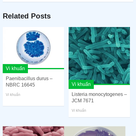
Related Posts
Vi khuẩn
Paenibacillus durus –
Vi khuẩn
NBRC 16645
Listeria monocytogenes –
Vi khuẩn
JCM 7671
Vi khuẩn