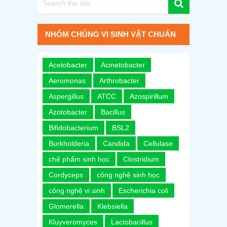
NHÓM CHỦNG VI SINH VẬT CHUẨN
Acetobacter
Acinetobacter
Aeromonas
Arthrobacter
Aspergillus
ATCC
Azospirillum
Azotobacter
Bacillus
Bifidobacterium
BSL2
Burkholderia
Candida
Cellulase
chế phẩm sinh học
Clostridium
Cordyceps
công nghệ sinh học
công nghệ vi sinh
Escherichia coli
Glomerella
Klebsiella
Kluyveromyces
Lactobacillus