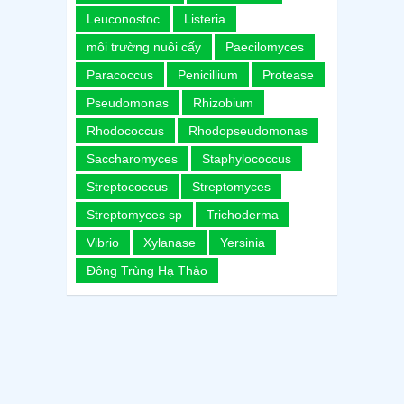
Leuconostoc
Listeria
môi trường nuôi cấy
Paecilomyces
Paracoccus
Penicillium
Protease
Pseudomonas
Rhizobium
Rhodococcus
Rhodopseudomonas
Saccharomyces
Staphylococcus
Streptococcus
Streptomyces
Streptomyces sp
Trichoderma
Vibrio
Xylanase
Yersinia
Đông Trùng Hạ Thảo