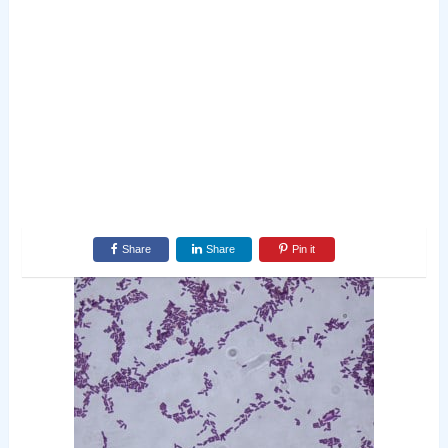
Share
Share
Pin it