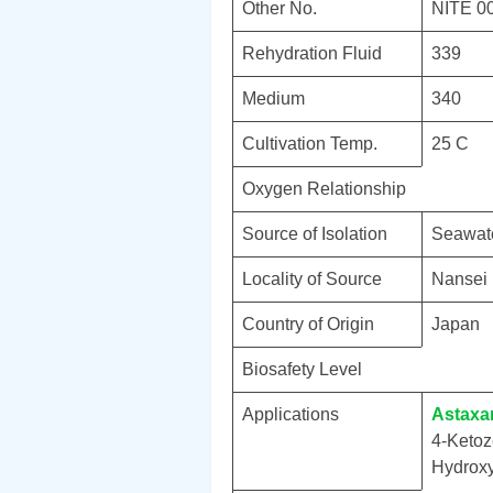
Other No.
NITE 0
Rehydration Fluid
339
Medium
340
Cultivation Temp.
25 C
Oxygen Relationship
Source of Isolation
Seawat
Locality of Source
Nansei 
Country of Origin
Japan
Biosafety Level
Applications
Astaxa
4-Ketoz
Hydroxy