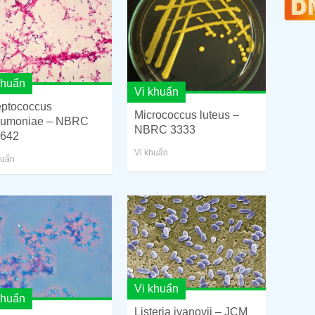
khuẩn
Vi khuẩn
eptococcus
Micrococcus luteus –
umoniae – NBRC
NBRC 3333
642
Vi khuẩn
huẩn
Vi khuẩn
khuẩn
Listeria ivanovii – JCM