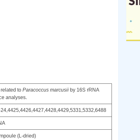
 related to
Paracoccus marcusii
by 16S rRNA
ce analyses.
424,4425,4426,4427,4428,4429,5331,5332,6488
DNA
mpoule (L-dried)