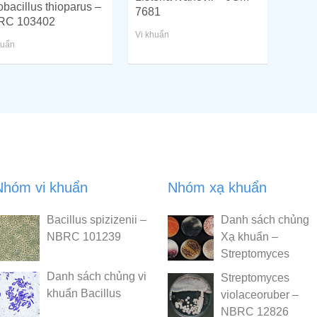
obacillus thioparus –
7681
RC 103402
Vi khuẩn
huẩn
Nhóm vi khuẩn
Nhóm xạ khuẩn
Bacillus spizizenii –
Danh sách chủng
NBRC 101239
Xạ khuẩn –
Streptomyces
Danh sách chủng vi
Streptomyces
khuẩn Bacillus
violaceoruber –
NBRC 12826