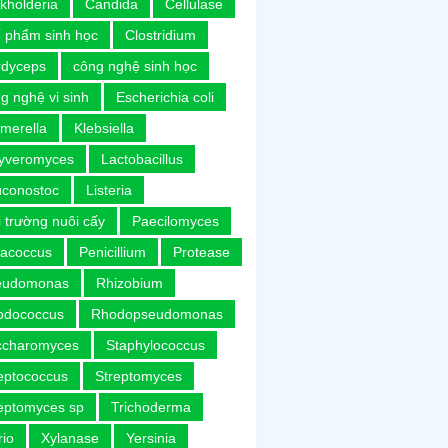
kholderia
Candida
Cellulase
 phẩm sinh học
Clostridium
rdyceps
công nghệ sinh học
g nghệ vi sinh
Escherichia coli
merella
Klebsiella
uyveromyces
Lactobacillus
uconostoc
Listeria
 trường nuôi cấy
Paecilomyces
racoccus
Penicillium
Protease
eudomonas
Rhizobium
odococcus
Rhodopseudomonas
ccharomyces
Staphylococcus
eptococcus
Streptomyces
eptomyces sp
Trichoderma
rio
Xylanase
Yersinia