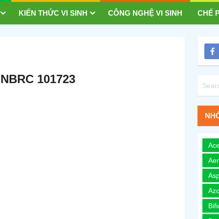
KIẾN THỨC VI SINH
CÔNG NGHỆ VI SINH
CHẾ P
 NBRC 101723
NHÓ
Ace
Ae
Asp
Azo
Bif