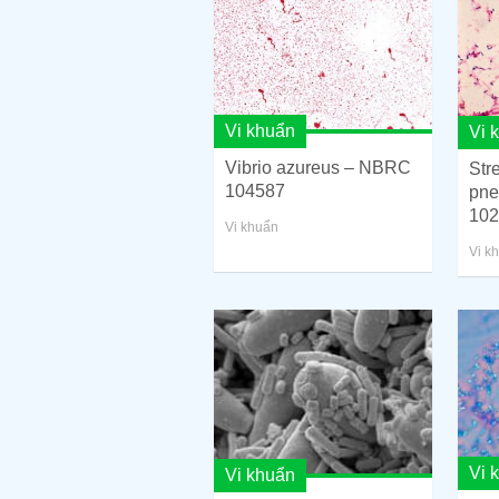
Vi khuẩn
Vi 
Vibrio azureus – NBRC
Str
104587
pne
102
Vi khuẩn
Vi k
Vi 
Vi khuẩn