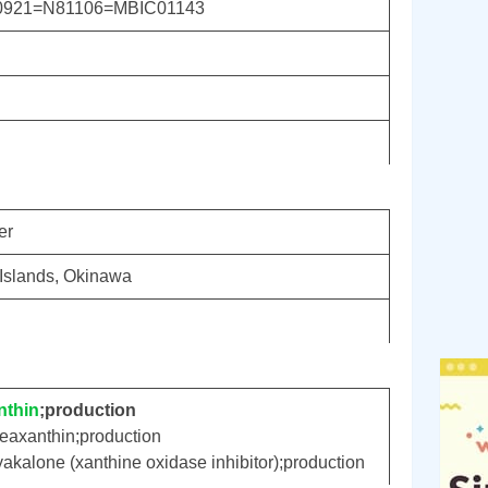
0921=N81106=MBIC01143
er
Islands, Okinawa
nthin
;production
eaxanthin;production
akalone (xanthine oxidase inhibitor);production