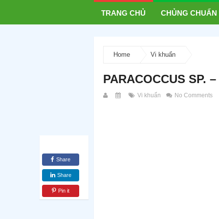
TRANG CHỦ
CHỦNG CHUẨN
Home
Vi khuẩn
PARACOCCUS SP. –
Vi khuẩn
No Comments
Share
Share
Pin it