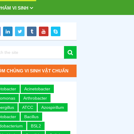
HẨM VI SINH
M CHỦNG VI SINH VẬT CHUẨN
tobacter
Acinetobacter
romonas
Arthrobacter
ergillus
ATCC
Azospirillum
tobacter
Bacillus
idobacterium
BSL2