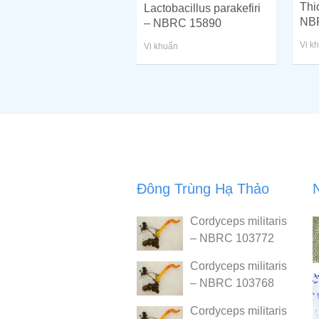
Thi
Lactobacillus parakefiri
NB
– NBRC 15890
Vi k
Vi khuẩn
Đông Trùng Hạ Thảo
Cordyceps militaris
– NBRC 103772
Cordyceps militaris
– NBRC 103768
Cordyceps militaris