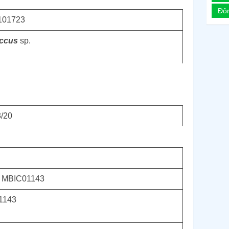
Đô
101723
ccus
sp.
3/20
- MBIC01143
1143