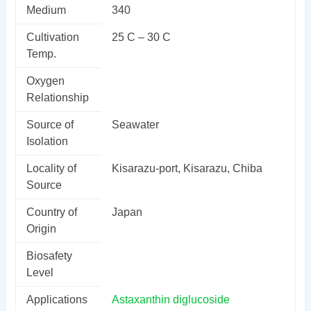
Medium
340
Cultivation
25 C – 30 C
Temp.
Oxygen
Relationship
Source of
Seawater
Isolation
Locality of
Kisarazu-port, Kisarazu, Chiba
Source
Country of
Japan
Origin
Biosafety
Level
Applications
Astaxanthin diglucoside