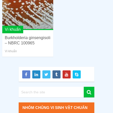
Vi khuẩn
Burkholderia ginsengisoli
– NBRC 100965
Vi khuẩn
NHÓM CHỦNG VI SINH VẬT CHUẨN