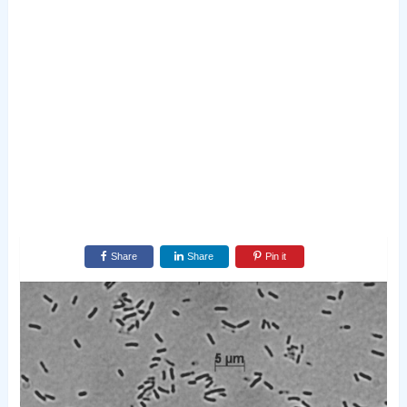
Share
Share
Pin it