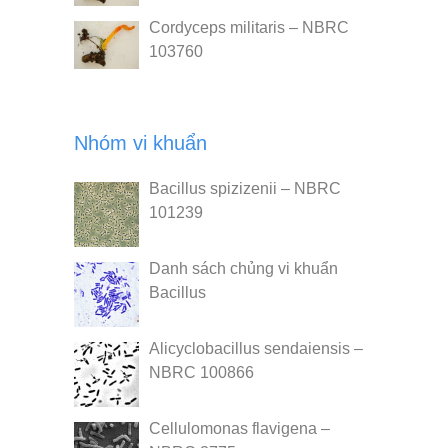
Cordyceps militaris – NBRC
103760
Nhóm vi khuẩn
Bacillus spizizenii – NBRC
101239
Danh sách chủng vi khuẩn
Bacillus
Alicyclobacillus sendaiensis –
NBRC 100866
Cellulomonas flavigena –