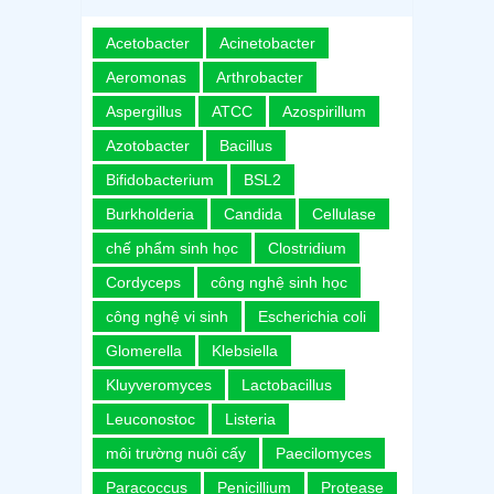
Acetobacter
Acinetobacter
Aeromonas
Arthrobacter
Aspergillus
ATCC
Azospirillum
Azotobacter
Bacillus
Bifidobacterium
BSL2
Burkholderia
Candida
Cellulase
chế phẩm sinh học
Clostridium
Cordyceps
công nghệ sinh học
công nghệ vi sinh
Escherichia coli
Glomerella
Klebsiella
Kluyveromyces
Lactobacillus
Leuconostoc
Listeria
môi trường nuôi cấy
Paecilomyces
Paracoccus
Penicillium
Protease