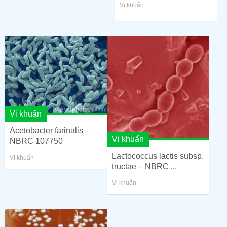
Vi khuẩn
Vi khuẩn
Acetobacter farinalis –
Vi khuẩn
NBRC 107750
Lactococcus lactis subsp.
Vi khuẩn
tructae – NBRC ...
Vi khuẩn