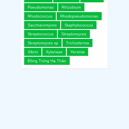
Pseudomonas
Rhizobium
Rhodococcus
Rhodopseudomonas
Saccharomyces
Staphylococcus
Streptococcus
Streptomyces
Streptomyces sp
Trichoderma
Vibrio
Xylanase
Yersinia
Đông Trùng Hạ Thảo