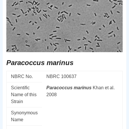
Paracoccus marinus
NBRC No.
NBRC 100637
Scientific
Paracoccus
marinus
Khan et al.
Name of this
2008
Strain
Synonymous
Name