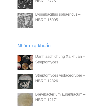
NBRC 3775
Lysinibacillus sphaericus –
NBRC 15095
Nhóm xạ khuẩn
Danh sách chủng Xạ khuẩn –
Streptomyces
Streptomyces violaceoruber –
NBRC 12826
Brevibacterium aurantiacum –
NBRC 12171