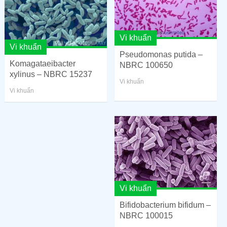
Vi khuẩn
Vi khuẩn
Pseudomonas putida –
Komagataeibacter
NBRC 100650
xylinus – NBRC 15237
Vi khuẩn
Vi khuẩn
Vi khuẩn
Bifidobacterium bifidum –
NBRC 100015