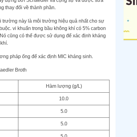
ây dựng bởi Schaedler và cộng sự và được sửa
g thay đổi về thành phần.
i trường này là môi trường hiệu quả nhất cho sự
t buộc. vi khuẩn trong bầu không khí có 5% carbon
 Nó cũng có thể được sử dụng để xác định kháng
khí.
ơng pháp ống để xác định MIC kháng sinh.
aedler Broth
Hàm lượng (g/L)
10.0
5.0
5.0
5.0