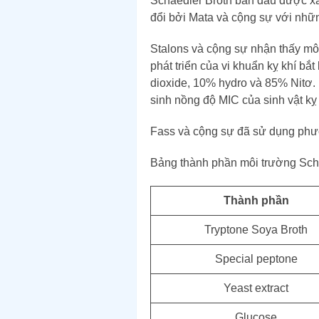
Schaedler Broth ban đầu được x
đổi bởi Mata và cộng sự với nhữn
Stalons và cộng sự nhận thấy mô
phát triển của vi khuẩn kỵ khí bắ
dioxide, 10% hydro và 85% Nitơ.
sinh nồng độ MIC của sinh vật kỵ 
Fass và cộng sự đã sử dụng phư
Bảng thành phần môi trường Sch
Thành phần
Tryptone Soya Broth
Special peptone
Yeast extract
Glucose