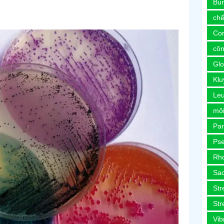
Bur
chế
Co
côn
Glo
Kl
Le
môi
Pa
Ps
Rh
Sa
Str
Str
Vib