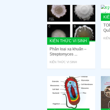
KIẾ
TOP
Quả
KIẾN
KIẾN THỨC VI SINH
Phân loại xạ khuẩn –
Streptomyces ...
KIẾN THỨC VI SINH