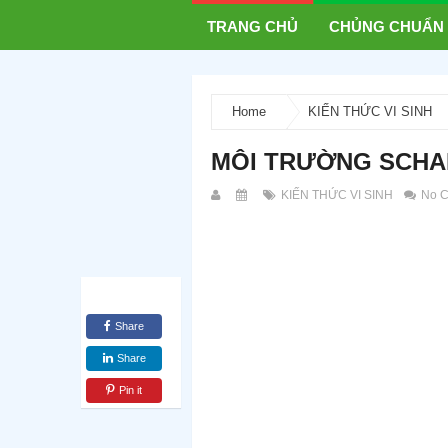
TRANG CHỦ
CHỦNG CHUẨN
Home
KIẾN THỨC VI SINH
MÔI TRƯỜNG SCHA
KIẾN THỨC VI SINH
No C
Share
Share
Pin it