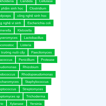
kholderia
Candida
Cellulase
 phẩm sinh học
Clostridium
rdyceps
công nghệ sinh học
g nghệ vi sinh
Escherichia coli
merella
Klebsiella
uyveromyces
Lactobacillus
uconostoc
Listeria
 trường nuôi cấy
Paecilomyces
racoccus
Penicillium
Protease
eudomonas
Rhizobium
odococcus
Rhodopseudomonas
ccharomyces
Staphylococcus
eptococcus
Streptomyces
eptomyces sp
Trichoderma
rio
Xylanase
Yersinia