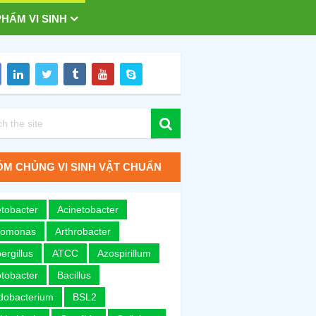
HẨM VI SINH
M CHỦNG VI SINH VẬT CHUẨN
tobacter
Acinetobacter
romonas
Arthrobacter
ergillus
ATCC
Azospirillum
tobacter
Bacillus
idobacterium
BSL2