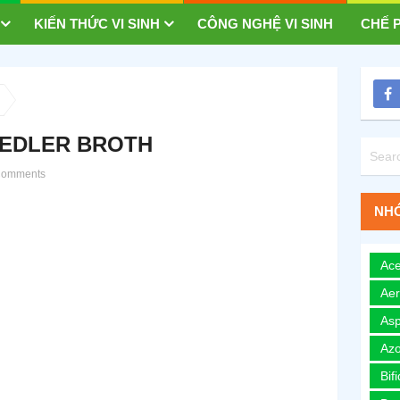
KIẾN THỨC VI SINH
CÔNG NGHỆ VI SINH
CHẾ P
EDLER BROTH
omments
NHÓ
Ace
Ae
Asp
Azo
Bif