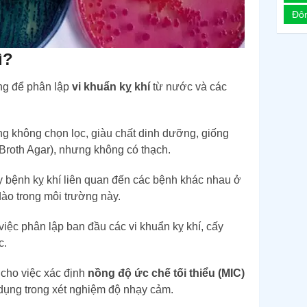
Đô
ì?
ỏng để phân lập
vi khuẩn kỵ khí
từ nước và các
ng không chọn lọc, giàu chất dinh dưỡng, giống
Broth Agar), nhưng không có thạch.
y bệnh kỵ khí liên quan đến các bệnh khác nhau ở
dào trong môi trường này.
việc phân lập ban đầu các vi khuẩn kỵ khí, cấy
c.
 cho việc xác định
nồng độ ức chế tối thiểu (MIC)
ụng trong xét nghiệm độ nhạy cảm.