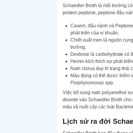
Schaedler Broth là môi trường có
protein peptone, peptone đậu nàn
Casein, đậu nành và Peptone t
phát triển của vi khuẩn.
Chiết xuất men là nguồn cung
trưởng.
Dextrose là carbohydrate có t
Hemin kích thích sự phát triển 
Natri clorua duy trì trạng thái
Máu đọng có thể được thêm v
Porphyromonas
spp.
Việc bổ sung natri polyanethol s
dioxide vào Schaedler Broth cho
máu và nuôi cấy các loài Bacteroi
Lịch sử ra đời Schae