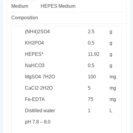
Medium
HEPES Medium
Composition
(NH
4
)
2
SO
4
2.5
g
KH
2
PO
4
0.5
g
HEPES*
11.92
g
NaHCO
3
0.5
g
MgSO
4
·7H
2
O
100
mg
CaCl
2
·2H
2
O
5
mg
Fe-EDTA
75
mg
Distilled water
1
L
pH 7.8 – 8.0