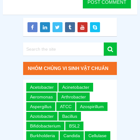
NHÓM CHỦNG VI SINH VẬT CHUẨN
Acetobacter
Acinetobacter
Aeromonas
Arthrobacter
Aspergillus
ATCC
Azospirillum
Azotobacter
Bacillus
Bifidobacterium
BSL2
Burkholderia
Candida
Cellulase