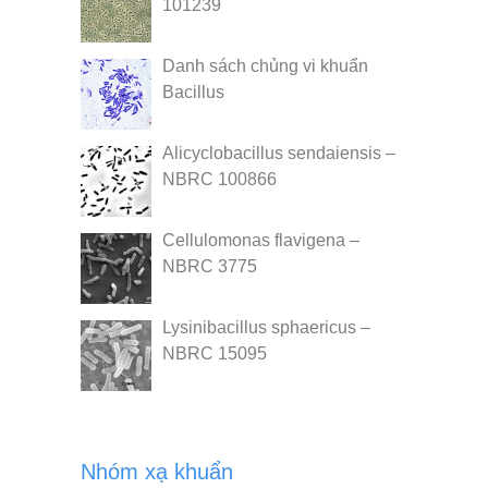
101239
Danh sách chủng vi khuẩn
Bacillus
Alicyclobacillus sendaiensis –
NBRC 100866
Cellulomonas flavigena –
NBRC 3775
Lysinibacillus sphaericus –
NBRC 15095
Nhóm xạ khuẩn