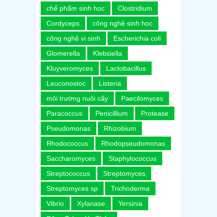
chế phẩm sinh học
Clostridium
Cordyceps
công nghệ sinh học
công nghệ vi sinh
Escherichia coli
Glomerella
Klebsiella
Kluyveromyces
Lactobacillus
Leuconostoc
Listeria
môi trường nuôi cấy
Paecilomyces
Paracoccus
Penicillium
Protease
Pseudomonas
Rhizobium
Rhodococcus
Rhodopseudomonas
Saccharomyces
Staphylococcus
Streptococcus
Streptomyces
Streptomyces sp
Trichoderma
Vibrio
Xylanase
Yersinia