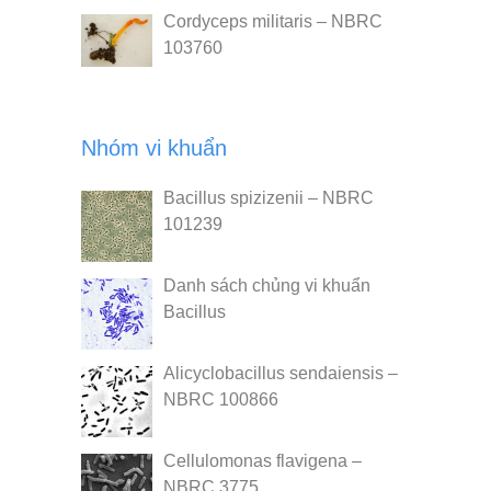
Cordyceps militaris – NBRC
103760
Nhóm vi khuẩn
Bacillus spizizenii – NBRC
101239
Danh sách chủng vi khuẩn
Bacillus
Alicyclobacillus sendaiensis –
NBRC 100866
Cellulomonas flavigena –
NBRC 3775