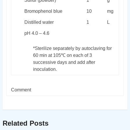
Sulfur (powder)*
1
g
Bromophenol blue
10
mg
Distilled water
1
L
pH 4.0 – 4.6
*Sterilize separately by autoclaving for
60 min at 105℃ on each of 3
successive days and add after
inoculation.
Comment
Related Posts