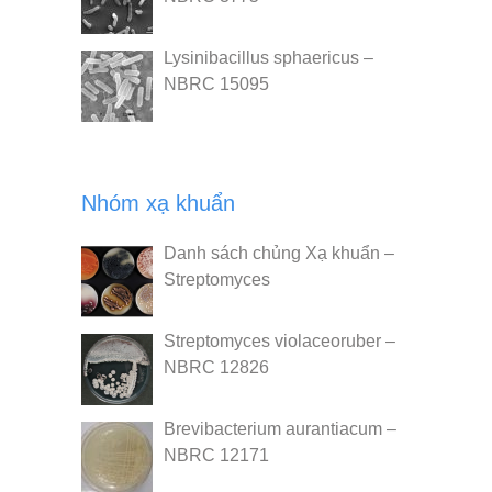
Lysinibacillus sphaericus –
NBRC 15095
Nhóm xạ khuẩn
Danh sách chủng Xạ khuẩn –
Streptomyces
Streptomyces violaceoruber –
NBRC 12826
Brevibacterium aurantiacum –
NBRC 12171