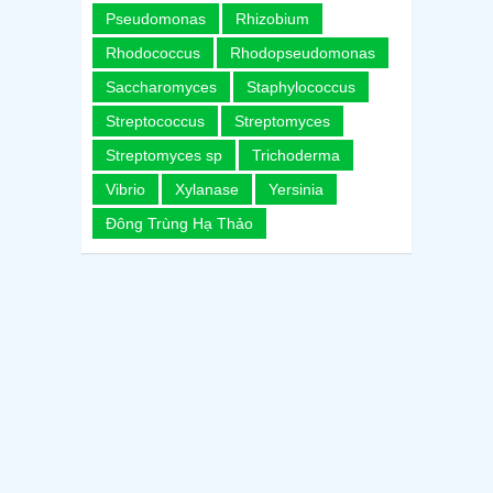
Pseudomonas
Rhizobium
Rhodococcus
Rhodopseudomonas
Saccharomyces
Staphylococcus
Streptococcus
Streptomyces
Streptomyces sp
Trichoderma
Vibrio
Xylanase
Yersinia
Đông Trùng Hạ Thảo