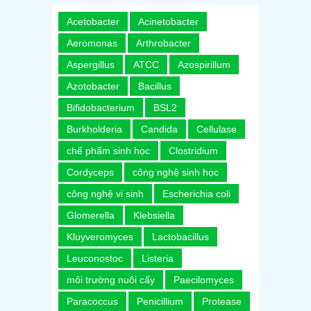
Acetobacter
Acinetobacter
Aeromonas
Arthrobacter
Aspergillus
ATCC
Azospirillum
Azotobacter
Bacillus
Bifidobacterium
BSL2
Burkholderia
Candida
Cellulase
chế phẩm sinh học
Clostridium
Cordyceps
công nghệ sinh học
công nghệ vi sinh
Escherichia coli
Glomerella
Klebsiella
Kluyveromyces
Lactobacillus
Leuconostoc
Listeria
môi trường nuôi cấy
Paecilomyces
Paracoccus
Penicillium
Protease