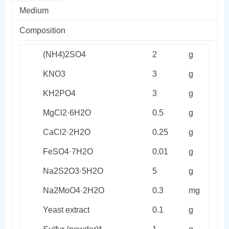
Medium
Composition
(NH
4
)
2
SO
4
2
g
KNO
3
3
g
KH
2
PO
4
3
g
MgCl
2
·6H
2
O
0.5
g
CaCl
2
·2H
2
O
0.25
g
FeSO
4
·7H
2
O
0.01
g
Na
2
S
2
O
3
·5H
2
O
5
g
Na
2
MoO
4
·2H
2
O
0.3
mg
Yeast extract
0.1
g