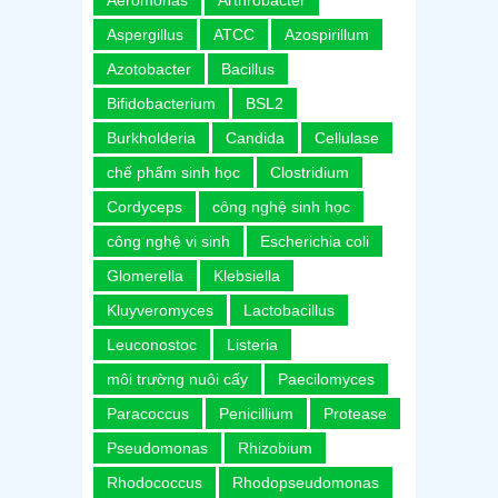
Aspergillus
ATCC
Azospirillum
Azotobacter
Bacillus
Bifidobacterium
BSL2
Burkholderia
Candida
Cellulase
chế phẩm sinh học
Clostridium
Cordyceps
công nghệ sinh học
công nghệ vi sinh
Escherichia coli
Glomerella
Klebsiella
Kluyveromyces
Lactobacillus
Leuconostoc
Listeria
môi trường nuôi cấy
Paecilomyces
Paracoccus
Penicillium
Protease
Pseudomonas
Rhizobium
Rhodococcus
Rhodopseudomonas