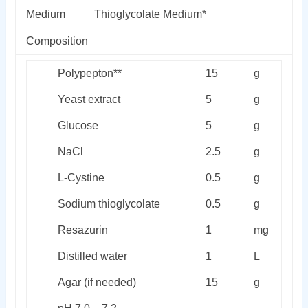
Medium
Thioglycolate Medium*
Composition
Polypepton**
15
g
Yeast extract
5
g
Glucose
5
g
NaCl
2.5
g
L-Cystine
0.5
g
Sodium thioglycolate
0.5
g
Resazurin
1
mg
Distilled water
1
L
Agar (if needed)
15
g