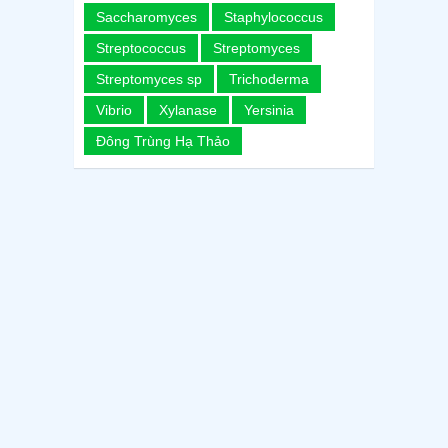
Saccharomyces
Staphylococcus
Streptococcus
Streptomyces
Streptomyces sp
Trichoderma
Vibrio
Xylanase
Yersinia
Đông Trùng Hạ Thảo