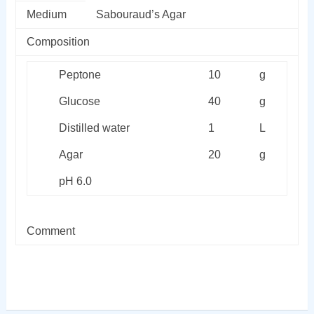
Medium
Sabouraud’s Agar
Composition
Peptone
10
g
Glucose
40
g
Distilled water
1
L
Agar
20
g
pH 6.0
Comment