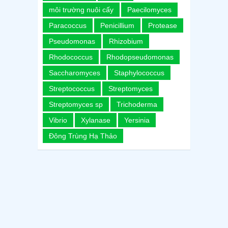
môi trường nuôi cấy
Paecilomyces
Paracoccus
Penicillium
Protease
Pseudomonas
Rhizobium
Rhodococcus
Rhodopseudomonas
Saccharomyces
Staphylococcus
Streptococcus
Streptomyces
Streptomyces sp
Trichoderma
Vibrio
Xylanase
Yersinia
Đông Trùng Hạ Thảo