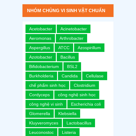
NHÓM CHỦNG VI SINH VẬT CHUẨN
Acetobacter
Acinetobacter
Aeromonas
Arthrobacter
Aspergillus
ATCC
Azospirillum
Azotobacter
Bacillus
Bifidobacterium
BSL2
Burkholderia
Candida
Cellulase
chế phẩm sinh học
Clostridium
Cordyceps
công nghệ sinh học
công nghệ vi sinh
Escherichia coli
Glomerella
Klebsiella
Kluyveromyces
Lactobacillus
Leuconostoc
Listeria