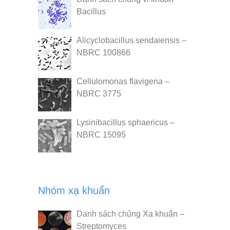
Bacillus
Alicyclobacillus sendaiensis –
NBRC 100866
Cellulomonas flavigena –
NBRC 3775
Lysinibacillus sphaericus –
NBRC 15095
Nhóm xạ khuẩn
Danh sách chủng Xạ khuẩn –
Streptomyces