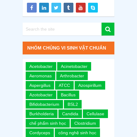
NHÓM CHỦNG VI SINH VẬT CHUẨN
Acetobacter
Acinetobacter
Aeromonas
Arthrobacter
Aspergillus
ATCC
Azospirillum
Azotobacter
Bacillus
Bifidobacterium
BSL2
Burkholderia
Candida
Cellulase
chế phẩm sinh học
Clostridium
Cordyceps
công nghệ sinh học