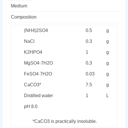
Medium
Composition
(NH
4
)
2
SO
4
0.5
g
NaCl
0.3
g
K
2
HPO
4
1
g
MgSO
4
·7H
2
O
0.3
g
FeSO
4
·7H
2
O
0.03
g
CaCO
3
*
7.5
g
Distilled water
1
L
pH 8.0
*CaCO
3
is practically insoluble.