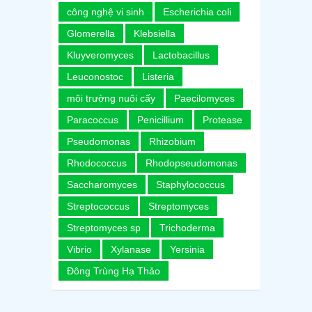
công nghệ vi sinh
Escherichia coli
Glomerella
Klebsiella
Kluyveromyces
Lactobacillus
Leuconostoc
Listeria
môi trường nuôi cấy
Paecilomyces
Paracoccus
Penicillium
Protease
Pseudomonas
Rhizobium
Rhodococcus
Rhodopseudomonas
Saccharomyces
Staphylococcus
Streptococcus
Streptomyces
Streptomyces sp
Trichoderma
Vibrio
Xylanase
Yersinia
Đông Trùng Hạ Thảo