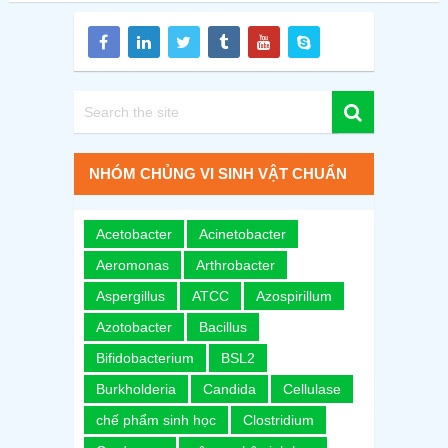
NHÓM CHỦNG VI SINH VẬT CHUẨN
Acetobacter
Acinetobacter
Aeromonas
Arthrobacter
Aspergillus
ATCC
Azospirillum
Azotobacter
Bacillus
Bifidobacterium
BSL2
Burkholderia
Candida
Cellulase
chế phẩm sinh học
Clostridium