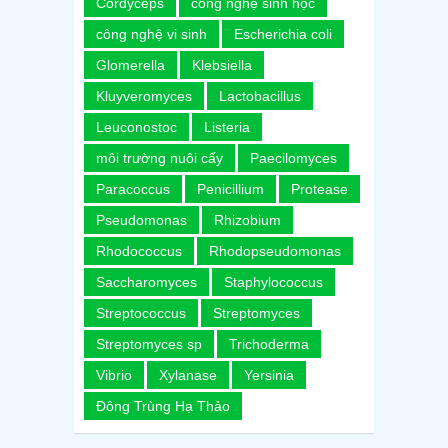
Cordyceps
công nghệ sinh học
công nghệ vi sinh
Escherichia coli
Glomerella
Klebsiella
Kluyveromyces
Lactobacillus
Leuconostoc
Listeria
môi trường nuôi cấy
Paecilomyces
Paracoccus
Penicillium
Protease
Pseudomonas
Rhizobium
Rhodococcus
Rhodopseudomonas
Saccharomyces
Staphylococcus
Streptococcus
Streptomyces
Streptomyces sp
Trichoderma
Vibrio
Xylanase
Yersinia
Đông Trùng Hạ Thảo