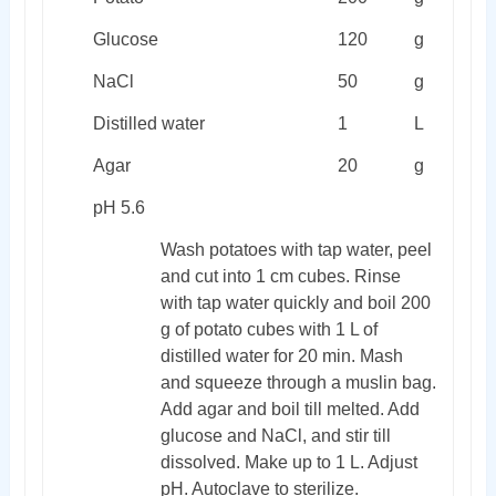
Glucose
120
g
NaCl
50
g
Distilled water
1
L
Agar
20
g
pH 5.6
Wash potatoes with tap water, peel
and cut into 1 cm cubes. Rinse
with tap water quickly and boil 200
g of potato cubes with 1 L of
distilled water for 20 min. Mash
and squeeze through a muslin bag.
Add agar and boil till melted. Add
glucose and NaCl, and stir till
dissolved. Make up to 1 L. Adjust
pH. Autoclave to sterilize.