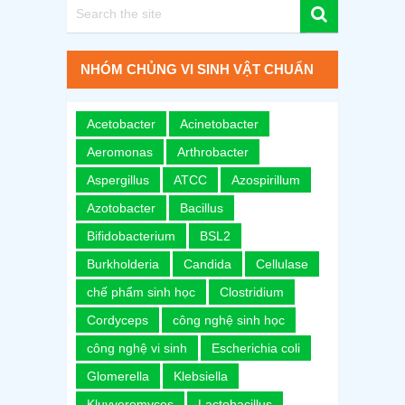
NHÓM CHỦNG VI SINH VẬT CHUẨN
Acetobacter
Acinetobacter
Aeromonas
Arthrobacter
Aspergillus
ATCC
Azospirillum
Azotobacter
Bacillus
Bifidobacterium
BSL2
Burkholderia
Candida
Cellulase
chế phẩm sinh học
Clostridium
Cordyceps
công nghệ sinh học
công nghệ vi sinh
Escherichia coli
Glomerella
Klebsiella
Kluyveromyces
Lactobacillus