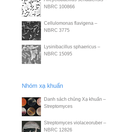
NBRC 100866
Cellulomonas flavigena –
NBRC 3775
Lysinibacillus sphaericus –
NBRC 15095
Nhóm xạ khuẩn
Danh sách chủng Xạ khuẩn –
Streptomyces
Streptomyces violaceoruber –
NBRC 12826