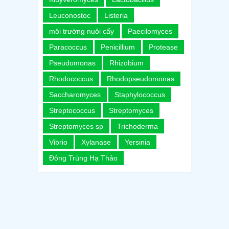
Leuconostoc
Listeria
môi trường nuôi cấy
Paecilomyces
Paracoccus
Penicillium
Protease
Pseudomonas
Rhizobium
Rhodococcus
Rhodopseudomonas
Saccharomyces
Staphylococcus
Streptococcus
Streptomyces
Streptomyces sp
Trichoderma
Vibrio
Xylanase
Yersinia
Đông Trùng Hạ Thảo