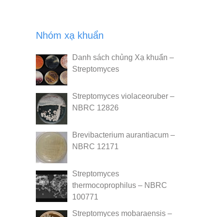
Nhóm xạ khuẩn
Danh sách chủng Xạ khuẩn –
Streptomyces
Streptomyces violaceoruber –
NBRC 12826
Brevibacterium aurantiacum –
NBRC 12171
Streptomyces
thermocoprophilus – NBRC
100771
Streptomyces mobaraensis –