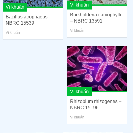
Vi khuẩn
Vi khuẩn
Burkholderia caryophylli
Bacillus atrophaeus –
– NBRC 13591
NBRC 15539
Vi khuẩn
Vi khuẩn
Vi khuẩn
Rhizobium rhizogenes –
NBRC 15196
Vi khuẩn