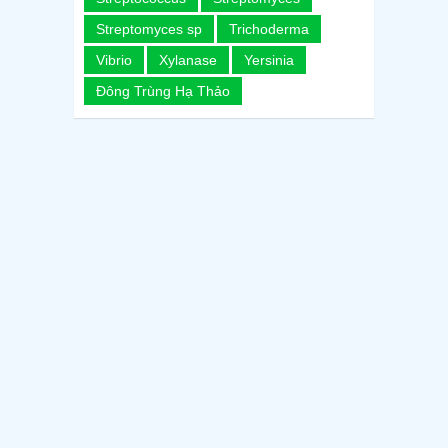
Streptomyces sp
Trichoderma
Vibrio
Xylanase
Yersinia
Đông Trùng Hạ Thảo