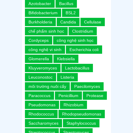
Azotobacter
Bacillus
Bifidobacterium
BSL2
Burkholderia
Candida
Cellulase
chế phẩm sinh học
Clostridium
Cordyceps
công nghệ sinh học
công nghệ vi sinh
Escherichia coli
Glomerella
Klebsiella
Kluyveromyces
Lactobacillus
Leuconostoc
Listeria
môi trường nuôi cấy
Paecilomyces
Paracoccus
Penicillium
Protease
Pseudomonas
Rhizobium
Rhodococcus
Rhodopseudomonas
Saccharomyces
Staphylococcus
Streptococcus
Streptomyces