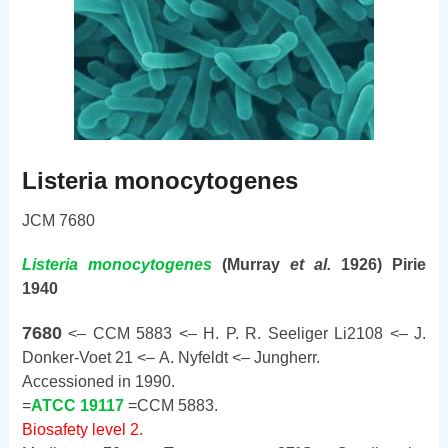
Listeria monocytogenes
JCM 7680
Listeria
monocytogenes
(Murray
et al.
1926) Pirie
1940
7680
<– CCM 5883 <– H. P. R. Seeliger Li2108 <– J.
Donker-Voet 21 <– A. Nyfeldt <– Jungherr.
Accessioned in 1990.
=
ATCC 19117
=CCM 5883.
Biosafety level 2
.