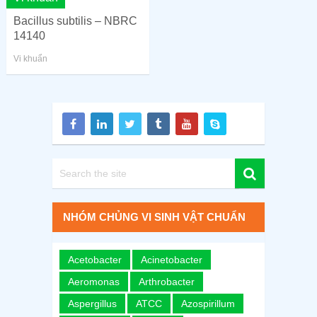
Bacillus subtilis – NBRC
14140
Vi khuẩn
NHÓM CHỦNG VI SINH VẬT CHUẨN
Acetobacter
Acinetobacter
Aeromonas
Arthrobacter
Aspergillus
ATCC
Azospirillum