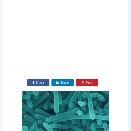
Share
Share
Pin it