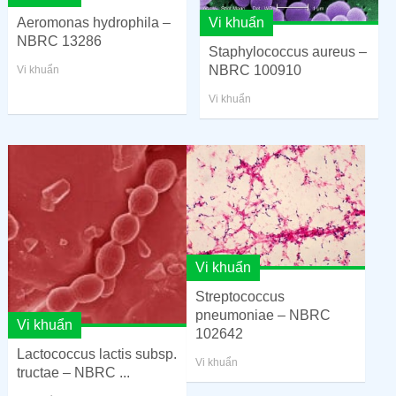
Aeromonas hydrophila –
Vi khuẩn
NBRC 13286
Staphylococcus aureus –
NBRC 100910
Vi khuẩn
Vi khuẩn
Vi khuẩn
Streptococcus
pneumoniae – NBRC
Vi khuẩn
102642
Lactococcus lactis subsp.
Vi khuẩn
tructae – NBRC ...