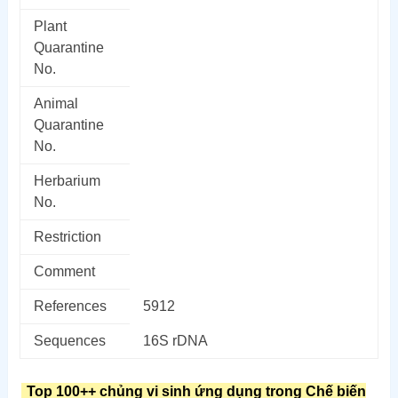
Plant
Quarantine
No.
Animal
Quarantine
No.
Herbarium
No.
Restriction
Comment
References
5912
Sequences
16S rDNA
Top 100++ chủng vi sinh ứng dụng trong Chế biến