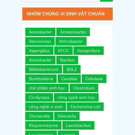
NHÓM CHỦNG VI SINH VẬT CHUẨN
Acetobacter
Acinetobacter
Aeromonas
Arthrobacter
Aspergillus
ATCC
Azospirillum
Azotobacter
Bacillus
Bifidobacterium
BSL2
Burkholderia
Candida
Cellulase
chế phẩm sinh học
Clostridium
Cordyceps
công nghệ sinh học
công nghệ vi sinh
Escherichia coli
Glomerella
Klebsiella
Kluyveromyces
Lactobacillus
Leuconostoc
Listeria