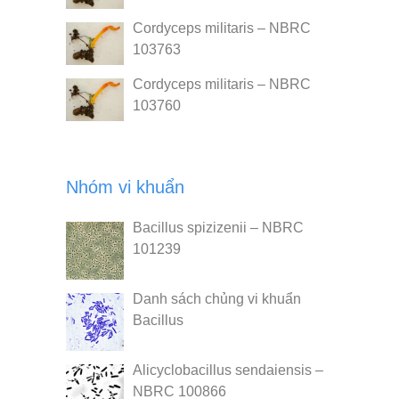
Cordyceps militaris – NBRC
103763
Cordyceps militaris – NBRC
103760
Nhóm vi khuẩn
Bacillus spizizenii – NBRC
101239
Danh sách chủng vi khuẩn
Bacillus
Alicyclobacillus sendaiensis –
NBRC 100866