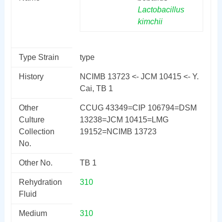
Lactobacillus
kimchii
Type Strain
type
History
NCIMB 13723 <- JCM 10415 <- Y.
Cai, TB 1
Other
CCUG 43349=CIP 106794=DSM
Culture
13238=JCM 10415=LMG
Collection
19152=NCIMB 13723
No.
Other No.
TB 1
Rehydration
310
Fluid
Medium
310