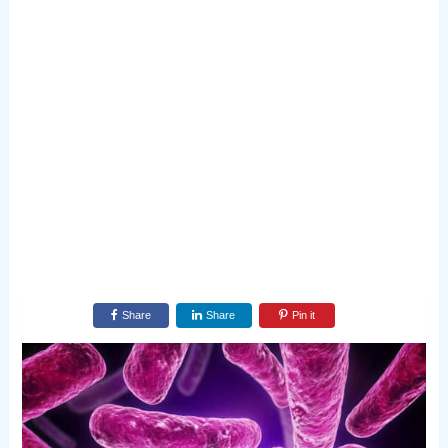
Share
Share
Pin it