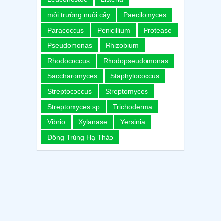
môi trường nuôi cấy
Paecilomyces
Paracoccus
Penicillium
Protease
Pseudomonas
Rhizobium
Rhodococcus
Rhodopseudomonas
Saccharomyces
Staphylococcus
Streptococcus
Streptomyces
Streptomyces sp
Trichoderma
Vibrio
Xylanase
Yersinia
Đông Trùng Hạ Thảo