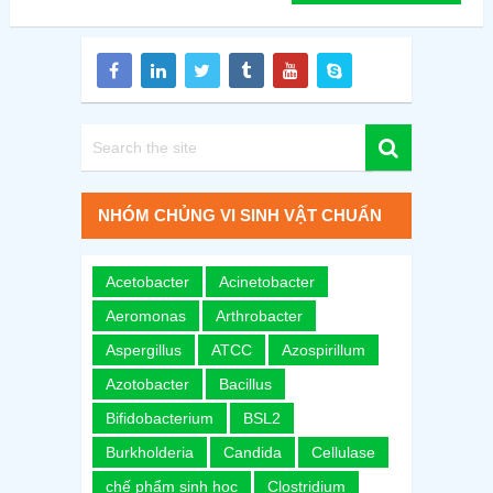
NHÓM CHỦNG VI SINH VẬT CHUẨN
Acetobacter
Acinetobacter
Aeromonas
Arthrobacter
Aspergillus
ATCC
Azospirillum
Azotobacter
Bacillus
Bifidobacterium
BSL2
Burkholderia
Candida
Cellulase
chế phẩm sinh học
Clostridium