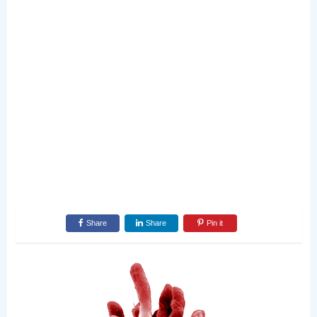
Share
Share
Pin it