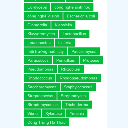
Cordyceps
công nghệ sinh học
công nghệ vi sinh
Escherichia coli
Glomerella
Klebsiella
Kluyveromyces
Lactobacillus
Leuconostoc
Listeria
môi trường nuôi cấy
Paecilomyces
Paracoccus
Penicillium
Protease
Pseudomonas
Rhizobium
Rhodococcus
Rhodopseudomonas
Saccharomyces
Staphylococcus
Streptococcus
Streptomyces
Streptomyces sp
Trichoderma
Vibrio
Xylanase
Yersinia
Đông Trùng Hạ Thảo