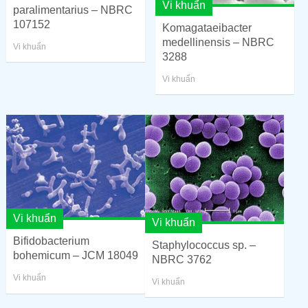
Vi khuẩn
paralimentarius – NBRC
107152
Komagataeibacter
medellinensis – NBRC
Vi khuẩn
3288
Vi khuẩn
Vi khuẩn
Vi khuẩn
Bifidobacterium
Staphylococcus sp. –
bohemicum – JCM 18049
NBRC 3762
Vi khuẩn
Vi khuẩn