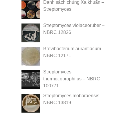
Danh sách chủng Xạ khuẩn –
Streptomyces
Streptomyces violaceoruber –
NBRC 12826
Brevibacterium aurantiacum –
NBRC 12171
Streptomyces
thermocoprophilus – NBRC
100771
Streptomyces mobaraensis –
NBRC 13819