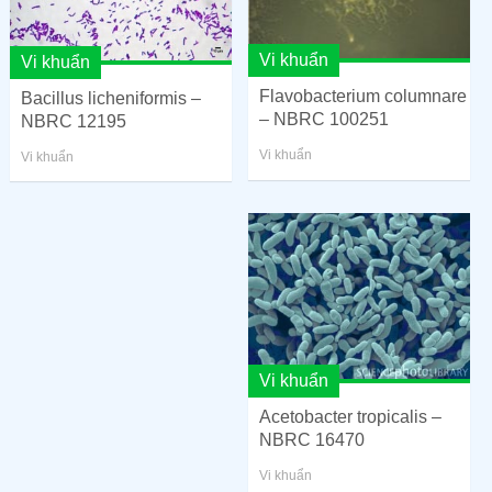
Vi khuẩn
Vi khuẩn
Flavobacterium columnare
Bacillus licheniformis –
– NBRC 100251
NBRC 12195
Vi khuẩn
Vi khuẩn
Vi khuẩn
Acetobacter tropicalis –
NBRC 16470
Vi khuẩn