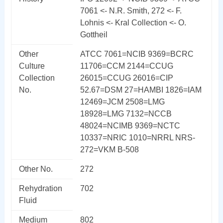
7061 <- N.R. Smith, 272 <- F.
Lohnis <- Kral Collection <- O.
Gottheil
Other
ATCC 7061=NCIB 9369=BCRC
Culture
11706=CCM 2144=CCUG
Collection
26015=CCUG 26016=CIP
No.
52.67=DSM 27=HAMBI 1826=IAM
12469=JCM 2508=LMG
18928=LMG 7132=NCCB
48024=NCIMB 9369=NCTC
10337=NRIC 1010=NRRL NRS-
272=VKM B-508
Other No.
272
Rehydration
702
Fluid
Medium
802