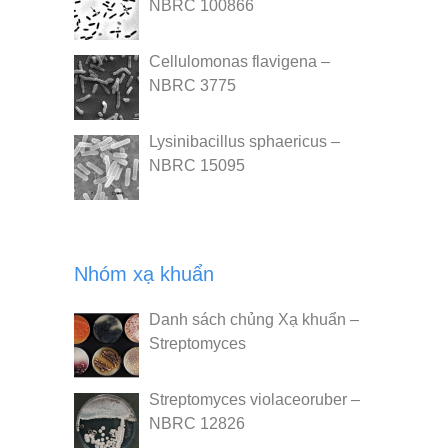
NBRC 100866
Cellulomonas flavigena –
NBRC 3775
Lysinibacillus sphaericus –
NBRC 15095
Nhóm xạ khuẩn
Danh sách chủng Xạ khuẩn –
Streptomyces
Streptomyces violaceoruber –
NBRC 12826