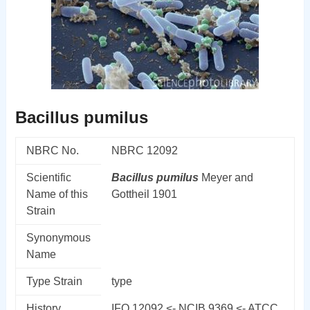
Bacillus pumilus
NBRC No.
NBRC 12092
Scientific
Bacillus
pumilus
Meyer and
Name of this
Gottheil 1901
Strain
Synonymous
Name
Type Strain
type
History
IFO 12092 <- NCIB 9369 <- ATCC