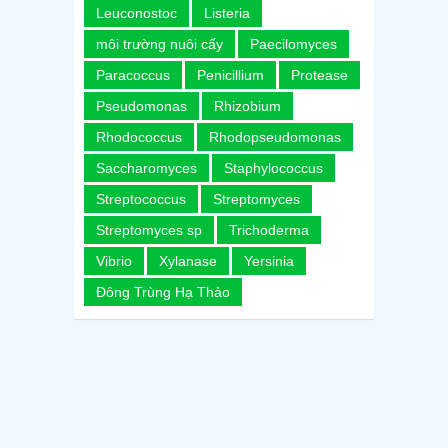
Leuconostoc
Listeria
môi trường nuôi cấy
Paecilomyces
Paracoccus
Penicillium
Protease
Pseudomonas
Rhizobium
Rhodococcus
Rhodopseudomonas
Saccharomyces
Staphylococcus
Streptococcus
Streptomyces
Streptomyces sp
Trichoderma
Vibrio
Xylanase
Yersinia
Đông Trùng Hạ Thảo