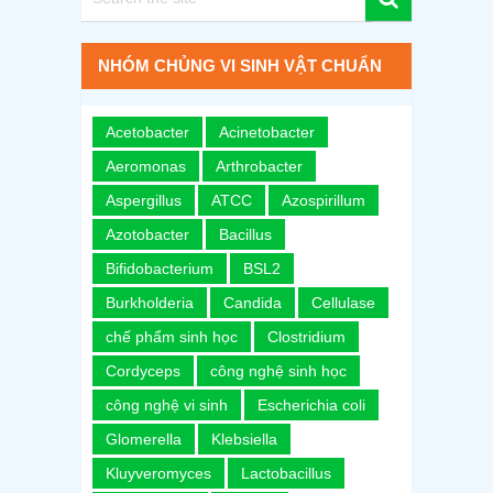
NHÓM CHỦNG VI SINH VẬT CHUẨN
Acetobacter
Acinetobacter
Aeromonas
Arthrobacter
Aspergillus
ATCC
Azospirillum
Azotobacter
Bacillus
Bifidobacterium
BSL2
Burkholderia
Candida
Cellulase
chế phẩm sinh học
Clostridium
Cordyceps
công nghệ sinh học
công nghệ vi sinh
Escherichia coli
Glomerella
Klebsiella
Kluyveromyces
Lactobacillus