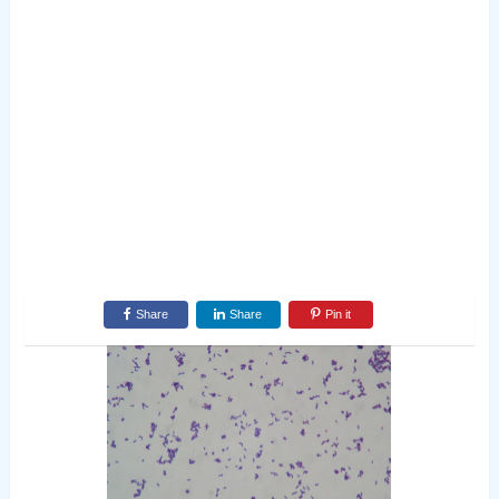
Share
Share
Pin it