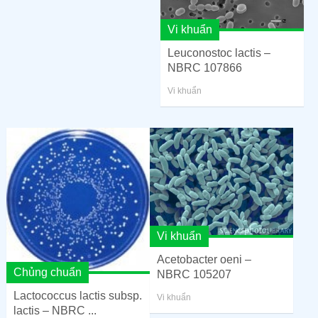
Vi khuẩn
Leuconostoc lactis –
NBRC 107866
Vi khuẩn
Vi khuẩn
Acetobacter oeni –
Chủng chuẩn
NBRC 105207
Lactococcus lactis subsp.
Vi khuẩn
lactis – NBRC ...