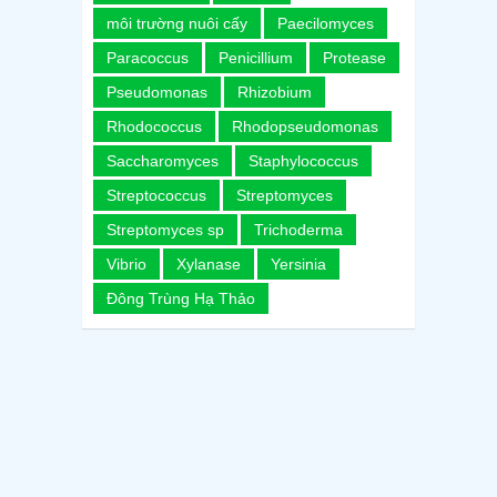
môi trường nuôi cấy
Paecilomyces
Paracoccus
Penicillium
Protease
Pseudomonas
Rhizobium
Rhodococcus
Rhodopseudomonas
Saccharomyces
Staphylococcus
Streptococcus
Streptomyces
Streptomyces sp
Trichoderma
Vibrio
Xylanase
Yersinia
Đông Trùng Hạ Thảo