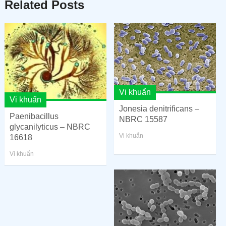
Related Posts
Vi khuẩn
Vi khuẩn
Jonesia denitrificans –
Paenibacillus
NBRC 15587
glycanilyticus – NBRC
Vi khuẩn
16618
Vi khuẩn