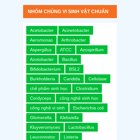
NHÓM CHỦNG VI SINH VẬT CHUẨN
Acetobacter
Acinetobacter
Aeromonas
Arthrobacter
Aspergillus
ATCC
Azospirillum
Azotobacter
Bacillus
Bifidobacterium
BSL2
Burkholderia
Candida
Cellulase
chế phẩm sinh học
Clostridium
Cordyceps
công nghệ sinh học
công nghệ vi sinh
Escherichia coli
Glomerella
Klebsiella
Kluyveromyces
Lactobacillus
Leuconostoc
Listeria