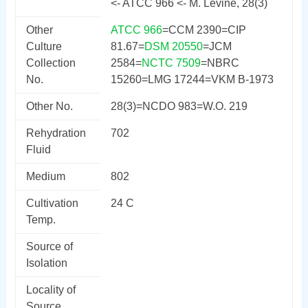
<- ATCC 966 <- M. Levine, 28(3)
Other
ATCC 966
=CCM 2390=CIP
Culture
81.67=
DSM 20550
=JCM
Collection
2584=
NCTC 7509
=NBRC
No.
15260=LMG 17244=VKM B-1973
Other No.
28(3)=NCDO 983=W.O. 219
Rehydration
702
Fluid
Medium
802
Cultivation
24 C
Temp.
Source of
Isolation
Locality of
Source