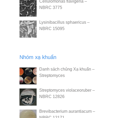
Cellulomonas flavigena –
NBRC 3775
Lysinibacillus sphaericus –
NBRC 15095
Nhóm xạ khuẩn
Danh sách chủng Xạ khuẩn –
Streptomyces
Streptomyces violaceoruber –
NBRC 12826
Brevibacterium aurantiacum –
NBRC 12171