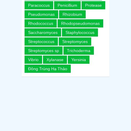
Paracoccus
Penicillium
Protease
Pseudomonas
Rhizobium
Rhodococcus
Rhodopseudomonas
Saccharomyces
Staphylococcus
Streptococcus
Streptomyces
Streptomyces sp
Trichoderma
Vibrio
Xylanase
Yersinia
Đông Trùng Hạ Thảo