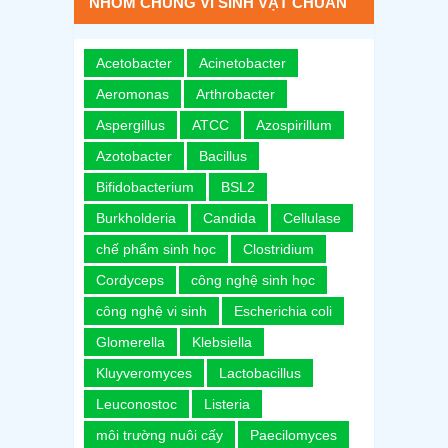
NHÓM CHỦNG VI SINH VẬT CHUẨN
Acetobacter
Acinetobacter
Aeromonas
Arthrobacter
Aspergillus
ATCC
Azospirillum
Azotobacter
Bacillus
Bifidobacterium
BSL2
Burkholderia
Candida
Cellulase
chế phẩm sinh học
Clostridium
Cordyceps
công nghệ sinh học
công nghệ vi sinh
Escherichia coli
Glomerella
Klebsiella
Kluyveromyces
Lactobacillus
Leuconostoc
Listeria
môi trường nuôi cấy
Paecilomyces