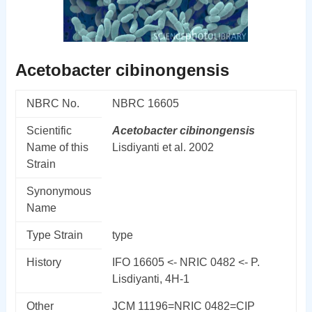
Acetobacter cibinongensis
NBRC No.
NBRC 16605
Scientific
Acetobacter
cibinongensis
Name of this
Lisdiyanti et al. 2002
Strain
Synonymous
Name
Type Strain
type
History
IFO 16605 <- NRIC 0482 <- P.
Lisdiyanti, 4H-1
Other
JCM 11196=NRIC 0482=CIP