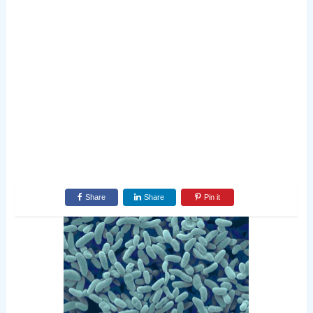
Share
Share
Pin it