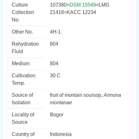
Culture
107380=
DSM 15549
=LMG
Collection
21418=KACC 12234
No.
Other No.
4H-1
Rehydration
804
Fluid
Medium
804
Cultivation
30 C
Temp.
Source of
fruit of montain soursop,
Annona
Isolation
montanae
Locality of
Bogor
Source
Country of
Indonesia