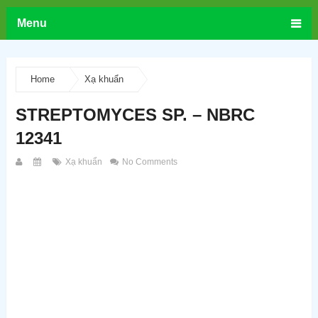
Menu
Home
Xạ khuẩn
STREPTOMYCES SP. – NBRC
12341
Xạ khuẩn
No Comments