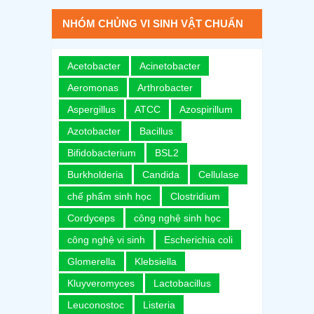
NHÓM CHỦNG VI SINH VẬT CHUẨN
Acetobacter
Acinetobacter
Aeromonas
Arthrobacter
Aspergillus
ATCC
Azospirillum
Azotobacter
Bacillus
Bifidobacterium
BSL2
Burkholderia
Candida
Cellulase
chế phẩm sinh học
Clostridium
Cordyceps
công nghệ sinh học
công nghệ vi sinh
Escherichia coli
Glomerella
Klebsiella
Kluyveromyces
Lactobacillus
Leuconostoc
Listeria