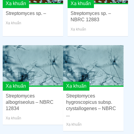
Xạ khuẩn
Xạ khuẩn
Streptomyces sp. –
Streptomyces sp. –
NBRC 12883
Xạ khuẩn
Xạ khuẩn
Xạ khuẩn
Xạ khuẩn
Streptomyces
Streptomyces
albogriseolus – NBRC
hygroscopicus subsp.
12834
crystallogenes – NBRC
...
Xạ khuẩn
Xạ khuẩn