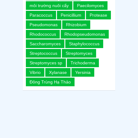
môi trường nuôi cấy
Paecilomyces
Paracoccus
Penicillium
Protease
Pseudomonas
Rhizobium
Rhodococcus
Rhodopseudomonas
Saccharomyces
Staphylococcus
Streptococcus
Streptomyces
Streptomyces sp
Trichoderma
Vibrio
Xylanase
Yersinia
Đông Trùng Hạ Thảo