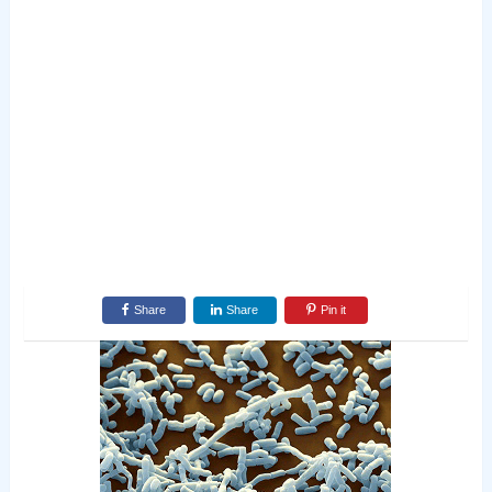
Share
Share
Pin it