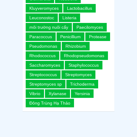
Kluyveromyces
Lactobacillus
Leuconostoc
Listeria
môi trường nuôi cấy
Paecilomyces
Paracoccus
Penicillium
Protease
Pseudomonas
Rhizobium
Rhodococcus
Rhodopseudomonas
Saccharomyces
Staphylococcus
Streptococcus
Streptomyces
Streptomyces sp
Trichoderma
Vibrio
Xylanase
Yersinia
Đông Trùng Hạ Thảo