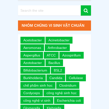
NHÓM CHỦNG VI SINH VẬT CHUẨN
Acetobacter
Acinetobacter
Aeromonas
Arthrobacter
Aspergillus
ATCC
Azospirillum
Azotobacter
Bacillus
Bifidobacterium
BSL2
Burkholderia
Candida
Cellulase
chế phẩm sinh học
Clostridium
Cordyceps
công nghệ sinh học
công nghệ vi sinh
Escherichia coli
Glomerella
Klebsiella