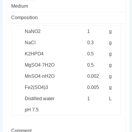
Medium
Composition
NaNO
2
1
g
NaCl
0.3
g
K
2
HPO
4
0.5
g
MgSO
4
·7H
2
O
0.5
g
MnSO
4
·nH
2
O
0.002
g
Fe
2
(SO
4
)
3
0.005
g
Distilled water
1
L
pH 7.5
Comment