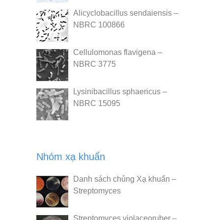
Alicyclobacillus sendaiensis –
NBRC 100866
Cellulomonas flavigena –
NBRC 3775
Lysinibacillus sphaericus –
NBRC 15095
Nhóm xạ khuẩn
Danh sách chủng Xạ khuẩn –
Streptomyces
Streptomyces violaceoruber –