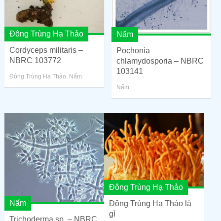
Đông Trùng Hạ Thảo
Nấm
Cordyceps militaris –
Pochonia
NBRC 103772
chlamydosporia – NBRC
103141
Đông Trùng Hạ Thảo
,
Nấm
Nấm
Đông Trùng Hạ Thảo
Nấm
Đông Trùng Hạ Thảo là
gì
Trichoderma sp. – NBRC