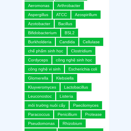
Aeromonas
Arthrobacter
Aspergillus
ATCC
Azospirillum
Azotobacter
Bacillus
Bifidobacterium
BSL2
Burkholderia
Candida
Cellulase
chế phẩm sinh học
Clostridium
Cordyceps
công nghệ sinh học
công nghệ vi sinh
Escherichia coli
Glomerella
Klebsiella
Kluyveromyces
Lactobacillus
Leuconostoc
Listeria
môi trường nuôi cấy
Paecilomyces
Paracoccus
Penicillium
Protease
Pseudomonas
Rhizobium