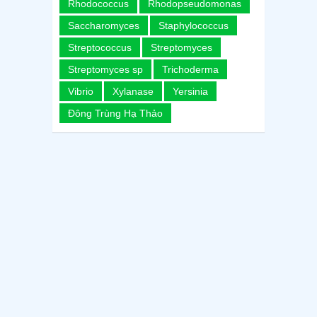
Rhodococcus
Rhodopseudomonas
Saccharomyces
Staphylococcus
Streptococcus
Streptomyces
Streptomyces sp
Trichoderma
Vibrio
Xylanase
Yersinia
Đông Trùng Hạ Thảo