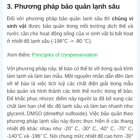
3. Phương pháp bảo quản lạnh sâu
Đối với phương pháp bảo quản lạnh sâu thì
chủng vi
sinh vật
được bảo quản trong môi trường dịch thể và
nước cần cho hoạt động sống của vi sinh vật bị bất hoạt
ở nhiệt độ lạnh sâu (-196°C -> -80 °C).
Xem thêm:
Principles of cryopreservation
Với phương pháp này, tế bào có thể bị vỡ trong quá trình
làm lạnh và làm tan mẫu. Một nguyên nhân dẫn đến làm
vỡ tế bào là việc tích luỹ các chất điện giải trong mẫu
bảo quản và hình thành các tinh thể nước trong tế bào.
Để khắc phục nhược điểm này người ta đã bổ sung các
chất làm hạn chế tốc độ lạnh sâu và làm tan nhanh như
glycerol, DMSO (dimethyl sulfoxide). Việc bảo quản theo
phương pháp lạnh sâu này được thực hiện ở các thang
nhiệt độ khác nhau như -20° C, -30° C, -40° C, -70° C,
-140°C và -196° C. Nói chung mức nhiệt độ cao hơn -30°