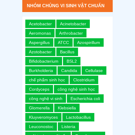
NHÓM CHỦNG VI SINH VẬT CHUẨN
Acetobacter
Acinetobacter
Aeromonas
Arthrobacter
Aspergillus
ATCC
Azospirillum
Azotobacter
Bacillus
Bifidobacterium
BSL2
Burkholderia
Candida
Cellulase
chế phẩm sinh học
Clostridium
Cordyceps
công nghệ sinh học
công nghệ vi sinh
Escherichia coli
Glomerella
Klebsiella
Kluyveromyces
Lactobacillus
Leuconostoc
Listeria