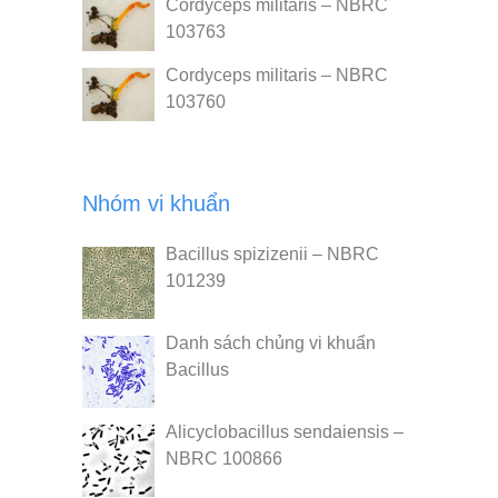
Cordyceps militaris – NBRC
103763
Cordyceps militaris – NBRC
103760
Nhóm vi khuẩn
Bacillus spizizenii – NBRC
101239
Danh sách chủng vi khuẩn
Bacillus
Alicyclobacillus sendaiensis –
NBRC 100866