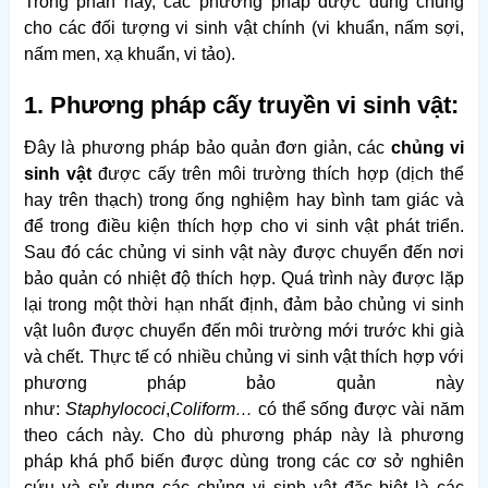
Trong phần này, các phương pháp được dùng chung
cho các đối tượng vi sinh vật chính (vi khuẩn, nấm sợi,
nấm men, xạ khuẩn, vi tảo).
1. Phương pháp cấy truyền vi sinh vật:
Đây là phương pháp bảo quản đơn giản, các
chủng vi
sinh vật
được cấy trên môi trường thích hợp (dịch thể
hay trên thạch) trong ống nghiệm hay bình tam giác và
để trong điều kiện thích hợp cho vi sinh vật phát triển.
Sau đó các chủng vi sinh vật này được chuyển đến nơi
bảo quản có nhiệt độ thích hợp. Quá trình này được lặp
lại trong một thời hạn nhất định, đảm bảo chủng vi sinh
vật luôn được chuyển đến môi trường mới trước khi già
và chết. Thực tế có nhiều chủng vi sinh vật thích hợp với
phương pháp bảo quản này
như:
Staphylococi
,
Coliform…
có thể sống được vài năm
theo cách này. Cho dù phương pháp này là phương
pháp khá phổ biến được dùng trong các cơ sở nghiên
cứu và sử dụng các chủng vi sinh vật đặc biệt là các