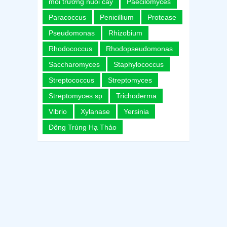
môi trường nuôi cấy
Paecilomyces
Paracoccus
Penicillium
Protease
Pseudomonas
Rhizobium
Rhodococcus
Rhodopseudomonas
Saccharomyces
Staphylococcus
Streptococcus
Streptomyces
Streptomyces sp
Trichoderma
Vibrio
Xylanase
Yersinia
Đông Trùng Hạ Thảo