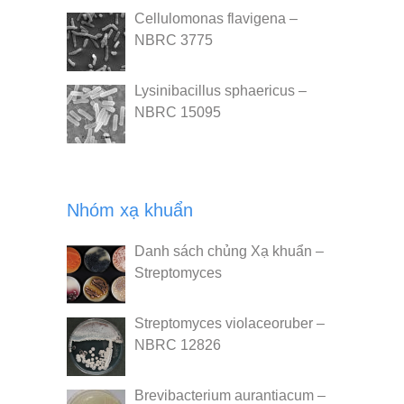
Cellulomonas flavigena –
NBRC 3775
Lysinibacillus sphaericus –
NBRC 15095
Nhóm xạ khuẩn
Danh sách chủng Xạ khuẩn –
Streptomyces
Streptomyces violaceoruber –
NBRC 12826
Brevibacterium aurantiacum –