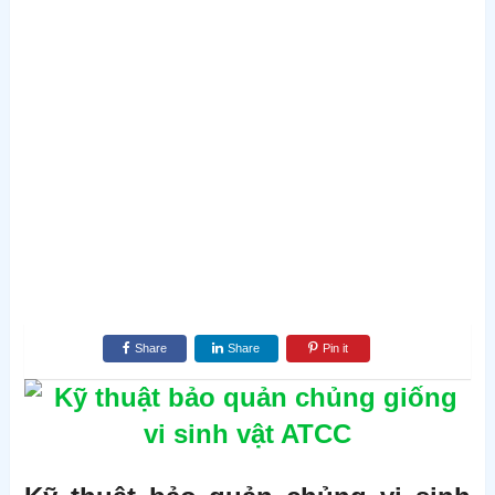
Share
Share
Pin it