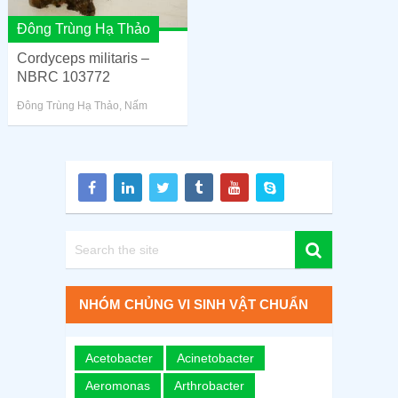
Đông Trùng Hạ Thảo
Cordyceps militaris –
NBRC 103772
Đông Trùng Hạ Thảo
,
Nấm
NHÓM CHỦNG VI SINH VẬT CHUẨN
Acetobacter
Acinetobacter
Aeromonas
Arthrobacter