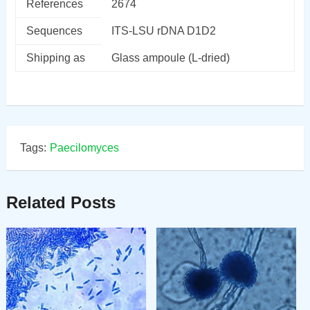
References
2674
Sequences
ITS-LSU rDNA D1D2
Shipping as
Glass ampoule (L-dried)
Tags:
Paecilomyces
Related Posts