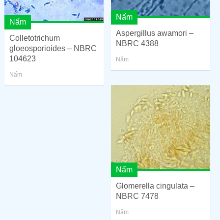
Nấm
Nấm
Aspergillus awamori –
Colletotrichum
NBRC 4388
gloeosporioides – NBRC
104623
Nấm
Nấm
Nấm
Glomerella cingulata –
NBRC 7478
Nấm