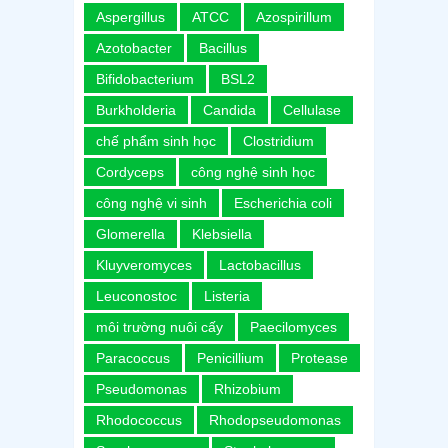
Aspergillus
ATCC
Azospirillum
Azotobacter
Bacillus
Bifidobacterium
BSL2
Burkholderia
Candida
Cellulase
chế phẩm sinh học
Clostridium
Cordyceps
công nghệ sinh học
công nghệ vi sinh
Escherichia coli
Glomerella
Klebsiella
Kluyveromyces
Lactobacillus
Leuconostoc
Listeria
môi trường nuôi cấy
Paecilomyces
Paracoccus
Penicillium
Protease
Pseudomonas
Rhizobium
Rhodococcus
Rhodopseudomonas