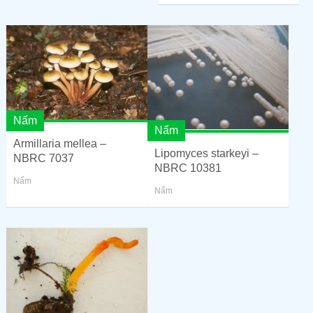
Nấm
Nấm
Armillaria mellea –
Lipomyces starkeyi –
NBRC 7037
NBRC 10381
Nấm
Nấm