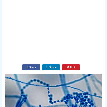
Share
Share
Pin it