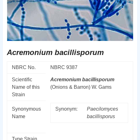
Acremonium bacillisporum
NBRC No.
NBRC 9387
Scientific
Acremonium
bacillisporum
Name of this
(Onions & Barron) W. Gams
Strain
Synonymous
Synonym:
Paecilomyces
Name
bacillisporus
Type Strain