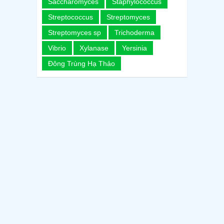
Saccharomyces
Staphylococcus
Streptococcus
Streptomyces
Streptomyces sp
Trichoderma
Vibrio
Xylanase
Yersinia
Đông Trùng Hạ Thảo