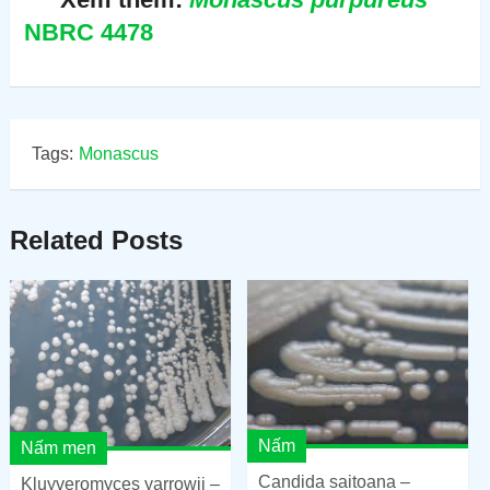
NBRC 4478
Tags:
Monascus
Related Posts
Nấm
Nấm men
Candida saitoana –
Kluyveromyces yarrowii –