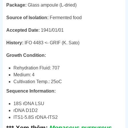
Package:
Glass ampoule (L-dried)
Source of Isolation:
Fermented food
Accepted Date:
1941/01/01
History:
IFO 4483 <- GRIF (K. Sato)
Growth Condition:
Rehydration Fluid: 707
Medium: 4
Cultivation Temp.: 25
o
C
Sequence Information:
18S rDNA LSU
rDNA D1D2
ITS1-5.8S rDNA-ITS2
*** Xem thêm:
Monascus purpureus