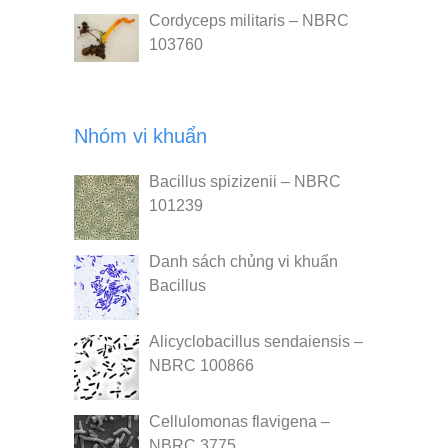
Cordyceps militaris – NBRC
103760
Nhóm vi khuẩn
Bacillus spizizenii – NBRC
101239
Danh sách chủng vi khuẩn
Bacillus
Alicyclobacillus sendaiensis –
NBRC 100866
Cellulomonas flavigena –
NBRC 3775