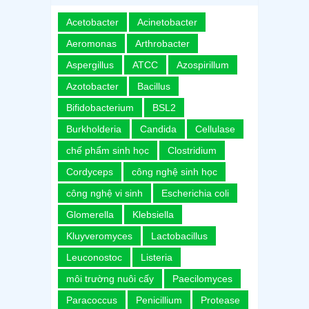
Acetobacter
Acinetobacter
Aeromonas
Arthrobacter
Aspergillus
ATCC
Azospirillum
Azotobacter
Bacillus
Bifidobacterium
BSL2
Burkholderia
Candida
Cellulase
chế phẩm sinh học
Clostridium
Cordyceps
công nghệ sinh học
công nghệ vi sinh
Escherichia coli
Glomerella
Klebsiella
Kluyveromyces
Lactobacillus
Leuconostoc
Listeria
môi trường nuôi cấy
Paecilomyces
Paracoccus
Penicillium
Protease