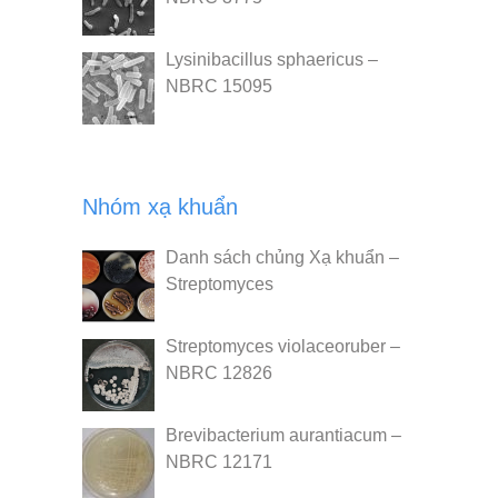
Lysinibacillus sphaericus –
NBRC 15095
Nhóm xạ khuẩn
Danh sách chủng Xạ khuẩn –
Streptomyces
Streptomyces violaceoruber –
NBRC 12826
Brevibacterium aurantiacum –
NBRC 12171