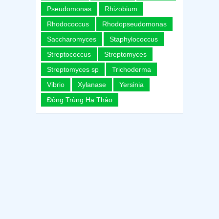
Pseudomonas
Rhizobium
Rhodococcus
Rhodopseudomonas
Saccharomyces
Staphylococcus
Streptococcus
Streptomyces
Streptomyces sp
Trichoderma
Vibrio
Xylanase
Yersinia
Đông Trùng Hạ Thảo