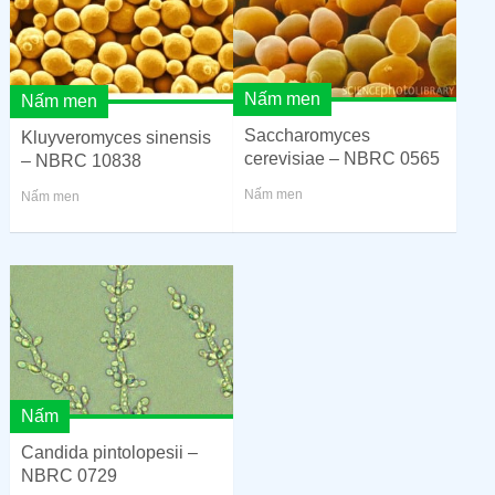
Nấm men
Nấm men
Saccharomyces
Kluyveromyces sinensis
cerevisiae – NBRC 0565
– NBRC 10838
Nấm men
Nấm men
Nấm
Candida pintolopesii –
NBRC 0729