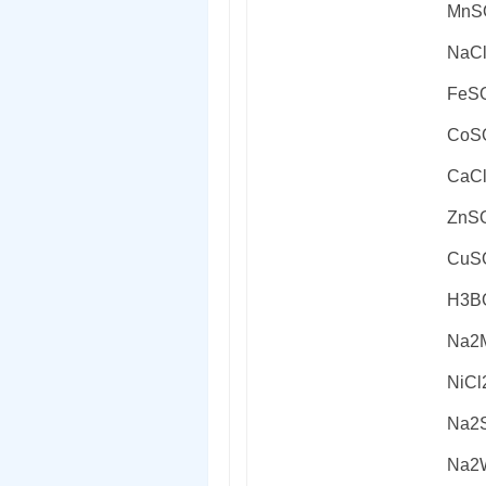
MnS
NaC
FeS
CoS
CaC
ZnS
CuS
H
3
B
Na
2
NiCl
Na
2
Na
2