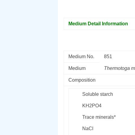
Medium Detail Information
Medium No.
851
Medium
Thermotoga m
Composition
Soluble starch
KH
2
PO
4
Trace minerals*
NaCl