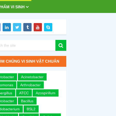
HẨM VI SINH
M CHỦNG VI SINH VẬT CHUẨN
tobacter
Acinetobacter
romonas
Arthrobacter
ergillus
ATCC
Azospirillum
tobacter
Bacillus
idobacterium
BSL2