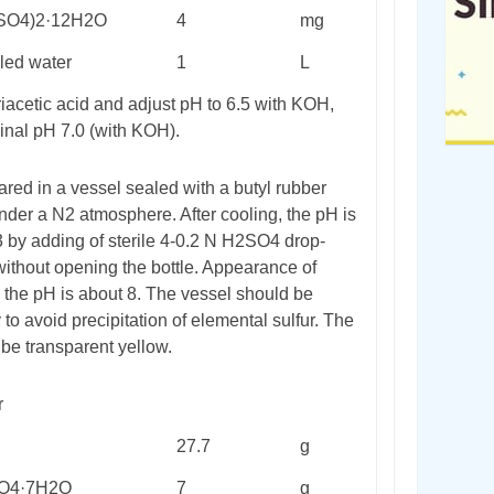
SO
4
)
2
·12H
2
O
4
mg
lled water
1
L
otriacetic acid and adjust pH to 6.5 with KOH,
inal pH 7.0 (with KOH).
ared in a vessel sealed with a butyl rubber
under a N
2
atmosphere. After cooling, the pH is
 by adding of sterile 4-0.2 N H
2
SO
4
drop-
without opening the bottle. Appearance of
e the pH is about 8. The vessel should be
to avoid precipitation of elemental sulfur. The
 be transparent yellow.
r
l
27.7
g
O
4
·7H
2
O
7
g