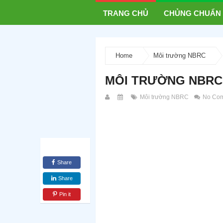
TRANG CHỦ
CHỦNG CHUẨN
Home
Môi trường NBRC
MÔI TRƯỜNG NBRC
Môi trường NBRC
No Co
Share
Share
Pin it