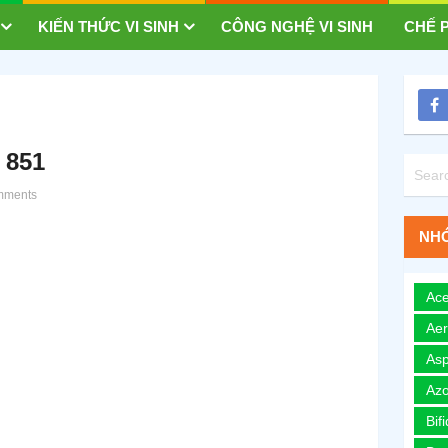
KIẾN THỨC VI SINH
CÔNG NGHỆ VI SINH
CHẾ P
 851
mments
NHÓ
Ace
Ae
Asp
Azo
Bif