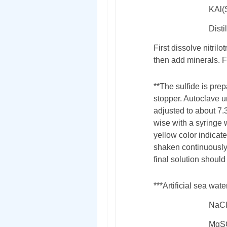
KAl(
Disti
First dissolve nitril
then add minerals. F
**The sulfide is prep
stopper. Autoclave 
adjusted to about 7.3
wise with a syringe 
yellow color indicat
shaken continuously 
final solution should
***Artificial sea wate
NaC
MgS