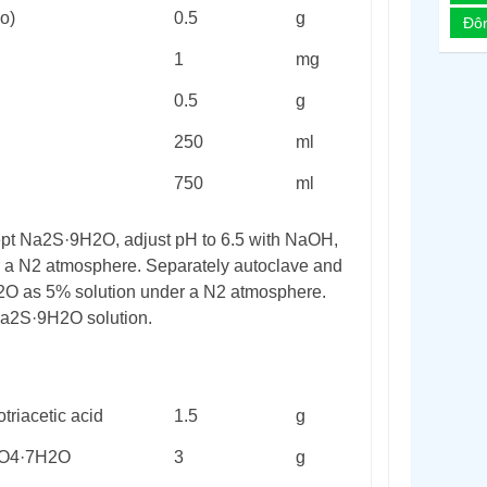
o)
0.5
g
Đô
1
mg
0.5
g
250
ml
750
ml
ept Na
2
S·9H
2
O, adjust pH to 6.5 with NaOH,
 a N
2
atmosphere. Separately autoclave and
2
O as 5% solution under a N
2
atmosphere.
Na
2
S·9H
2
O solution.
lotriacetic acid
1.5
g
O
4
·7H
2
O
3
g