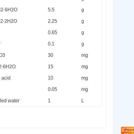
l
2
·6H
2
O
5.5
g
l
2
·2H
2
O
2.25
g
0.65
g
r
0.1
g
O
3
30
mg
2
·6H
2
O
15
mg
c acid
10
mg
0.05
mg
lled water
1
L