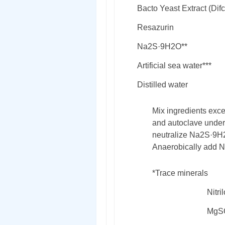
Bacto Yeast Extract (Difc
Resazurin
Na
2
S·9H
2
O**
Artificial sea water***
Distilled water
Mix ingredients exc
and autoclave under
neutralize Na
2
S·9H
Anaerobically add 
*Trace minerals
Nitri
MgS