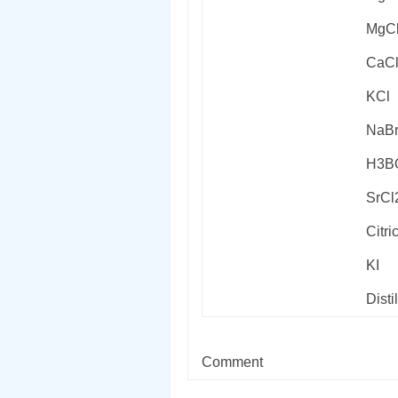
MgC
CaC
KCl
NaB
H
3
B
SrCl
Citri
KI
Disti
Comment