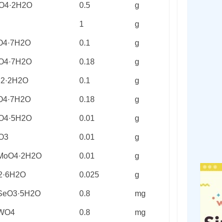
O
4
·2H
2
O
0.5
g
l
1
g
O
4
·7H
2
O
0.1
g
O
4
·7H
2
O
0.18
g
l
2
·2H
2
O
0.1
g
O
4
·7H
2
O
0.18
g
O
4
·5H
2
O
0.01
g
O
3
0.01
g
MoO
4
·2H
2
O
0.01
g
2
·6H
2
O
0.025
g
SeO
3
·5H
2
O
0.8
mg
WO
4
0.8
mg