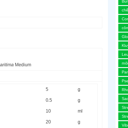
Bur
chế
Co
côn
Glo
Kl
Le
môi
aritima
Medium
Pa
Ps
5
g
Rh
Sa
0.5
g
Str
10
ml
Str
20
g
Vib