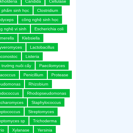
kholderia
Candida
Cellulase
 phẩm sinh học
Clostridium
rdyceps
công nghệ sinh học
g nghệ vi sinh
Escherichia coli
merella
Klebsiella
uyveromyces
Lactobacillus
uconostoc
Listeria
 trường nuôi cấy
Paecilomyces
racoccus
Penicillium
Protease
eudomonas
Rhizobium
odococcus
Rhodopseudomonas
ccharomyces
Staphylococcus
eptococcus
Streptomyces
eptomyces sp
Trichoderma
rio
Xylanase
Yersinia