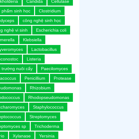
kholderia
Candida
Cellulase
 phẩm sinh học
Clostridium
rdyceps
công nghệ sinh học
g nghệ vi sinh
Escherichia coli
merella
Klebsiella
uyveromyces
Lactobacillus
uconostoc
Listeria
 trường nuôi cấy
Paecilomyces
racoccus
Penicillium
Protease
eudomonas
Rhizobium
odococcus
Rhodopseudomonas
ccharomyces
Staphylococcus
eptococcus
Streptomyces
eptomyces sp
Trichoderma
rio
Xylanase
Yersinia