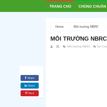
TRANG CHỦ
CHỦNG CHUẨN
Home
Môi trường NBRC
MÔI TRƯỜNG NBRC
Môi trường NBRC
No Co
Share
Share
Pin it