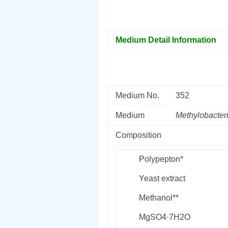
Medium Detail Information
Medium No.
352
Medium
Methylobacte
Composition
Polypepton*
Yeast extract
Methanol**
MgSO
4
·7H
2
O