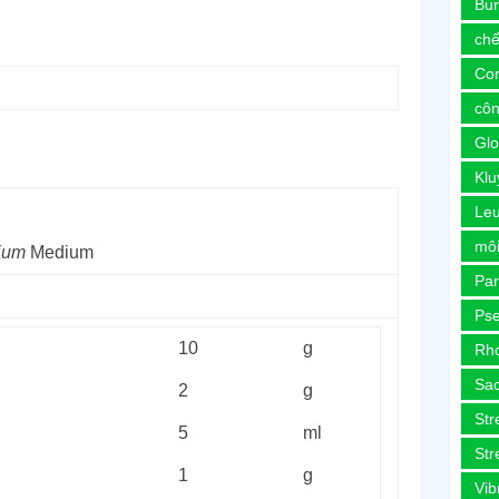
Bur
chế
Co
côn
Glo
Kl
Le
môi
rium
Medium
Pa
Ps
10
g
Rh
Sa
2
g
Str
5
ml
Str
1
g
Vib