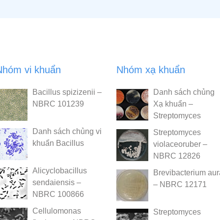
Nhóm vi khuẩn
Nhóm xạ khuẩn
Bacillus spizizenii –
Danh sách chủng
NBRC 101239
Xạ khuẩn –
Streptomyces
Danh sách chủng vi
Streptomyces
khuẩn Bacillus
violaceoruber –
NBRC 12826
Alicyclobacillus
Brevibacterium au
sendaiensis –
– NBRC 12171
NBRC 100866
Cellulomonas
Streptomyces