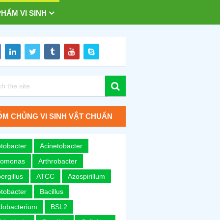
HẨM VI SINH
M CHỦNG VI SINH VẬT CHUẨN
tobacter
Acinetobacter
romonas
Arthrobacter
ergillus
ATCC
Azospirillum
tobacter
Bacillus
idobacterium
BSL2