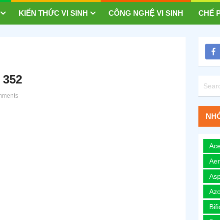
KIẾN THỨC VI SINH
CÔNG NGHỆ VI SINH
CHẾ P
 352
mments
NHÓ
Ace
Ae
Asp
Azo
Bif