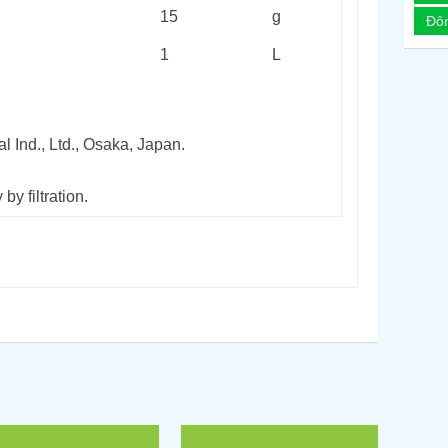
15
g
Đô
1
L
 Ind., Ltd., Osaka, Japan.
by filtration.