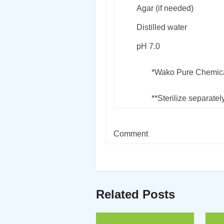
Agar (if needed)
Distilled water
pH 7.0
*Wako Pure Chemical
**Sterilize separately 
Comment
Related Posts