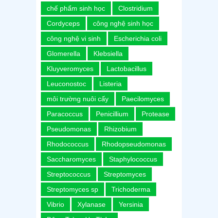
chế phẩm sinh học
Clostridium
Cordyceps
công nghệ sinh học
công nghệ vi sinh
Escherichia coli
Glomerella
Klebsiella
Kluyveromyces
Lactobacillus
Leuconostoc
Listeria
môi trường nuôi cấy
Paecilomyces
Paracoccus
Penicillium
Protease
Pseudomonas
Rhizobium
Rhodococcus
Rhodopseudomonas
Saccharomyces
Staphylococcus
Streptococcus
Streptomyces
Streptomyces sp
Trichoderma
Vibrio
Xylanase
Yersinia