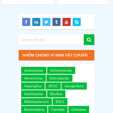
NHÓM CHỦNG VI SINH VẬT CHUẨN
Acetobacter
Acinetobacter
Aeromonas
Arthrobacter
Aspergillus
ATCC
Azospirillum
Azotobacter
Bacillus
Bifidobacterium
BSL2
Burkholderia
Candida
Cellulase