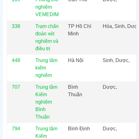
nghiệm
VEMEDIM
338
Trạm chẩn
TP Hồ Chí
Hóa, Sinh, Dượ
đoán xét
Minh
nghiệm và
điều trị
448
Trung tâm
Hà Nội
Sinh, Dược,
kiểm
nghiệm
707
Trung tâm
Bình
Dược,
Kiểm
Thuận
nghiệm
Bình
Thuận
794
Trung tâm
Bình Định
Dược,
Kiểm