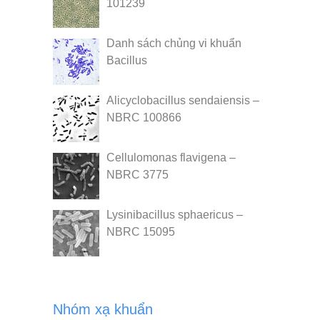
101239
Danh sách chủng vi khuẩn
Bacillus
Alicyclobacillus sendaiensis –
NBRC 100866
Cellulomonas flavigena –
NBRC 3775
Lysinibacillus sphaericus –
NBRC 15095
Nhóm xạ khuẩn