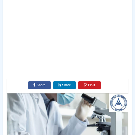
Share
Share
Pin it