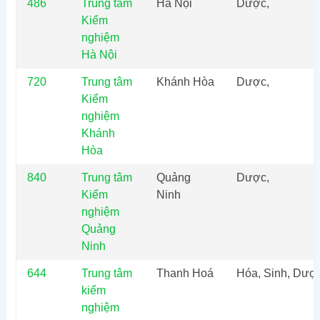
486
Trung tâm
Hà Nội
Dược,
Kiểm
nghiệm
Hà Nội
720
Trung tâm
Khánh Hòa
Dược,
Kiểm
nghiệm
Khánh
Hòa
840
Trung tâm
Quảng
Dược,
Kiểm
Ninh
nghiệm
Quảng
Ninh
644
Trung tâm
Thanh Hoá
Hóa, Sinh, Dượ
kiểm
nghiệm