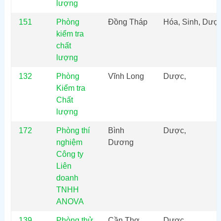
lượng
151
Phòng
Đồng Tháp
Hóa, Sinh, Dượ
kiểm tra
chất
lượng
132
Phòng
Vĩnh Long
Dược,
Kiểm tra
Chất
lượng
172
Phòng thí
Bình
Dược,
nghiệm
Dương
Công ty
Liên
doanh
TNHH
ANOVA
139
Phòng thử
Cần Thơ
Dược,