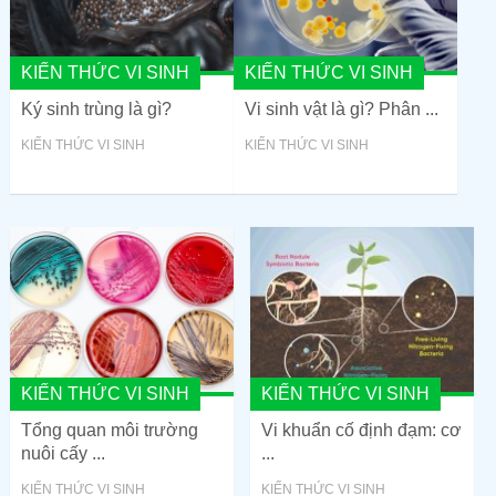
KIẾN THỨC VI SINH
KIẾN THỨC VI SINH
Ký sinh trùng là gì?
Vi sinh vật là gì? Phân ...
KIẾN THỨC VI SINH
KIẾN THỨC VI SINH
KIẾN THỨC VI SINH
KIẾN THỨC VI SINH
Tổng quan môi trường
Vi khuẩn cố định đạm: cơ
nuôi cấy ...
...
KIẾN THỨC VI SINH
KIẾN THỨC VI SINH