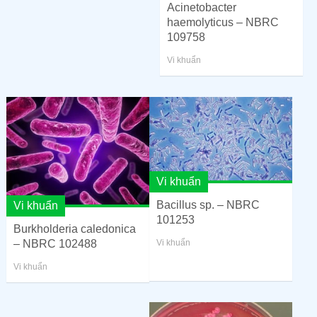
Acinetobacter
haemolyticus – NBRC
109758
Vi khuẩn
Vi khuẩn
Bacillus sp. – NBRC
Vi khuẩn
101253
Burkholderia caledonica
– NBRC 102488
Vi khuẩn
Vi khuẩn