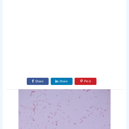
Share
Share
Pin it