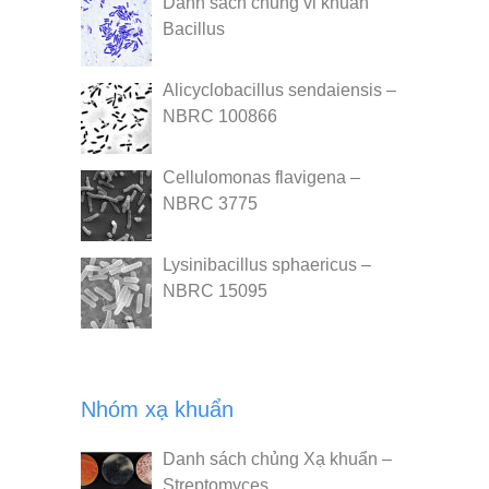
Danh sách chủng vi khuẩn
Bacillus
Alicyclobacillus sendaiensis –
NBRC 100866
Cellulomonas flavigena –
NBRC 3775
Lysinibacillus sphaericus –
NBRC 15095
Nhóm xạ khuẩn
Danh sách chủng Xạ khuẩn –
Streptomyces