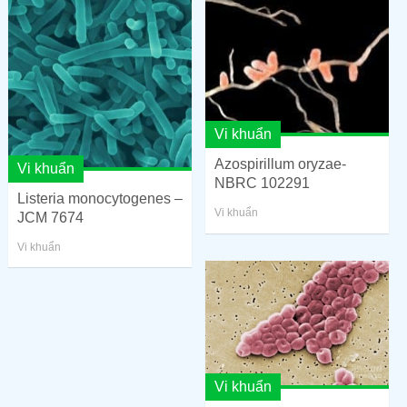
Vi khuẩn
Azospirillum oryzae-
Vi khuẩn
NBRC 102291
Listeria monocytogenes –
Vi khuẩn
JCM 7674
Vi khuẩn
Vi khuẩn