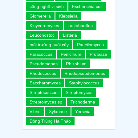
công nghệ vi sinh
Escherichia coli
Glomerella
Klebsiella
Kluyveromyces
Lactobacillus
Leuconostoc
Listeria
môi trường nuôi cấy
Paecilomyces
Paracoccus
Penicillium
Protease
Pseudomonas
Rhizobium
Rhodococcus
Rhodopseudomonas
Saccharomyces
Staphylococcus
Streptococcus
Streptomyces
Streptomyces sp
Trichoderma
Vibrio
Xylanase
Yersinia
Đông Trùng Hạ Thảo