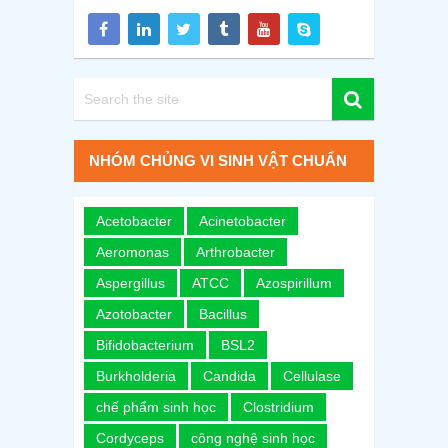
NHÓM CHỦNG VI SINH VẬT CHUẨN
Acetobacter
Acinetobacter
Aeromonas
Arthrobacter
Aspergillus
ATCC
Azospirillum
Azotobacter
Bacillus
Bifidobacterium
BSL2
Burkholderia
Candida
Cellulase
chế phẩm sinh học
Clostridium
Cordyceps
công nghệ sinh học