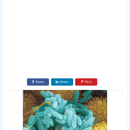
Share
Share
Pin it