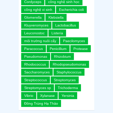
Cordyceps
công nghệ sinh học
công nghệ vi sinh
Escherichia coli
Glomerella
Klebsiella
Kluyveromyces
Lactobacillus
Leuconostoc
Listeria
môi trường nuôi cấy
Paecilomyces
Paracoccus
Penicillium
Protease
Pseudomonas
Rhizobium
Rhodococcus
Rhodopseudomonas
Saccharomyces
Staphylococcus
Streptococcus
Streptomyces
Streptomyces sp
Trichoderma
Vibrio
Xylanase
Yersinia
Đông Trùng Hạ Thảo