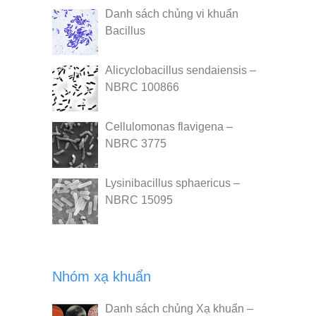
Danh sách chủng vi khuẩn
Bacillus
Alicyclobacillus sendaiensis –
NBRC 100866
Cellulomonas flavigena –
NBRC 3775
Lysinibacillus sphaericus –
NBRC 15095
Nhóm xạ khuẩn
Danh sách chủng Xạ khuẩn –