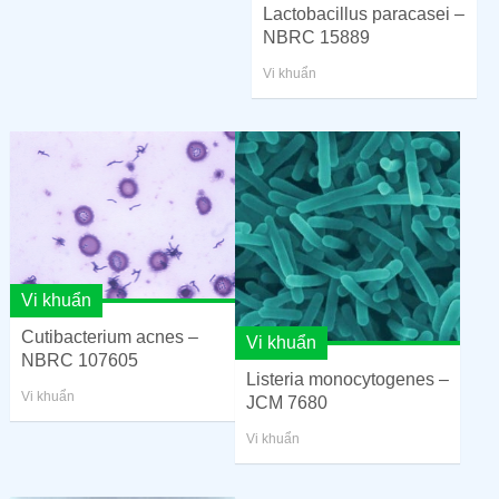
Lactobacillus paracasei –
NBRC 15889
Vi khuẩn
Vi khuẩn
Cutibacterium acnes –
Vi khuẩn
NBRC 107605
Listeria monocytogenes –
Vi khuẩn
JCM 7680
Vi khuẩn