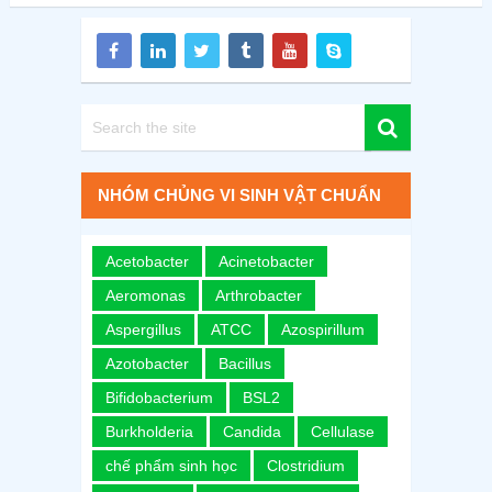
NHÓM CHỦNG VI SINH VẬT CHUẨN
Acetobacter
Acinetobacter
Aeromonas
Arthrobacter
Aspergillus
ATCC
Azospirillum
Azotobacter
Bacillus
Bifidobacterium
BSL2
Burkholderia
Candida
Cellulase
chế phẩm sinh học
Clostridium