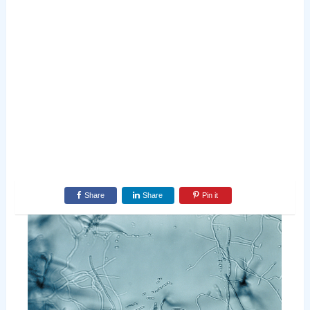
Share
Share
Pin it