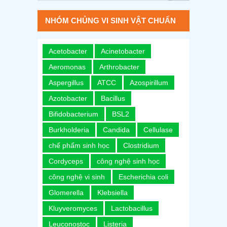
NHÓM CHỦNG VI SINH VẬT CHUẨN
Acetobacter
Acinetobacter
Aeromonas
Arthrobacter
Aspergillus
ATCC
Azospirillum
Azotobacter
Bacillus
Bifidobacterium
BSL2
Burkholderia
Candida
Cellulase
chế phẩm sinh học
Clostridium
Cordyceps
công nghệ sinh học
công nghệ vi sinh
Escherichia coli
Glomerella
Klebsiella
Kluyveromyces
Lactobacillus
Leuconostoc
Listeria