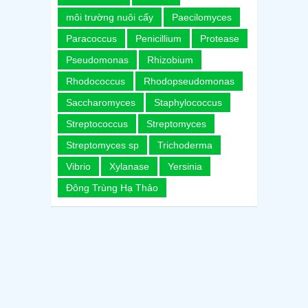
môi trường nuôi cấy
Paecilomyces
Paracoccus
Penicillium
Protease
Pseudomonas
Rhizobium
Rhodococcus
Rhodopseudomonas
Saccharomyces
Staphylococcus
Streptococcus
Streptomyces
Streptomyces sp
Trichoderma
Vibrio
Xylanase
Yersinia
Đông Trùng Hạ Thảo