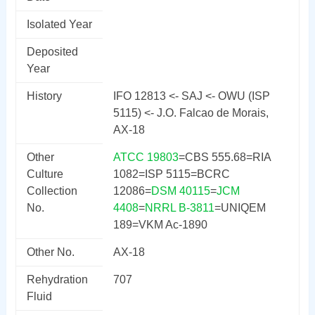
Isolated Year
Deposited
Year
History
IFO 12813 <- SAJ <- OWU (ISP
5115) <- J.O. Falcao de Morais,
AX-18
Other
ATCC 19803
=CBS 555.68=RIA
Culture
1082=ISP 5115=BCRC
Collection
12086=
DSM 40115
=
JCM
No.
4408
=
NRRL B-3811
=UNIQEM
189=VKM Ac-1890
Other No.
AX-18
Rehydration
707
Fluid