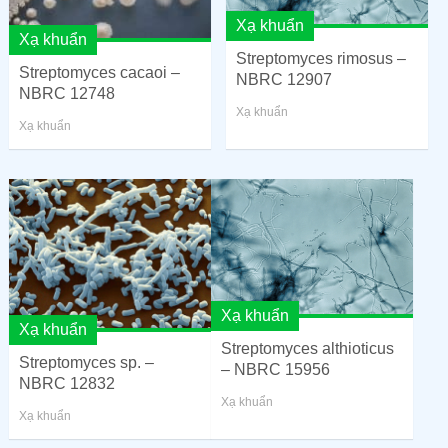
Xạ khuẩn
Xạ khuẩn
Streptomyces rimosus –
Streptomyces cacaoi –
NBRC 12907
NBRC 12748
Xạ khuẩn
Xạ khuẩn
Xạ khuẩn
Xạ khuẩn
Streptomyces althioticus
Streptomyces sp. –
– NBRC 15956
NBRC 12832
Xạ khuẩn
Xạ khuẩn