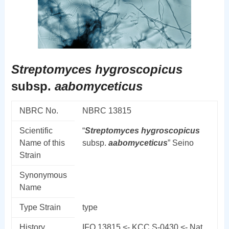
Streptomyces
hygroscopicus
subsp.
aabomyceticus
NBRC No.
NBRC 13815
Scientific
“
Streptomyces
hygroscopicus
Name of this
subsp.
aabomyceticus
” Seino
Strain
Synonymous
Name
Type Strain
type
History
IFO 13815 <- KCC S-0430 <- Nat.