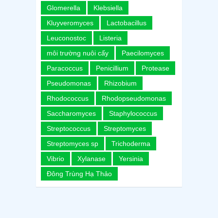
Glomerella
Klebsiella
Kluyveromyces
Lactobacillus
Leuconostoc
Listeria
môi trường nuôi cấy
Paecilomyces
Paracoccus
Penicillium
Protease
Pseudomonas
Rhizobium
Rhodococcus
Rhodopseudomonas
Saccharomyces
Staphylococcus
Streptococcus
Streptomyces
Streptomyces sp
Trichoderma
Vibrio
Xylanase
Yersinia
Đông Trùng Hạ Thảo