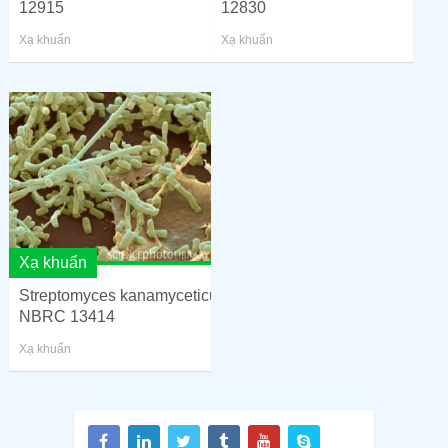
12915
12830
Xạ khuẩn
Xạ khuẩn
Xạ khuẩn
Streptomyces kanamyceticus –
NBRC 13414
Xạ khuẩn