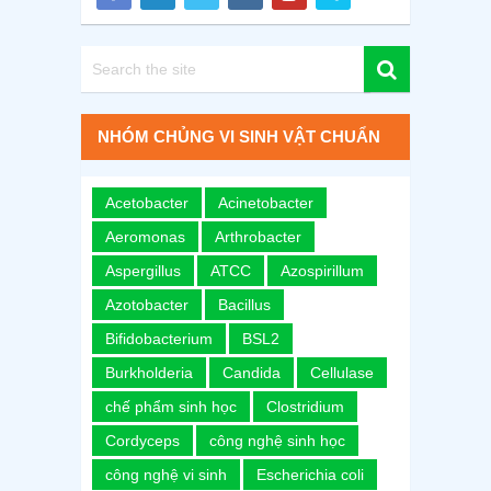
NHÓM CHỦNG VI SINH VẬT CHUẨN
Acetobacter
Acinetobacter
Aeromonas
Arthrobacter
Aspergillus
ATCC
Azospirillum
Azotobacter
Bacillus
Bifidobacterium
BSL2
Burkholderia
Candida
Cellulase
chế phẩm sinh học
Clostridium
Cordyceps
công nghệ sinh học
công nghệ vi sinh
Escherichia coli