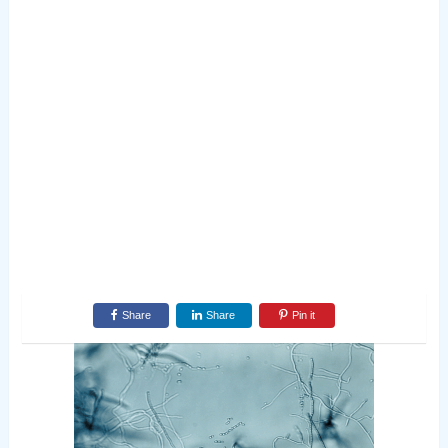
Share
Share
Pin it