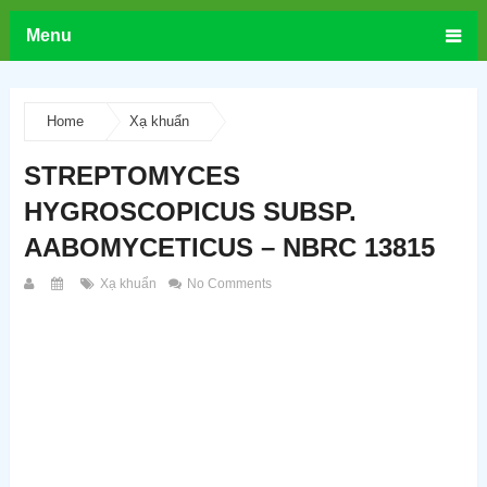
Menu
Home
Xạ khuẩn
STREPTOMYCES
HYGROSCOPICUS SUBSP.
AABOMYCETICUS – NBRC 13815
Xạ khuẩn
No Comments