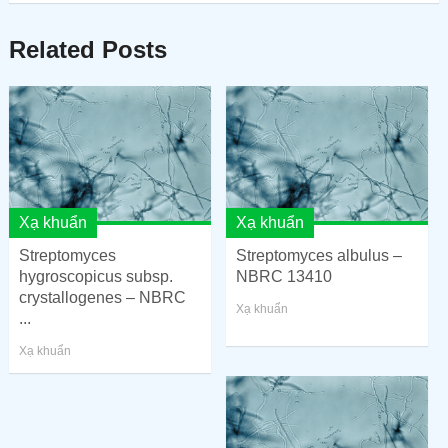
Related Posts
Xạ khuẩn
Xạ khuẩn
Streptomyces
Streptomyces albulus –
hygroscopicus subsp.
NBRC 13410
crystallogenes – NBRC
Xạ khuẩn
...
Xạ khuẩn