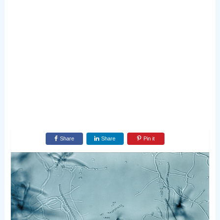
Share
Share
Pin it