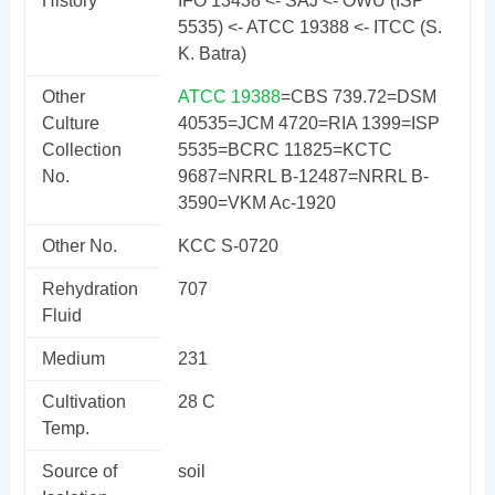
History
IFO 13438 <- SAJ <- OWU (ISP
5535) <- ATCC 19388 <- ITCC (S.
K. Batra)
Other
ATCC 19388
=CBS 739.72=DSM
Culture
40535=JCM 4720=RIA 1399=ISP
Collection
5535=BCRC 11825=KCTC
No.
9687=NRRL B-12487=NRRL B-
3590=VKM Ac-1920
Other No.
KCC S-0720
Rehydration
707
Fluid
Medium
231
Cultivation
28 C
Temp.
Source of
soil