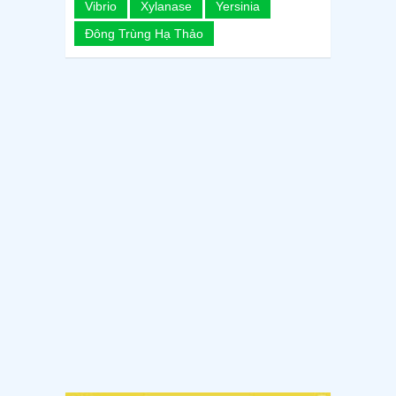
Vibrio
Xylanase
Yersinia
Đông Trùng Hạ Thảo