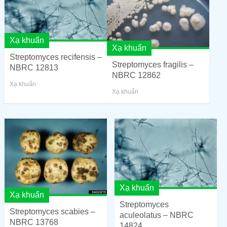
Xạ khuẩn
Xạ khuẩn
Streptomyces recifensis –
Streptomyces fragilis –
NBRC 12813
NBRC 12862
Xạ khuẩn
Xạ khuẩn
Xạ khuẩn
Xạ khuẩn
Streptomyces
Streptomyces scabies –
aculeolatus – NBRC
NBRC 13768
14824