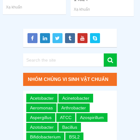
Xạ khuẩn
Xạ khuẩn
NHÓM CHỦNG VI SINH VẬT CHUẨN
Acetobacter
Acinetobacter
Aeromonas
Arthrobacter
Aspergillus
ATCC
Azospirillum
Azotobacter
Bacillus
Bifidobacterium
BSL2