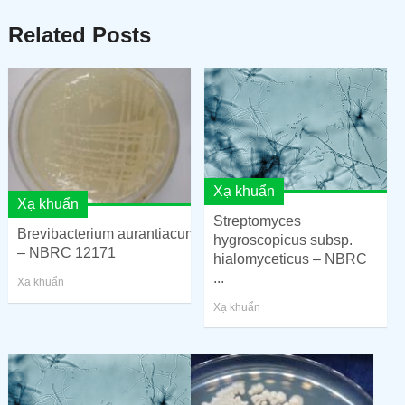
Related Posts
Xạ khuẩn
Xạ khuẩn
Streptomyces
Brevibacterium aurantiacum
hygroscopicus subsp.
– NBRC 12171
hialomyceticus – NBRC
...
Xạ khuẩn
Xạ khuẩn