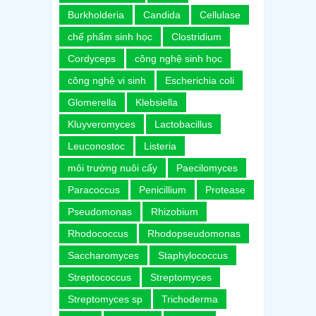
Burkholderia
Candida
Cellulase
chế phẩm sinh học
Clostridium
Cordyceps
công nghệ sinh học
công nghệ vi sinh
Escherichia coli
Glomerella
Klebsiella
Kluyveromyces
Lactobacillus
Leuconostoc
Listeria
môi trường nuôi cấy
Paecilomyces
Paracoccus
Penicillium
Protease
Pseudomonas
Rhizobium
Rhodococcus
Rhodopseudomonas
Saccharomyces
Staphylococcus
Streptococcus
Streptomyces
Streptomyces sp
Trichoderma