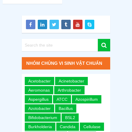
NHÓM CHỦNG VI SINH VẬT CHUẨN
Acetobacter
Acinetobacter
Aeromonas
Arthrobacter
Aspergillus
ATCC
Azospirillum
Azotobacter
Bacillus
Bifidobacterium
BSL2
Burkholderia
Candida
Cellulase