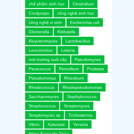
chế phẩm sinh học
Clostridium
Cordyceps
công nghệ sinh học
công nghệ vi sinh
Escherichia coli
Glomerella
Klebsiella
Kluyveromyces
Lactobacillus
Leuconostoc
Listeria
môi trường nuôi cấy
Paecilomyces
Paracoccus
Penicillium
Protease
Pseudomonas
Rhizobium
Rhodococcus
Rhodopseudomonas
Saccharomyces
Staphylococcus
Streptococcus
Streptomyces
Streptomyces sp
Trichoderma
Vibrio
Xylanase
Yersinia
Đông Trùng Hạ Thảo