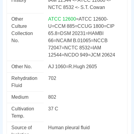
History
IAM 12544 <- ATCC 12600 <-
NCTC 8532 <- S.T. Cowan
Other
ATCC 12600
=ATCC 12600-
Culture
U=CCM 885=CCUG 1800=CIP
Collection
65.8=DSM 20231=HAMBI
No.
66=NCAIM B.01065=NCCB
72047=NCTC 8532=IAM
12544=NCDO 949=JCM 20624
Other No.
AJ 1060=R.Hugh 2605
Rehydration
702
Fluid
Medium
802
Cultivation
37 C
Temp.
Source of
Human pleural fluid