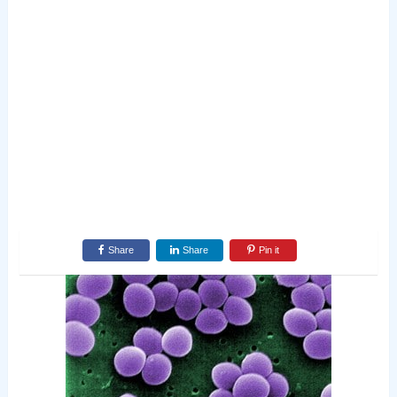
Share
Share
Pin it