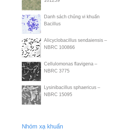
101239
Danh sách chủng vi khuẩn
Bacillus
Alicyclobacillus sendaiensis –
NBRC 100866
Cellulomonas flavigena –
NBRC 3775
Lysinibacillus sphaericus –
NBRC 15095
Nhóm xạ khuẩn