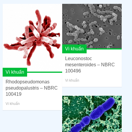
Vi khuẩn
Leuconostoc
mesenteroides – NBRC
100496
Vi khuẩn
Vi khuẩn
Rhodopseudomonas
pseudopalustris – NBRC
100419
Vi khuẩn