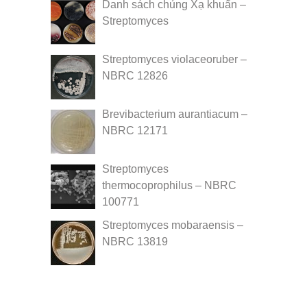
Danh sách chủng Xạ khuẩn –
Streptomyces
Streptomyces violaceoruber –
NBRC 12826
Brevibacterium aurantiacum –
NBRC 12171
Streptomyces
thermocoprophilus – NBRC
100771
Streptomyces mobaraensis –
NBRC 13819