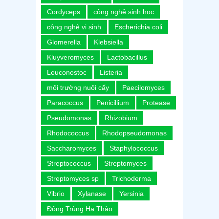
Cordyceps
công nghệ sinh học
công nghệ vi sinh
Escherichia coli
Glomerella
Klebsiella
Kluyveromyces
Lactobacillus
Leuconostoc
Listeria
môi trường nuôi cấy
Paecilomyces
Paracoccus
Penicillium
Protease
Pseudomonas
Rhizobium
Rhodococcus
Rhodopseudomonas
Saccharomyces
Staphylococcus
Streptococcus
Streptomyces
Streptomyces sp
Trichoderma
Vibrio
Xylanase
Yersinia
Đông Trùng Hạ Thảo