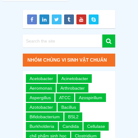
NHÓM CHỦNG VI SINH VẬT CHUẨN
Acetobacter
Acinetobacter
Aeromonas
Arthrobacter
Aspergillus
ATCC
Azospirillum
Azotobacter
Bacillus
Bifidobacterium
BSL2
Burkholderia
Candida
Cellulase
chế phẩm sinh học
Clostridium